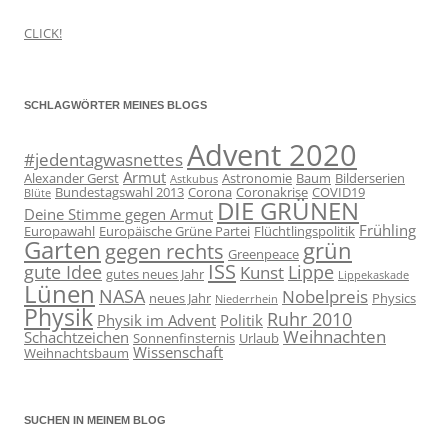
CLICK!
SCHLAGWÖRTER MEINES BLOGS
Advent 2020
#jedentagwasnettes
Armut
Alexander Gerst
Astronomie
Baum
Bilderserien
Astkubus
Bundestagswahl 2013
Corona
Coronakrise
COVID19
Blüte
DIE GRÜNEN
Deine Stimme gegen Armut
Frühling
Europawahl
Europäische Grüne Partei
Flüchtlingspolitik
Garten
grün
gegen rechts
Greenpeace
ISS
gute Idee
Lippe
Kunst
gutes neues Jahr
Lippekaskade
Lünen
NASA
Nobelpreis
neues Jahr
Physics
Niederrhein
Physik
Ruhr 2010
Physik im Advent
Politik
Weihnachten
Schachtzeichen
Sonnenfinsternis
Urlaub
Wissenschaft
Weihnachtsbaum
SUCHEN IN MEINEM BLOG