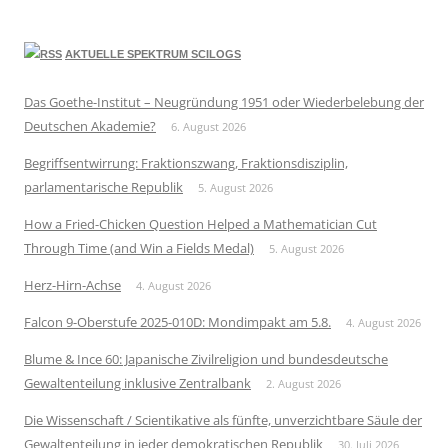
AKTUELLE SPEKTRUM SCILOGS
Das Goethe-Institut – Neugründung 1951 oder Wiederbelebung der
Deutschen Akademie?
6. August 2026
Begriffsentwirrung: Fraktionszwang, Fraktionsdisziplin,
parlamentarische Republik
5. August 2026
How a Fried-Chicken Question Helped a Mathematician Cut
Through Time (and Win a Fields Medal)
5. August 2026
Herz-Hirn-Achse
4. August 2026
Falcon 9-Oberstufe 2025-010D: Mondimpakt am 5.8.
4. August 2026
Blume & Ince 60: Japanische Zivilreligion und bundesdeutsche
Gewaltenteilung inklusive Zentralbank
2. August 2026
Die Wissenschaft / Scientikative als fünfte, unverzichtbare Säule der
Gewaltenteilung in jeder demokratischen Republik
30. Juli 2026