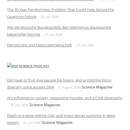
The 30-Year Randomness Problem That Could Help Secure the
Quantum Future
29. Juli 2026
Wie die deutsche Bundespolitik den Islamismus glaubwürdig
bekämpfen könnte
27. Juli 2026
Demokratie und Diskursgemeinschaft
27. Juli 2026
SCIENCE PODCAST
Did meat or fruit give people big brains, and protecting bison
diversity using ancient DNA
6. August 2026
Science Magazine
AI’s influence on society, measuring muscles, and a Crick biography
30. Juli 2026
Science Magazine
Death in a gene-editing trial, and insect larvae surviving in deep
waters
23. Juli 2026
Science Magazine