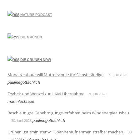
NATURE PODCAST
DIE GRÜNEN
DIE GRÜNEN NRW
Mona Neubaur will Mutterschutz für Selbstständige
21. Juli 2026
paulinegottschlich
Zeybek und Wenzel zur HKM-Übernahme
9. Juli 2026
martinlechtape
Beschleunigte Genehmigungsverfahren beim Windenergieausbau
30. Juni 2026
paulinegottschlich
Grüner Justizminister will Spanneraufnahmen strafbar machen
30.
Juni 2026
paulinegottschlich