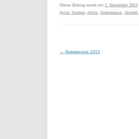
Dieser Beitrag wurde am
2. November 2013
Arctic Sunrise
,
Arktis
,
Greenpeace
,
Umwelt
Beitragsnavigation
←
Nobelpreise 2013