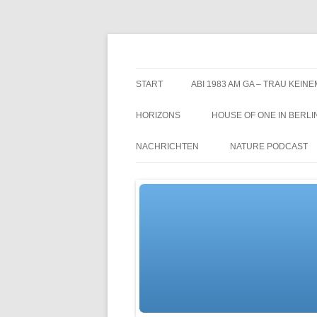
Zum
Inhalt
springen
TGs blog
START
ABI 1983 AM GA – TRAU KEINE
HORIZONS
HOUSE OF ONE IN BERLI
NACHRICHTEN
NATURE PODCAST