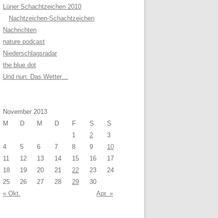
Lüner Schachtzeichen 2010
Nachtzeichen-Schachtzeichen
Nachrichten
nature podcast
Niederschlagsradar
the blue dot
Und nun: Das Wetter…
November 2013
M
D
M
D
F
S
S
1
2
3
4
5
6
7
8
9
10
11
12
13
14
15
16
17
18
19
20
21
22
23
24
25
26
27
28
29
30
« Okt.
Apr. »