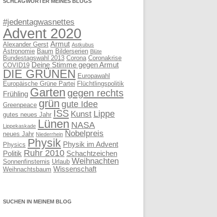
SCHLAGWÖRTER MEINES BLOGS
#jedentagwasnettes
Advent 2020
Armut
Alexander Gerst
Astkubus
Astronomie
Baum
Bilderserien
Blüte
Bundestagswahl 2013
Corona
Coronakrise
Deine Stimme gegen Armut
COVID19
DIE GRÜNEN
Europawahl
Europäische Grüne Partei
Flüchtlingspolitik
Garten
gegen rechts
Frühling
grün
gute Idee
Greenpeace
ISS
Lippe
Kunst
gutes neues Jahr
Lünen
NASA
Lippekaskade
Nobelpreis
neues Jahr
Niederrhein
Physik
Physik im Advent
Physics
Ruhr 2010
Politik
Schachtzeichen
Weihnachten
Sonnenfinsternis
Urlaub
Wissenschaft
Weihnachtsbaum
SUCHEN IN MEINEM BLOG