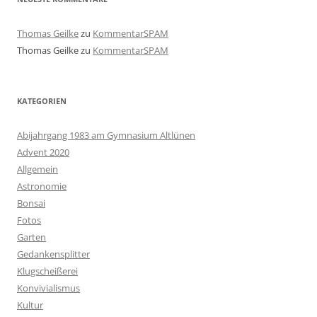
Thomas Geilke
zu
KommentarSPAM
Thomas Geilke
zu
KommentarSPAM
KATEGORIEN
Abijahrgang 1983 am Gymnasium Altlünen
Advent 2020
Allgemein
Astronomie
Bonsai
Fotos
Garten
Gedankensplitter
Klugscheißerei
Konvivialismus
Kultur