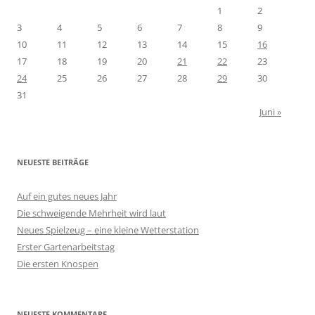
1
2
3
4
5
6
7
8
9
10
11
12
13
14
15
16
17
18
19
20
21
22
23
24
25
26
27
28
29
30
31
Juni »
NEUESTE BEITRÄGE
Auf ein gutes neues Jahr
Die schweigende Mehrheit wird laut
Neues Spielzeug – eine kleine Wetterstation
Erster Gartenarbeitstag
Die ersten Knospen
NEUESTE KOMMENTARE