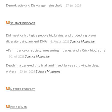
Demokratie und Diskursgemeinschaft
27. Juli 2026
SCIENCE PODCAST
Did meat or fruit give people big brains, and protecting bison
diversity using ancient DNA
Science Magazine
6. August 2026
AI’s influence on society, measuring muscles, and a Crick biography
Science Magazine
30. Juli 2026
Death in a gene-editing trial, and insect larvae surviving in deep
waters
Science Magazine
23. Juli 2026
NATURE PODCAST
DIE GRÜNEN