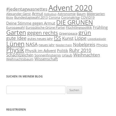
Advent 2020
#jedentagwasnettes
Armut
Alexander Gerst
Astronomie
Baum
Bilderserien
Astkubus
Bundestagswahl 2013
Corona
Coronakrise
COVID19
Blüte
DIE GRÜNEN
Deine Stimme gegen Armut
Frühling
Europawahl
Europäische Grüne Partei
Flüchtlingspolitik
Garten
grün
gegen rechts
Greenpeace
ISS
gute Idee
Lippe
Kunst
gutes neues Jahr
Lippekaskade
Lünen
NASA
Nobelpreis
neues Jahr
Physics
Niederrhein
Physik
Ruhr 2010
Physik im Advent
Politik
Weihnachten
Schachtzeichen
Sonnenfinsternis
Urlaub
Wissenschaft
Weihnachtsbaum
SUCHEN IN MEINEM BLOG
Suchen
nach:
REGISTRIEREN