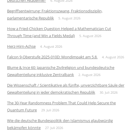
Deutschen Akademie?
6. August 2026
Begriffsentwirrung: Fraktionszwang, Fraktionsdisziplin,
parlamentarische Republik
5. August 2026
How a Fried-Chicken Question Helped a Mathematician Cut
Through Time (and Win a Fields Medal)
5. August 2026
Herz-Hirn-Achse
4. August 2026
Falcon 9-Oberstufe 2025-010D: Mondimpakt am 5.8.
4. August 2026
Blume & Ince 60: Japanische Zivilreligion und bundesdeutsche
Gewaltenteilung inklusive Zentralbank
2. August 2026
Die Wissenschaft / Scientikative als fünfte, unverzichtbare Säule der
Gewaltenteilung in jeder demokratischen Republik
30. Juli 2026
The 30-Year Randomness Problem That Could Help Secure the
Quantum Future
29. Juli 2026
Wie die deutsche Bundespolitik den Islamismus glaubwürdig
bekämpfen könnte
27. Juli 2026