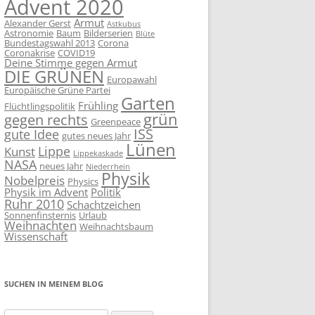
Advent 2020
Armut
Alexander Gerst
Astkubus
Astronomie
Baum
Bilderserien
Blüte
Bundestagswahl 2013
Corona
Coronakrise
COVID19
Deine Stimme gegen Armut
DIE GRÜNEN
Europawahl
Europäische Grüne Partei
Garten
Frühling
Flüchtlingspolitik
grün
gegen rechts
Greenpeace
ISS
gute Idee
gutes neues Jahr
Lünen
Lippe
Kunst
Lippekaskade
NASA
neues Jahr
Niederrhein
Physik
Nobelpreis
Physics
Physik im Advent
Politik
Ruhr 2010
Schachtzeichen
Sonnenfinsternis
Urlaub
Weihnachten
Weihnachtsbaum
Wissenschaft
SUCHEN IN MEINEM BLOG