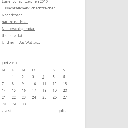
Lüner Schachtzeichen 2010
Nachtzeichen-Schachtzeichen
Nachrichten
nature podcast
Niederschlagsradar
the blue dot
Und nun: Das Wetter…
Juni 2010
M
D
M
D
F
S
S
1
2
3
4
5
6
7
8
9
10
11
12
13
14
15
16
17
18
19
20
21
22
23
24
25
26
27
28
29
30
« Mai
Juli »