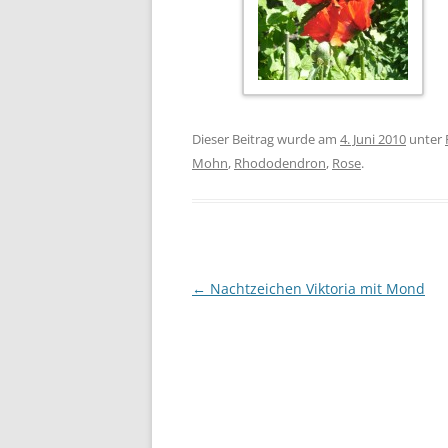
Dieser Beitrag wurde am
4. Juni 2010
unter
Mohn
,
Rhododendron
,
Rose
.
Beitragsnavigation
←
Nachtzeichen Viktoria mit Mond