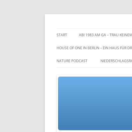
Zum
Inhalt
springen
TGs blog
START
ABI 1983 AM GA – TRAU KEINEM
HOUSE OF ONE IN BERLIN – EIN HAUS FÜR DR
NATURE PODCAST
NIEDERSCHLAGSR