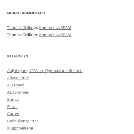
NEUESTE KOMMENTARE
Thomas Geilke
zu
KommentarSPAM
Thomas Geilke
zu
KommentarSPAM
KATEGORIEN
Abijahrgang 1983 am Gymnasium Altlünen
Advent 2020
Allgemein
Astronomie
Bonsai
Fotos
Garten
Gedankensplitter
Klugscheißerei