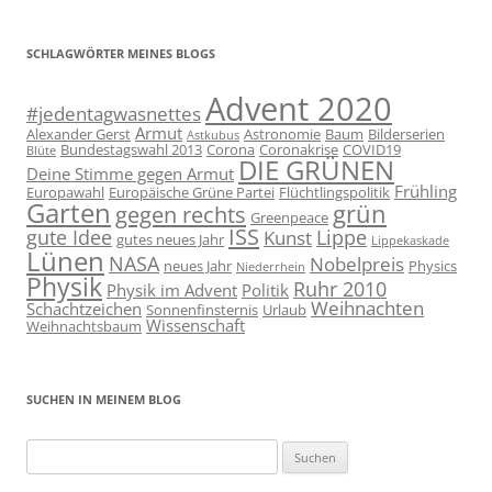
SCHLAGWÖRTER MEINES BLOGS
Advent 2020
#jedentagwasnettes
Armut
Alexander Gerst
Astronomie
Baum
Bilderserien
Astkubus
Bundestagswahl 2013
Corona
Coronakrise
COVID19
Blüte
DIE GRÜNEN
Deine Stimme gegen Armut
Frühling
Europawahl
Europäische Grüne Partei
Flüchtlingspolitik
Garten
grün
gegen rechts
Greenpeace
ISS
gute Idee
Lippe
Kunst
gutes neues Jahr
Lippekaskade
Lünen
NASA
Nobelpreis
neues Jahr
Physics
Niederrhein
Physik
Ruhr 2010
Physik im Advent
Politik
Weihnachten
Schachtzeichen
Sonnenfinsternis
Urlaub
Wissenschaft
Weihnachtsbaum
SUCHEN IN MEINEM BLOG
Suchen
nach: