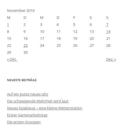
November 2010
M
D
M
D
F
S
S
1
2
3
4
5
6
7
8
9
10
11
12
13
14
15
16
17
18
19
20
21
22
23
24
25
26
27
28
29
30
« Okt.
Dez. »
NEUESTE BEITRÄGE
Auf ein gutes neues Jahr
Die schweigende Mehrheit wird laut
Neues Spielzeug – eine kleine Wetterstation
Erster Gartenarbeitstag
Die ersten Knospen