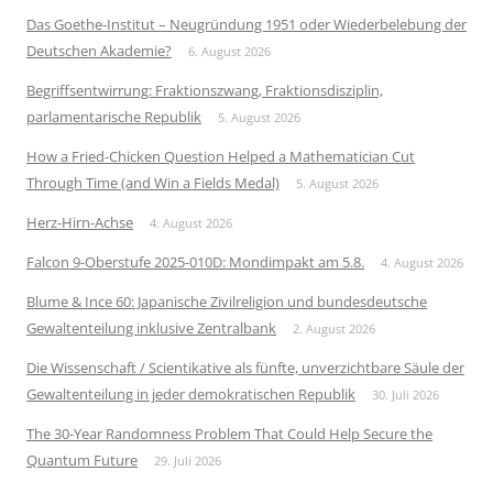
Das Goethe-Institut – Neugründung 1951 oder Wiederbelebung der
Deutschen Akademie?
6. August 2026
Begriffsentwirrung: Fraktionszwang, Fraktionsdisziplin,
parlamentarische Republik
5. August 2026
How a Fried-Chicken Question Helped a Mathematician Cut
Through Time (and Win a Fields Medal)
5. August 2026
Herz-Hirn-Achse
4. August 2026
Falcon 9-Oberstufe 2025-010D: Mondimpakt am 5.8.
4. August 2026
Blume & Ince 60: Japanische Zivilreligion und bundesdeutsche
Gewaltenteilung inklusive Zentralbank
2. August 2026
Die Wissenschaft / Scientikative als fünfte, unverzichtbare Säule der
Gewaltenteilung in jeder demokratischen Republik
30. Juli 2026
The 30-Year Randomness Problem That Could Help Secure the
Quantum Future
29. Juli 2026