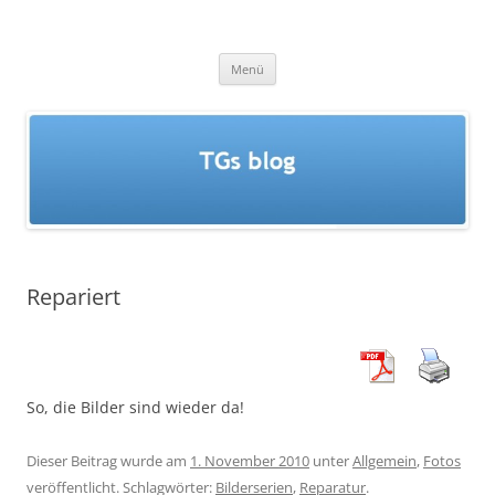
Zum
Inhalt
TGs blog
springen
Menü
Repariert
So, die Bilder sind wieder da!
Dieser Beitrag wurde am
1. November 2010
unter
Allgemein
,
Fotos
veröffentlicht. Schlagwörter:
Bilderserien
,
Reparatur
.