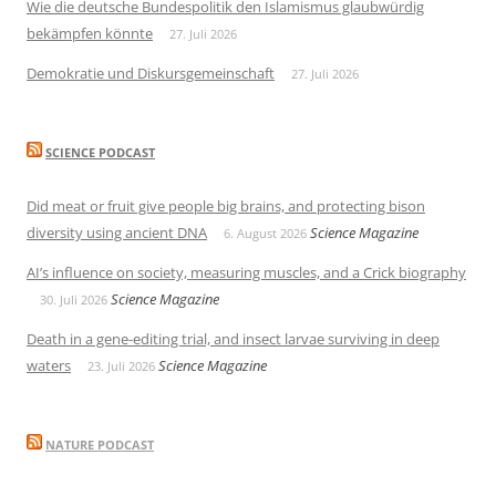
Wie die deutsche Bundespolitik den Islamismus glaubwürdig
bekämpfen könnte
27. Juli 2026
Demokratie und Diskursgemeinschaft
27. Juli 2026
SCIENCE PODCAST
Did meat or fruit give people big brains, and protecting bison
diversity using ancient DNA
Science Magazine
6. August 2026
AI’s influence on society, measuring muscles, and a Crick biography
Science Magazine
30. Juli 2026
Death in a gene-editing trial, and insect larvae surviving in deep
waters
Science Magazine
23. Juli 2026
NATURE PODCAST