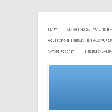
Zum
Inhalt
springen
TGs blog
START
ABI 1983 AM GA – TRAU KEINEM
HOUSE OF ONE IN BERLIN – EIN HAUS FÜR DR
NATURE PODCAST
NIEDERSCHLAGSR