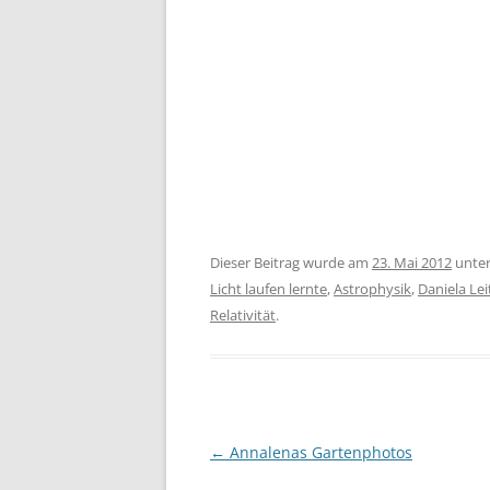
Dieser Beitrag wurde am
23. Mai 2012
unte
Licht laufen lernte
,
Astrophysik
,
Daniela Lei
Relativität
.
Beitragsnavigation
←
Annalenas Gartenphotos