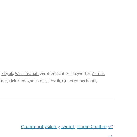
r
Physik
,
Wissenschaft
veröffentlicht. Schlagwörter:
Als das
tner
,
Elektromagnetismus
,
Physik
,
Quantenmechanik
,
Quantenphysiker gewinnt „Flame Challenge“
→