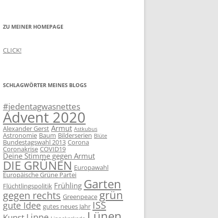
ZU MEINER HOMEPAGE
CLICK!
SCHLAGWÖRTER MEINES BLOGS
#jedentagwasnettes
Advent 2020
Armut
Alexander Gerst
Astkubus
Astronomie
Baum
Bilderserien
Blüte
Bundestagswahl 2013
Corona
Coronakrise
COVID19
Deine Stimme gegen Armut
DIE GRÜNEN
Europawahl
Europäische Grüne Partei
Garten
Frühling
Flüchtlingspolitik
grün
gegen rechts
Greenpeace
ISS
gute Idee
gutes neues Jahr
Lünen
Lippe
Kunst