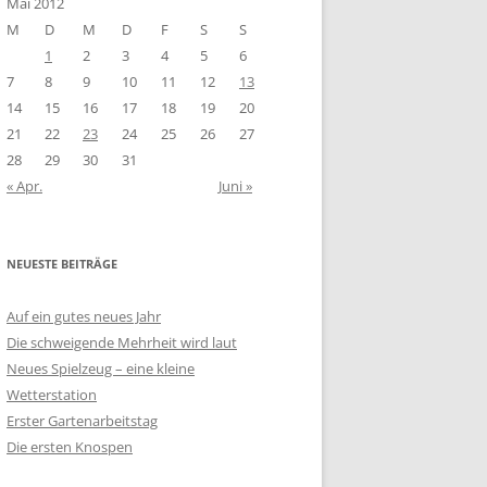
Mai 2012
M
D
M
D
F
S
S
1
2
3
4
5
6
7
8
9
10
11
12
13
14
15
16
17
18
19
20
21
22
23
24
25
26
27
28
29
30
31
« Apr.
Juni »
NEUESTE BEITRÄGE
Auf ein gutes neues Jahr
Die schweigende Mehrheit wird laut
Neues Spielzeug – eine kleine
Wetterstation
Erster Gartenarbeitstag
Die ersten Knospen