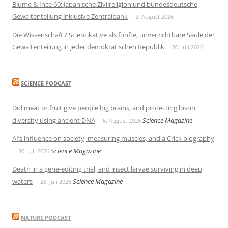
Blume & Ince 60: Japanische Zivilreligion und bundesdeutsche
Gewaltenteilung inklusive Zentralbank
2. August 2026
Die Wissenschaft / Scientikative als fünfte, unverzichtbare Säule der
Gewaltenteilung in jeder demokratischen Republik
30. Juli 2026
SCIENCE PODCAST
Did meat or fruit give people big brains, and protecting bison
diversity using ancient DNA
Science Magazine
6. August 2026
AI’s influence on society, measuring muscles, and a Crick biography
Science Magazine
30. Juli 2026
Death in a gene-editing trial, and insect larvae surviving in deep
waters
Science Magazine
23. Juli 2026
NATURE PODCAST