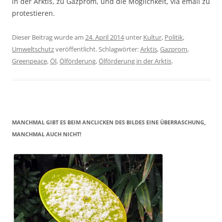
in der Arktis, zu Gazprom, und die Möglichkeit, via email zu
protestieren.
Dieser Beitrag wurde am
24. April 2014
unter
Kultur
,
Politik
,
Umweltschutz
veröffentlicht. Schlagwörter:
Arktis
,
Gazprom
,
Greenpeace
,
Öl
,
Ölförderung
,
Ölförderung in der Arktis
.
MANCHMAL GIBT ES BEIM ANCLICKEN DES BILDES EINE ÜBERRASCHUNG,
MANCHMAL AUCH NICHT!