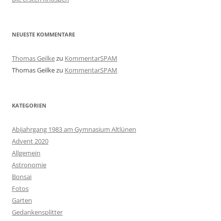
NEUESTE KOMMENTARE
Thomas Geilke
zu
KommentarSPAM
Thomas Geilke
zu
KommentarSPAM
KATEGORIEN
Abijahrgang 1983 am Gymnasium Altlünen
Advent 2020
Allgemein
Astronomie
Bonsai
Fotos
Garten
Gedankensplitter