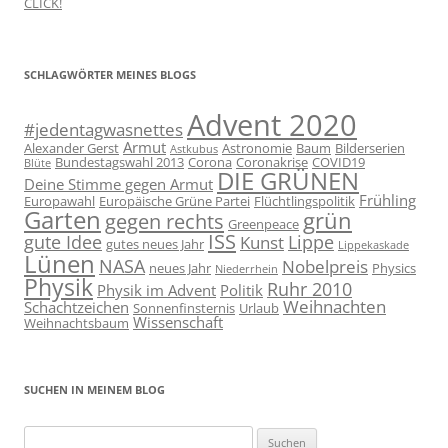
CLICK!
SCHLAGWÖRTER MEINES BLOGS
Advent 2020
#jedentagwasnettes
Armut
Alexander Gerst
Astronomie
Baum
Bilderserien
Astkubus
Bundestagswahl 2013
Corona
Coronakrise
COVID19
Blüte
DIE GRÜNEN
Deine Stimme gegen Armut
Frühling
Europawahl
Europäische Grüne Partei
Flüchtlingspolitik
Garten
grün
gegen rechts
Greenpeace
ISS
gute Idee
Lippe
Kunst
gutes neues Jahr
Lippekaskade
Lünen
NASA
Nobelpreis
neues Jahr
Physics
Niederrhein
Physik
Ruhr 2010
Physik im Advent
Politik
Weihnachten
Schachtzeichen
Sonnenfinsternis
Urlaub
Wissenschaft
Weihnachtsbaum
SUCHEN IN MEINEM BLOG
Suchen