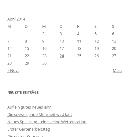
April 2014
M
D
M
D
F
S
S
1
2
3
4
5
6
7
8
9
10
11
12
13
14
15
16
17
18
19
20
21
22
23
24
25
26
27
28
29
30
« Nov.
Mai »
NEUESTE BEITRÄGE
Auf ein gutes neues Jahr
Die schweigende Mehrheit wird laut
Neues Spielzeug – eine kleine Wetterstation
Erster Gartenarbeitstag
Die ersten Knospen