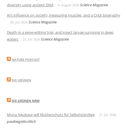
diversity using ancient DNA
Science Magazine
6. August 2026
AI’s influence on society, measuring muscles, and a Crick biography
Science Magazine
30. Juli 2026
Death in a gene-editing trial, and insect larvae surviving in deep
waters
Science Magazine
23. Juli 2026
NATURE PODCAST
DIE GRÜNEN
DIE GRÜNEN NRW
Mona Neubaur will Mutterschutz für Selbstständige
21. Juli 2026
paulinegottschlich