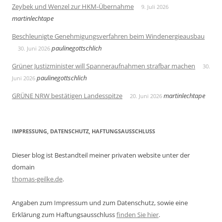
Zeybek und Wenzel zur HKM-Übernahme
9. Juli 2026
martinlechtape
Beschleunigte Genehmigungsverfahren beim Windenergieausbau
paulinegottschlich
30. Juni 2026
Grüner Justizminister will Spanneraufnahmen strafbar machen
30.
paulinegottschlich
Juni 2026
GRÜNE NRW bestätigen Landesspitze
martinlechtape
20. Juni 2026
IMPRESSUNG, DATENSCHUTZ, HAFTUNGSAUSSCHLUSS
Dieser blog ist Bestandteil meiner privaten website unter der
domain
thomas-geilke.de
.
Angaben zum Impressum und zum Datenschutz, sowie eine
Erklärung zum Haftungsausschluss
finden Sie hier
.