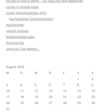
House of One in Berlin – Ein Haus für drei Religionen
Lünen in google maps
Lüner Schachtzeichen 2010
Nachtzeichen-Schachtzeichen
Nachrichten
nature podcast
Niederschlagsradar
the blue dot
Und nun: Das Wetter…
August 2026
M
D
M
D
F
S
S
1
2
3
4
5
6
7
8
9
10
11
12
13
14
15
16
17
18
19
20
21
22
23
24
25
26
27
28
29
30
31