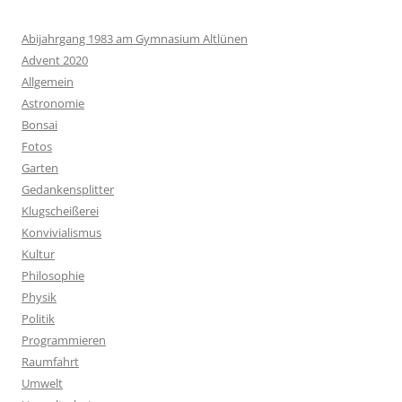
Abijahrgang 1983 am Gymnasium Altlünen
Advent 2020
Allgemein
Astronomie
Bonsai
Fotos
Garten
Gedankensplitter
Klugscheißerei
Konvivialismus
Kultur
Philosophie
Physik
Politik
Programmieren
Raumfahrt
Umwelt