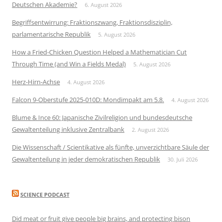
Deutschen Akademie?
6. August 2026
Begriffsentwirrung: Fraktionszwang, Fraktionsdisziplin,
parlamentarische Republik
5. August 2026
How a Fried-Chicken Question Helped a Mathematician Cut
Through Time (and Win a Fields Medal)
5. August 2026
Herz-Hirn-Achse
4. August 2026
Falcon 9-Oberstufe 2025-010D: Mondimpakt am 5.8.
4. August 2026
Blume & Ince 60: Japanische Zivilreligion und bundesdeutsche
Gewaltenteilung inklusive Zentralbank
2. August 2026
Die Wissenschaft / Scientikative als fünfte, unverzichtbare Säule der
Gewaltenteilung in jeder demokratischen Republik
30. Juli 2026
SCIENCE PODCAST
Did meat or fruit give people big brains, and protecting bison