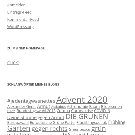
Anmelden
Eintrags-Feed
Kommentar-Feed
WordPress.org
ZU MEINER HOMEPAGE
CLICK!
SCHLAGWÖRTER MEINES BLOGS
Advent 2020
#jedentagwasnettes
Armut
Alexander Gerst
Astronomie
Baum
Bilderserien
Astkubus
Bundestagswahl 2013
Corona
Coronakrise
COVID19
Blüte
DIE GRÜNEN
Deine Stimme gegen Armut
Frühling
Europawahl
Europäische Grüne Partei
Flüchtlingspolitik
Garten
grün
gegen rechts
Greenpeace
ISS
gute Idee
Lippe
Kunst