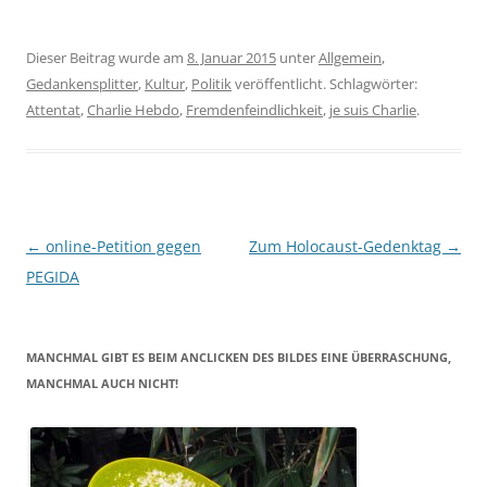
Dieser Beitrag wurde am
8. Januar 2015
unter
Allgemein
,
Gedankensplitter
,
Kultur
,
Politik
veröffentlicht. Schlagwörter:
Attentat
,
Charlie Hebdo
,
Fremdenfeindlichkeit
,
je suis Charlie
.
Beitragsnavigation
←
online-Petition gegen
Zum Holocaust-Gedenktag
→
PEGIDA
MANCHMAL GIBT ES BEIM ANCLICKEN DES BILDES EINE ÜBERRASCHUNG,
MANCHMAL AUCH NICHT!