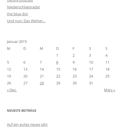
nature podcast
Niederschlagsradar
the blue dot
Und nun: Das Wetter…
Januar 2015
M
D
M
D
F
S
S
1
2
3
4
5
6
7
8
9
10
11
12
13
14
15
16
17
18
19
20
21
22
23
24
25
26
27
28
29
30
31
« Dez.
März »
NEUESTE BEITRÄGE
Auf ein gutes neues Jahr