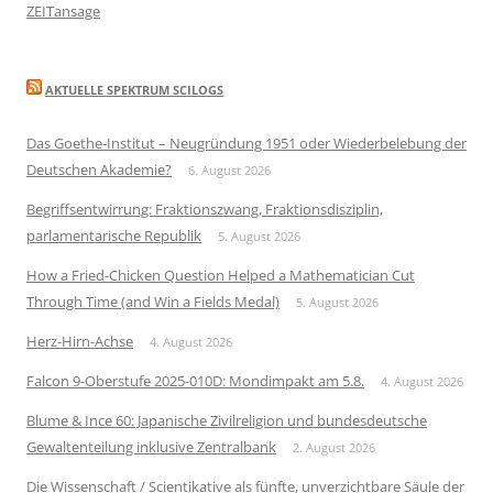
ZEITansage
AKTUELLE SPEKTRUM SCILOGS
Das Goethe-Institut – Neugründung 1951 oder Wiederbelebung der
Deutschen Akademie?
6. August 2026
Begriffsentwirrung: Fraktionszwang, Fraktionsdisziplin,
parlamentarische Republik
5. August 2026
How a Fried-Chicken Question Helped a Mathematician Cut
Through Time (and Win a Fields Medal)
5. August 2026
Herz-Hirn-Achse
4. August 2026
Falcon 9-Oberstufe 2025-010D: Mondimpakt am 5.8.
4. August 2026
Blume & Ince 60: Japanische Zivilreligion und bundesdeutsche
Gewaltenteilung inklusive Zentralbank
2. August 2026
Die Wissenschaft / Scientikative als fünfte, unverzichtbare Säule der