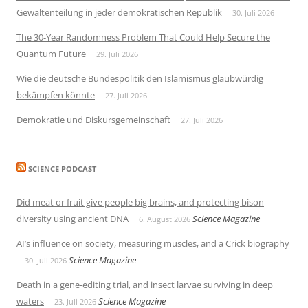
Gewaltenteilung in jeder demokratischen Republik
30. Juli 2026
The 30-Year Randomness Problem That Could Help Secure the
Quantum Future
29. Juli 2026
Wie die deutsche Bundespolitik den Islamismus glaubwürdig
bekämpfen könnte
27. Juli 2026
Demokratie und Diskursgemeinschaft
27. Juli 2026
SCIENCE PODCAST
Did meat or fruit give people big brains, and protecting bison
diversity using ancient DNA
Science Magazine
6. August 2026
AI’s influence on society, measuring muscles, and a Crick biography
Science Magazine
30. Juli 2026
Death in a gene-editing trial, and insect larvae surviving in deep
waters
Science Magazine
23. Juli 2026