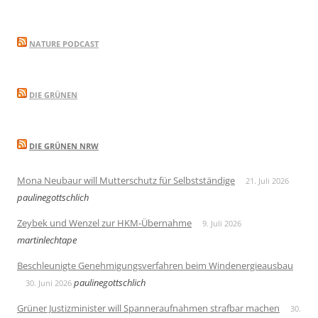
NATURE PODCAST
DIE GRÜNEN
DIE GRÜNEN NRW
Mona Neubaur will Mutterschutz für Selbstständige
21. Juli 2026
paulinegottschlich
Zeybek und Wenzel zur HKM-Übernahme
9. Juli 2026
martinlechtape
Beschleunigte Genehmigungsverfahren beim Windenergieausbau
paulinegottschlich
30. Juni 2026
Grüner Justizminister will Spanneraufnahmen strafbar machen
30.