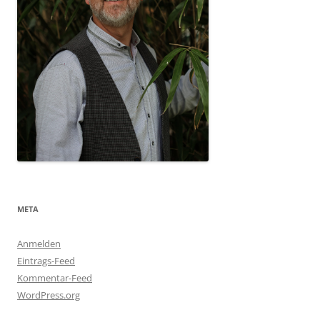
META
Anmelden
Eintrags-Feed
Kommentar-Feed
WordPress.org