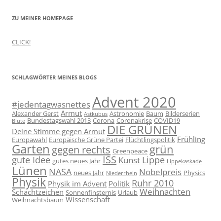
ZU MEINER HOMEPAGE
CLICK!
SCHLAGWÖRTER MEINES BLOGS
Advent 2020
#jedentagwasnettes
Armut
Alexander Gerst
Astronomie
Baum
Bilderserien
Astkubus
Bundestagswahl 2013
Corona
Coronakrise
COVID19
Blüte
DIE GRÜNEN
Deine Stimme gegen Armut
Frühling
Europawahl
Europäische Grüne Partei
Flüchtlingspolitik
Garten
grün
gegen rechts
Greenpeace
ISS
gute Idee
Lippe
Kunst
gutes neues Jahr
Lippekaskade
Lünen
NASA
Nobelpreis
neues Jahr
Physics
Niederrhein
Physik
Ruhr 2010
Physik im Advent
Politik
Weihnachten
Schachtzeichen
Sonnenfinsternis
Urlaub
Wissenschaft
Weihnachtsbaum