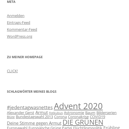
META
Anmelden
Eintrags-Feed
Kommentar-Feed
WordPress.org
ZU MEINER HOMEPAGE
CLICK!
SCHLAGWÖRTER MEINES BLOGS
Advent 2020
#jedentagwasnettes
Armut
Alexander Gerst
Astronomie
Baum
Bilderserien
Astkubus
Bundestagswahl 2013
Corona
Coronakrise
COVID19
Blüte
DIE GRÜNEN
Deine Stimme gegen Armut
Frühling
Europawahl
Europäische Grüne Partei
Flüchtlingspolitik