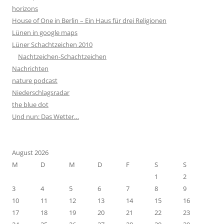
horizons
House of One in Berlin – Ein Haus für drei Religionen
Lünen in google maps
Lüner Schachtzeichen 2010
Nachtzeichen-Schachtzeichen
Nachrichten
nature podcast
Niederschlagsradar
the blue dot
Und nun: Das Wetter…
August 2026
M
D
M
D
F
S
S
1
2
3
4
5
6
7
8
9
10
11
12
13
14
15
16
17
18
19
20
21
22
23