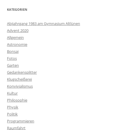
KATEGORIEN
Abijahrgang 1983 am Gymnasium Altlünen
Advent 2020
Allgemein
Astronomie
Bonsai
Fotos
Garten
Gedankensplitter
Klugscheißerei
Konvivialismus
Kultur
Philosophie
Physik
Politik
Programmieren
Raumfahrt