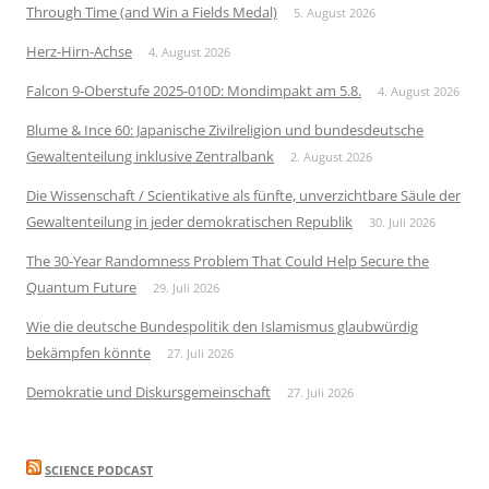
Through Time (and Win a Fields Medal)
5. August 2026
Herz-Hirn-Achse
4. August 2026
Falcon 9-Oberstufe 2025-010D: Mondimpakt am 5.8.
4. August 2026
Blume & Ince 60: Japanische Zivilreligion und bundesdeutsche
Gewaltenteilung inklusive Zentralbank
2. August 2026
Die Wissenschaft / Scientikative als fünfte, unverzichtbare Säule der
Gewaltenteilung in jeder demokratischen Republik
30. Juli 2026
The 30-Year Randomness Problem That Could Help Secure the
Quantum Future
29. Juli 2026
Wie die deutsche Bundespolitik den Islamismus glaubwürdig
bekämpfen könnte
27. Juli 2026
Demokratie und Diskursgemeinschaft
27. Juli 2026
SCIENCE PODCAST