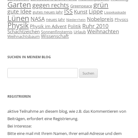
Garten
grün
gegen rechts
Greenpeace
ISS
gute Idee
Lippe
Kunst
gutes neues Jahr
Lippekaskade
Lünen
NASA
Nobelpreis
neues Jahr
Physics
Niederrhein
Physik
Ruhr 2010
Physik im Advent
Politik
Weihnachten
Schachtzeichen
Sonnenfinsternis
Urlaub
Wissenschaft
Weihnachtsbaum
SUCHEN IN MEINEM BLOG
Suchen
nach:
REGISTRIEREN
aktive Teilnahme an diesem blog, wie z.B. das Kommentieren von
Beiträgen, erfordert eine Registrierung.
Bei Interesse:
Bitte eine mail mit Ihrem Namen, Ihrer email-Adresse und dem