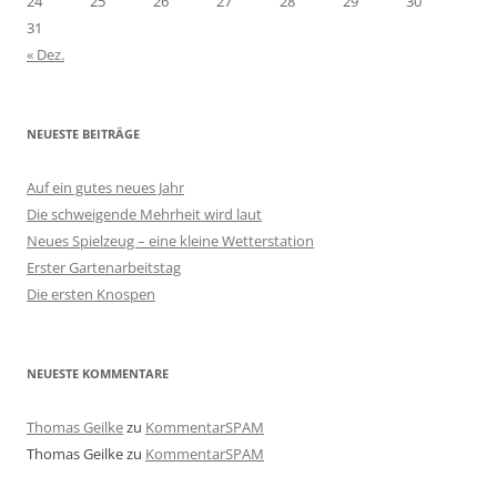
24
25
26
27
28
29
30
31
« Dez.
NEUESTE BEITRÄGE
Auf ein gutes neues Jahr
Die schweigende Mehrheit wird laut
Neues Spielzeug – eine kleine Wetterstation
Erster Gartenarbeitstag
Die ersten Knospen
NEUESTE KOMMENTARE
Thomas Geilke
zu
KommentarSPAM
Thomas Geilke
zu
KommentarSPAM