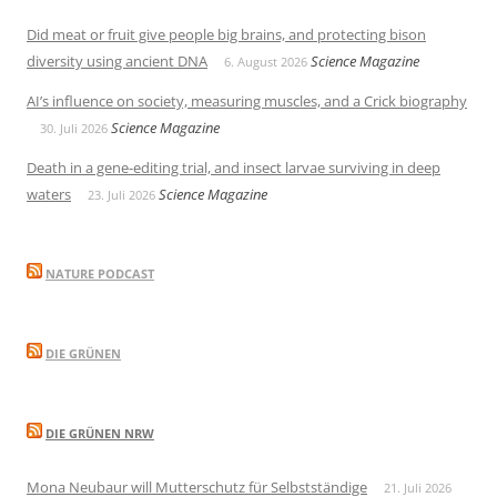
Did meat or fruit give people big brains, and protecting bison
diversity using ancient DNA
Science Magazine
6. August 2026
AI’s influence on society, measuring muscles, and a Crick biography
Science Magazine
30. Juli 2026
Death in a gene-editing trial, and insect larvae surviving in deep
waters
Science Magazine
23. Juli 2026
NATURE PODCAST
DIE GRÜNEN
DIE GRÜNEN NRW
Mona Neubaur will Mutterschutz für Selbstständige
21. Juli 2026