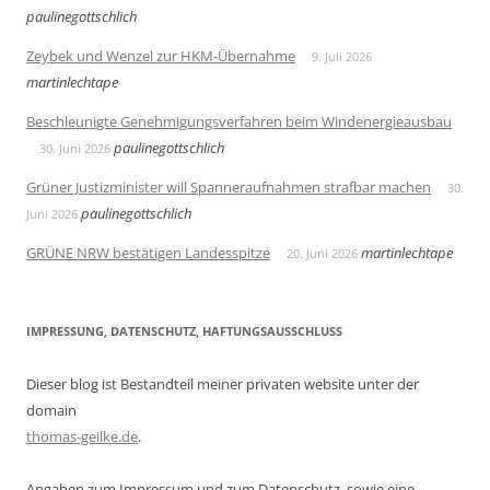
paulinegottschlich
Zeybek und Wenzel zur HKM-Übernahme
9. Juli 2026
martinlechtape
Beschleunigte Genehmigungsverfahren beim Windenergieausbau
paulinegottschlich
30. Juni 2026
Grüner Justizminister will Spanneraufnahmen strafbar machen
30.
paulinegottschlich
Juni 2026
GRÜNE NRW bestätigen Landesspitze
martinlechtape
20. Juni 2026
IMPRESSUNG, DATENSCHUTZ, HAFTUNGSAUSSCHLUSS
Dieser blog ist Bestandteil meiner privaten website unter der
domain
thomas-geilke.de
.
Angaben zum Impressum und zum Datenschutz, sowie eine