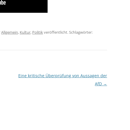
r
Allgemein
,
Kultur
,
Politik
veröffentlicht. Schlagwörter:
Eine kritische Überprüfung von Aussagen der
AfD
→