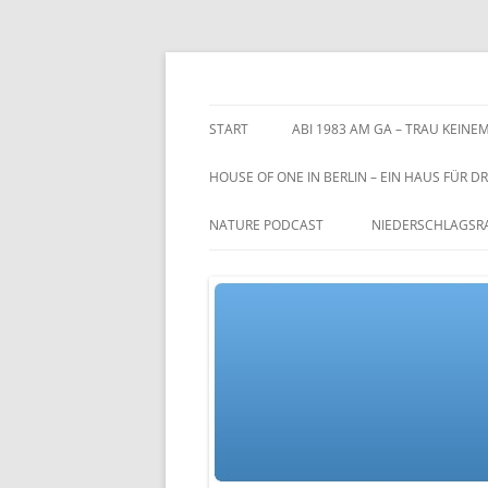
Zum
Inhalt
springen
TGs blog
START
ABI 1983 AM GA – TRAU KEINEM
HOUSE OF ONE IN BERLIN – EIN HAUS FÜR DR
NATURE PODCAST
NIEDERSCHLAGSR