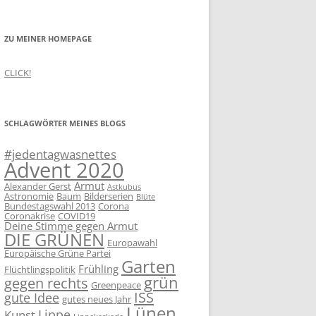
ZU MEINER HOMEPAGE
CLICK!
SCHLAGWÖRTER MEINES BLOGS
#jedentagwasnettes
Advent 2020
Armut
Alexander Gerst
Astkubus
Astronomie
Baum
Bilderserien
Blüte
Bundestagswahl 2013
Corona
Coronakrise
COVID19
Deine Stimme gegen Armut
DIE GRÜNEN
Europawahl
Europäische Grüne Partei
Garten
Frühling
Flüchtlingspolitik
grün
gegen rechts
Greenpeace
ISS
gute Idee
gutes neues Jahr
Lünen
Lippe
Kunst