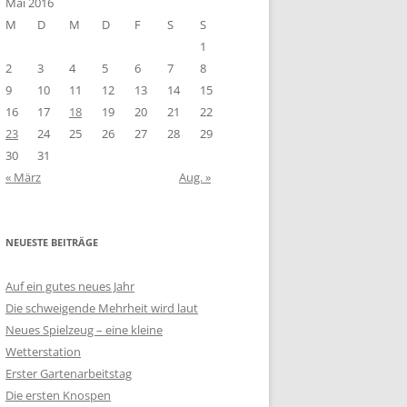
Mai 2016
M
D
M
D
F
S
S
1
2
3
4
5
6
7
8
9
10
11
12
13
14
15
16
17
18
19
20
21
22
23
24
25
26
27
28
29
30
31
« März
Aug. »
NEUESTE BEITRÄGE
Auf ein gutes neues Jahr
Die schweigende Mehrheit wird laut
Neues Spielzeug – eine kleine
Wetterstation
Erster Gartenarbeitstag
Die ersten Knospen