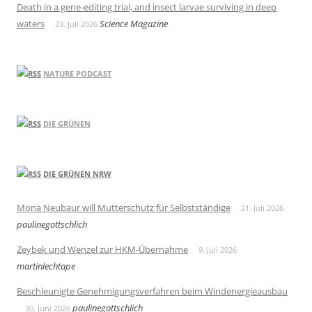
Death in a gene-editing trial, and insect larvae surviving in deep
waters
Science Magazine
23. Juli 2026
NATURE PODCAST
DIE GRÜNEN
DIE GRÜNEN NRW
Mona Neubaur will Mutterschutz für Selbstständige
21. Juli 2026
paulinegottschlich
Zeybek und Wenzel zur HKM-Übernahme
9. Juli 2026
martinlechtape
Beschleunigte Genehmigungsverfahren beim Windenergieausbau
paulinegottschlich
30. Juni 2026