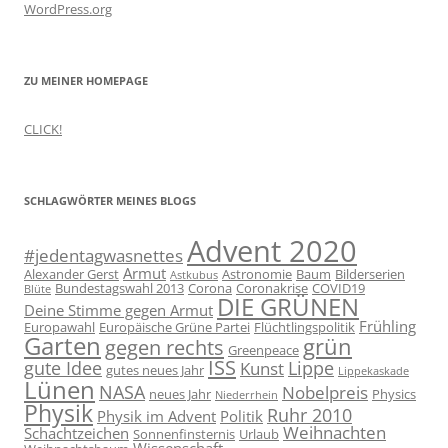
WordPress.org
ZU MEINER HOMEPAGE
CLICK!
SCHLAGWÖRTER MEINES BLOGS
Advent 2020
#jedentagwasnettes
Armut
Alexander Gerst
Astronomie
Baum
Bilderserien
Astkubus
Bundestagswahl 2013
Corona
Coronakrise
COVID19
Blüte
DIE GRÜNEN
Deine Stimme gegen Armut
Frühling
Europawahl
Europäische Grüne Partei
Flüchtlingspolitik
Garten
grün
gegen rechts
Greenpeace
ISS
gute Idee
Lippe
Kunst
gutes neues Jahr
Lippekaskade
Lünen
NASA
Nobelpreis
neues Jahr
Physics
Niederrhein
Physik
Ruhr 2010
Physik im Advent
Politik
Weihnachten
Schachtzeichen
Sonnenfinsternis
Urlaub