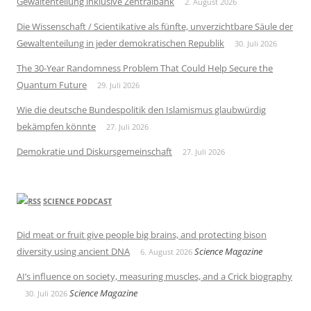
Gewaltenteilung inklusive Zentralbank
2. August 2026
Die Wissenschaft / Scientikative als fünfte, unverzichtbare Säule der
Gewaltenteilung in jeder demokratischen Republik
30. Juli 2026
The 30-Year Randomness Problem That Could Help Secure the
Quantum Future
29. Juli 2026
Wie die deutsche Bundespolitik den Islamismus glaubwürdig
bekämpfen könnte
27. Juli 2026
Demokratie und Diskursgemeinschaft
27. Juli 2026
SCIENCE PODCAST
Did meat or fruit give people big brains, and protecting bison
diversity using ancient DNA
Science Magazine
6. August 2026
AI’s influence on society, measuring muscles, and a Crick biography
Science Magazine
30. Juli 2026