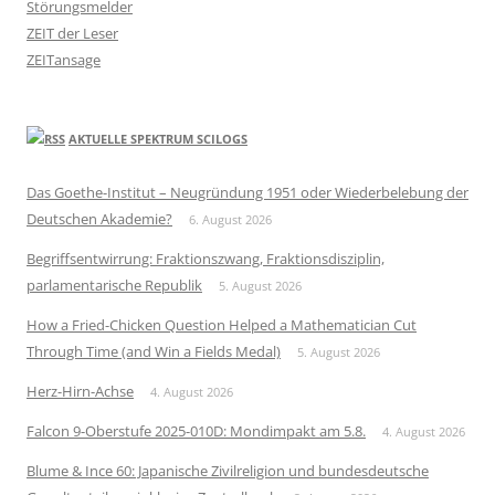
Störungsmelder
ZEIT der Leser
ZEITansage
AKTUELLE SPEKTRUM SCILOGS
Das Goethe-Institut – Neugründung 1951 oder Wiederbelebung der
Deutschen Akademie?
6. August 2026
Begriffsentwirrung: Fraktionszwang, Fraktionsdisziplin,
parlamentarische Republik
5. August 2026
How a Fried-Chicken Question Helped a Mathematician Cut
Through Time (and Win a Fields Medal)
5. August 2026
Herz-Hirn-Achse
4. August 2026
Falcon 9-Oberstufe 2025-010D: Mondimpakt am 5.8.
4. August 2026
Blume & Ince 60: Japanische Zivilreligion und bundesdeutsche