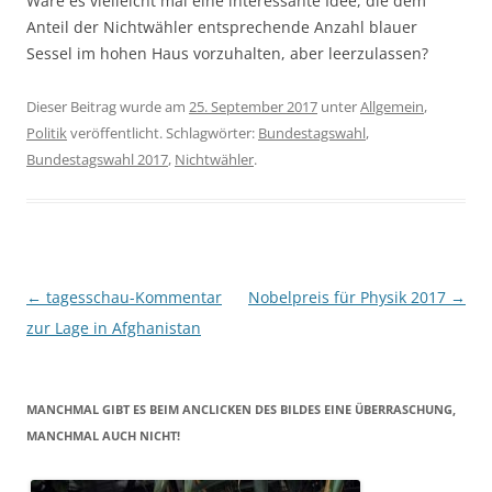
Wäre es vielleicht mal eine interessante Idee, die dem
Anteil der Nichtwähler entsprechende Anzahl blauer
Sessel im hohen Haus vorzuhalten, aber leerzulassen?
Dieser Beitrag wurde am
25. September 2017
unter
Allgemein
,
Politik
veröffentlicht. Schlagwörter:
Bundestagswahl
,
Bundestagswahl 2017
,
Nichtwähler
.
Beitragsnavigation
←
tagesschau-Kommentar
Nobelpreis für Physik 2017
→
zur Lage in Afghanistan
MANCHMAL GIBT ES BEIM ANCLICKEN DES BILDES EINE ÜBERRASCHUNG,
MANCHMAL AUCH NICHT!