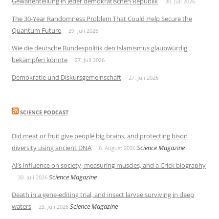
Gewaltenteilung in jeder demokratischen Republik
30. Juli 2026
The 30-Year Randomness Problem That Could Help Secure the
Quantum Future
29. Juli 2026
Wie die deutsche Bundespolitik den Islamismus glaubwürdig
bekämpfen könnte
27. Juli 2026
Demokratie und Diskursgemeinschaft
27. Juli 2026
SCIENCE PODCAST
Did meat or fruit give people big brains, and protecting bison
diversity using ancient DNA
Science Magazine
6. August 2026
AI’s influence on society, measuring muscles, and a Crick biography
Science Magazine
30. Juli 2026
Death in a gene-editing trial, and insect larvae surviving in deep
waters
Science Magazine
23. Juli 2026