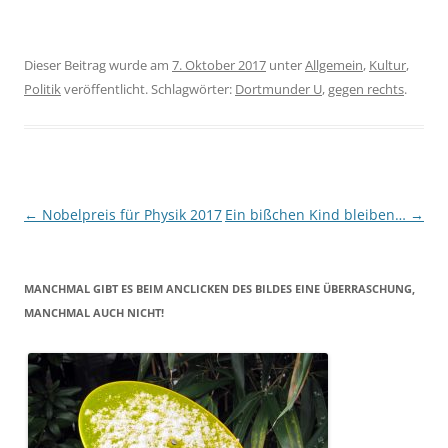
Dieser Beitrag wurde am
7. Oktober 2017
unter
Allgemein
,
Kultur
,
Politik
veröffentlicht. Schlagwörter:
Dortmunder U
,
gegen rechts
.
Beitragsnavigation
←
Nobelpreis für Physik 2017
Ein bißchen Kind bleiben…
→
MANCHMAL GIBT ES BEIM ANCLICKEN DES BILDES EINE ÜBERRASCHUNG,
MANCHMAL AUCH NICHT!