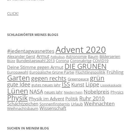
CLICK!
SCHLAGWÖRTER MEINES BLOGS
Advent 2020
#jedentagwasnettes
Armut
Alexander Gerst
Astronomie
Baum
Bilderserien
Astkubus
Bundestagswahl 2013
Corona
Coronakrise
COVID19
Blüte
DIE GRÜNEN
Deine Stimme gegen Armut
Frühling
Europawahl
Europäische Grüne Partei
Flüchtlingspolitik
Garten
grün
gegen rechts
Greenpeace
ISS
gute Idee
Lippe
Kunst
gutes neues Jahr
Lippekaskade
Lünen
NASA
Nobelpreis
neues Jahr
Physics
Niederrhein
Physik
Ruhr 2010
Physik im Advent
Politik
Weihnachten
Schachtzeichen
Sonnenfinsternis
Urlaub
Wissenschaft
Weihnachtsbaum
SUCHEN IN MEINEM BLOG