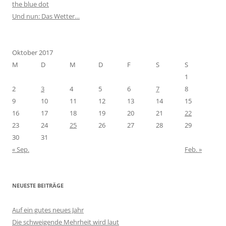
the blue dot
Und nun: Das Wetter…
Oktober 2017
M
D
M
D
F
S
S
1
2
3
4
5
6
7
8
9
10
11
12
13
14
15
16
17
18
19
20
21
22
23
24
25
26
27
28
29
30
31
« Sep.
Feb. »
NEUESTE BEITRÄGE
Auf ein gutes neues Jahr
Die schweigende Mehrheit wird laut