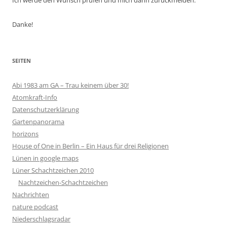
Ich werde den Wunsch prüfen und mich dann zurückmelden.
Danke!
SEITEN
Abi 1983 am GA – Trau keinem über 30!
Atomkraft-Info
Datenschutzerklärung
Gartenpanorama
horizons
House of One in Berlin – Ein Haus für drei Religionen
Lünen in google maps
Lüner Schachtzeichen 2010
Nachtzeichen-Schachtzeichen
Nachrichten
nature podcast
Niederschlagsradar