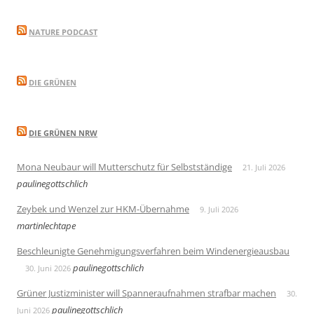
NATURE PODCAST
DIE GRÜNEN
DIE GRÜNEN NRW
Mona Neubaur will Mutterschutz für Selbstständige
21. Juli 2026
paulinegottschlich
Zeybek und Wenzel zur HKM-Übernahme
9. Juli 2026
martinlechtape
Beschleunigte Genehmigungsverfahren beim Windenergieausbau
paulinegottschlich
30. Juni 2026
Grüner Justizminister will Spanneraufnahmen strafbar machen
30.
paulinegottschlich
Juni 2026