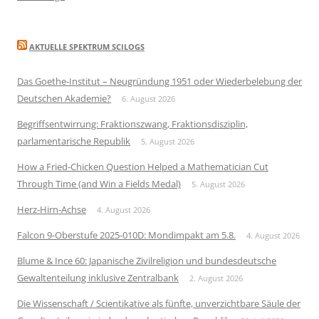
AKTUELLE SPEKTRUM SCILOGS
Das Goethe-Institut – Neugründung 1951 oder Wiederbelebung der
Deutschen Akademie?
6. August 2026
Begriffsentwirrung: Fraktionszwang, Fraktionsdisziplin,
parlamentarische Republik
5. August 2026
How a Fried-Chicken Question Helped a Mathematician Cut
Through Time (and Win a Fields Medal)
5. August 2026
Herz-Hirn-Achse
4. August 2026
Falcon 9-Oberstufe 2025-010D: Mondimpakt am 5.8.
4. August 2026
Blume & Ince 60: Japanische Zivilreligion und bundesdeutsche
Gewaltenteilung inklusive Zentralbank
2. August 2026
Die Wissenschaft / Scientikative als fünfte, unverzichtbare Säule der