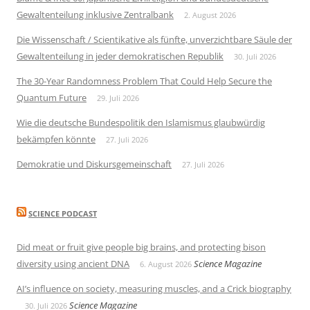
Gewaltenteilung inklusive Zentralbank
2. August 2026
Die Wissenschaft / Scientikative als fünfte, unverzichtbare Säule der
Gewaltenteilung in jeder demokratischen Republik
30. Juli 2026
The 30-Year Randomness Problem That Could Help Secure the
Quantum Future
29. Juli 2026
Wie die deutsche Bundespolitik den Islamismus glaubwürdig
bekämpfen könnte
27. Juli 2026
Demokratie und Diskursgemeinschaft
27. Juli 2026
SCIENCE PODCAST
Did meat or fruit give people big brains, and protecting bison
diversity using ancient DNA
Science Magazine
6. August 2026
AI’s influence on society, measuring muscles, and a Crick biography
Science Magazine
30. Juli 2026