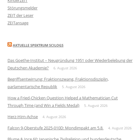
KinderZEIT
Störungsmelder
ZEIT der Leser
ZEITansage
AKTUELLE SPEKTRUM SCILOGS
Das Goethe-Institut – Neugründung 1951 oder Wiederbelebung der
Deutschen Akademie?
6. August 2026
Begriffsentwirrung: Fraktionszwang, Fraktionsdisziplin,
parlamentarische Republik
5. August 2026
How a Fried-Chicken Question Helped a Mathematician Cut
Through Time (and Win a Fields Medal)
5. August 2026
Herz-Hirn-Achse
4. August 2026
Falcon 9-Oberstufe 2025-010D: Mondimpakt am 5.8.
4. August 2026
Blume & Ince 60: Japanische Zivilreligion und bundesdeutsche