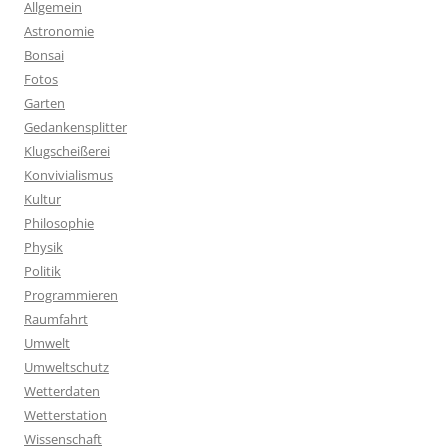
Allgemein
Astronomie
Bonsai
Fotos
Garten
Gedankensplitter
Klugscheißerei
Konvivialismus
Kultur
Philosophie
Physik
Politik
Programmieren
Raumfahrt
Umwelt
Umweltschutz
Wetterdaten
Wetterstation
Wissenschaft