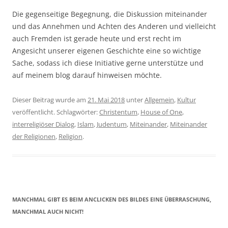
Die gegenseitige Begegnung, die Diskussion miteinander
und das Annehmen und Achten des Anderen und vielleicht
auch Fremden ist gerade heute und erst recht im
Angesicht unserer eigenen Geschichte eine so wichtige
Sache, sodass ich diese Initiative gerne unterstütze und
auf meinem blog darauf hinweisen möchte.
Dieser Beitrag wurde am
21. Mai 2018
unter
Allgemein
,
Kultur
veröffentlicht. Schlagwörter:
Christentum
,
House of One
,
interreligiöser Dialog
,
Islam
,
Judentum
,
Miteinander
,
Miteinander
der Religionen
,
Religion
.
MANCHMAL GIBT ES BEIM ANCLICKEN DES BILDES EINE ÜBERRASCHUNG,
MANCHMAL AUCH NICHT!