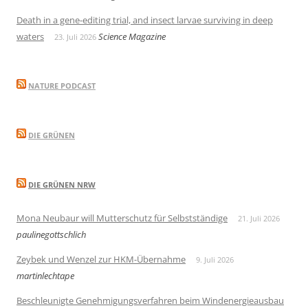
Death in a gene-editing trial, and insect larvae surviving in deep
waters
Science Magazine
23. Juli 2026
NATURE PODCAST
DIE GRÜNEN
DIE GRÜNEN NRW
Mona Neubaur will Mutterschutz für Selbstständige
21. Juli 2026
paulinegottschlich
Zeybek und Wenzel zur HKM-Übernahme
9. Juli 2026
martinlechtape
Beschleunigte Genehmigungsverfahren beim Windenergieausbau