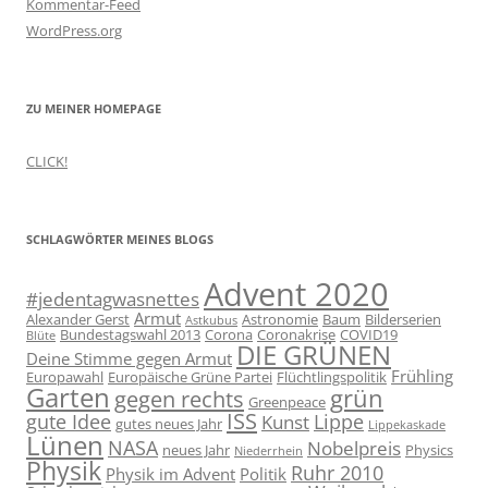
Kommentar-Feed
WordPress.org
ZU MEINER HOMEPAGE
CLICK!
SCHLAGWÖRTER MEINES BLOGS
Advent 2020
#jedentagwasnettes
Armut
Alexander Gerst
Astronomie
Baum
Bilderserien
Astkubus
Bundestagswahl 2013
Corona
Coronakrise
COVID19
Blüte
DIE GRÜNEN
Deine Stimme gegen Armut
Frühling
Europawahl
Europäische Grüne Partei
Flüchtlingspolitik
Garten
grün
gegen rechts
Greenpeace
ISS
gute Idee
Lippe
Kunst
gutes neues Jahr
Lippekaskade
Lünen
NASA
Nobelpreis
neues Jahr
Physics
Niederrhein
Physik
Ruhr 2010
Physik im Advent
Politik