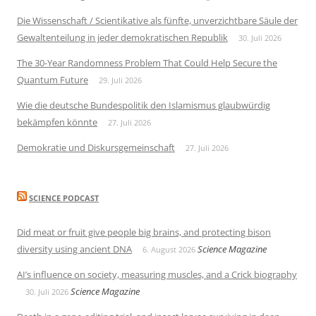
Die Wissenschaft / Scientikative als fünfte, unverzichtbare Säule der
Gewaltenteilung in jeder demokratischen Republik
30. Juli 2026
The 30-Year Randomness Problem That Could Help Secure the
Quantum Future
29. Juli 2026
Wie die deutsche Bundespolitik den Islamismus glaubwürdig
bekämpfen könnte
27. Juli 2026
Demokratie und Diskursgemeinschaft
27. Juli 2026
SCIENCE PODCAST
Did meat or fruit give people big brains, and protecting bison
diversity using ancient DNA
Science Magazine
6. August 2026
AI’s influence on society, measuring muscles, and a Crick biography
Science Magazine
30. Juli 2026