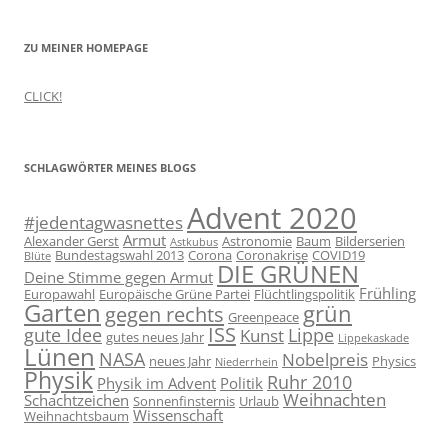
ZU MEINER HOMEPAGE
CLICK!
SCHLAGWÖRTER MEINES BLOGS
Advent 2020
#jedentagwasnettes
Armut
Alexander Gerst
Astronomie
Baum
Bilderserien
Astkubus
Bundestagswahl 2013
Corona
Coronakrise
COVID19
Blüte
DIE GRÜNEN
Deine Stimme gegen Armut
Frühling
Europawahl
Europäische Grüne Partei
Flüchtlingspolitik
Garten
grün
gegen rechts
Greenpeace
ISS
gute Idee
Lippe
Kunst
gutes neues Jahr
Lippekaskade
Lünen
NASA
Nobelpreis
neues Jahr
Physics
Niederrhein
Physik
Ruhr 2010
Physik im Advent
Politik
Weihnachten
Schachtzeichen
Sonnenfinsternis
Urlaub
Wissenschaft
Weihnachtsbaum