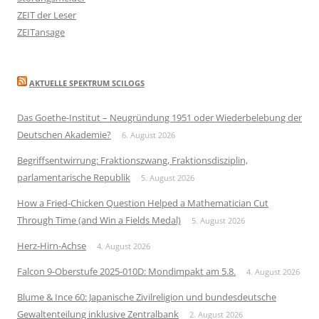
ZEIT der Leser
ZEITansage
AKTUELLE SPEKTRUM SCILOGS
Das Goethe-Institut – Neugründung 1951 oder Wiederbelebung der
Deutschen Akademie?
6. August 2026
Begriffsentwirrung: Fraktionszwang, Fraktionsdisziplin,
parlamentarische Republik
5. August 2026
How a Fried-Chicken Question Helped a Mathematician Cut
Through Time (and Win a Fields Medal)
5. August 2026
Herz-Hirn-Achse
4. August 2026
Falcon 9-Oberstufe 2025-010D: Mondimpakt am 5.8.
4. August 2026
Blume & Ince 60: Japanische Zivilreligion und bundesdeutsche
Gewaltenteilung inklusive Zentralbank
2. August 2026