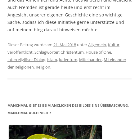
auch Fremden ist gerade heute und erst recht im
Angesicht unserer eigenen Geschichte eine so wichtige
Sache, sodass ich diese Initiative gerne unterstütze und
auf meinem blog darauf hinweisen möchte.
Dieser Beitrag wurde am
21. Mai 2018
unter
Allgemein
,
Kultur
veröffentlicht. Schlagwörter:
Christentum
,
House of One
,
interreligiöser Dialog
,
Islam
,
Judentum
,
Miteinander
,
Miteinander
der Religionen
,
Religion
.
MANCHMAL GIBT ES BEIM ANCLICKEN DES BILDES EINE ÜBERRASCHUNG,
MANCHMAL AUCH NICHT!