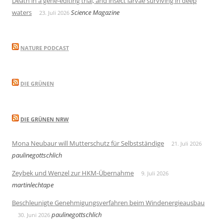
Death in a gene-editing trial, and insect larvae surviving in deep
waters
Science Magazine
23. Juli 2026
NATURE PODCAST
DIE GRÜNEN
DIE GRÜNEN NRW
Mona Neubaur will Mutterschutz für Selbstständige
21. Juli 2026
paulinegottschlich
Zeybek und Wenzel zur HKM-Übernahme
9. Juli 2026
martinlechtape
Beschleunigte Genehmigungsverfahren beim Windenergieausbau
paulinegottschlich
30. Juni 2026