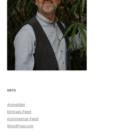
META
Anmelden
Eintrags-Feed
Kommentar-Feed
WordPress.org