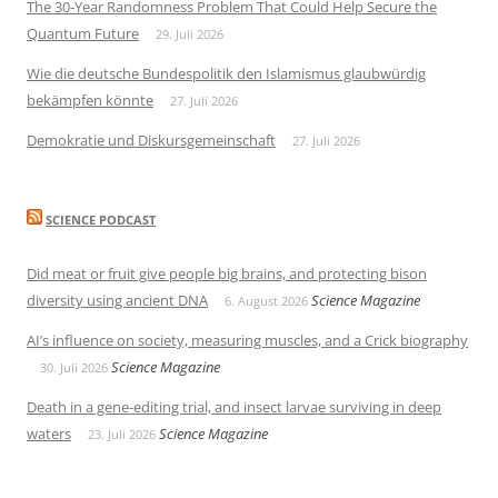
The 30-Year Randomness Problem That Could Help Secure the
Quantum Future
29. Juli 2026
Wie die deutsche Bundespolitik den Islamismus glaubwürdig
bekämpfen könnte
27. Juli 2026
Demokratie und Diskursgemeinschaft
27. Juli 2026
SCIENCE PODCAST
Did meat or fruit give people big brains, and protecting bison
diversity using ancient DNA
Science Magazine
6. August 2026
AI’s influence on society, measuring muscles, and a Crick biography
Science Magazine
30. Juli 2026
Death in a gene-editing trial, and insect larvae surviving in deep
waters
Science Magazine
23. Juli 2026