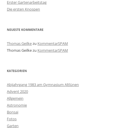
Erster Gartenarbeitstag
Die ersten Knospen
NEUESTE KOMMENTARE
Thomas Geilke
zu
KommentarSPAM
Thomas Geilke
zu
KommentarSPAM
KATEGORIEN
Abijahrgang 1983 am Gymnasium Altlünen
Advent 2020
Allgemein
Astronomie
Bonsai
Fotos
Garten