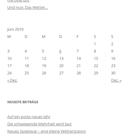
the blue dot
Und nun: Das Wetter…
Juni 2019
M
D
M
D
F
S
S
1
2
3
4
5
6
7
8
9
10
11
12
13
14
15
16
17
18
19
20
21
22
23
24
25
26
27
28
29
30
« Dez.
Dez. »
NEUESTE BEITRÄGE
Auf ein gutes neues Jahr
Die schweigende Mehrheit wird laut
Neues Spielzeug – eine kleine Wetterstation