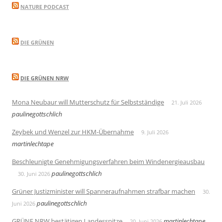
NATURE PODCAST
DIE GRÜNEN
DIE GRÜNEN NRW
Mona Neubaur will Mutterschutz für Selbstständige
21. Juli 2026
paulinegottschlich
Zeybek und Wenzel zur HKM-Übernahme
9. Juli 2026
martinlechtape
Beschleunigte Genehmigungsverfahren beim Windenergieausbau
paulinegottschlich
30. Juni 2026
Grüner Justizminister will Spanneraufnahmen strafbar machen
30.
paulinegottschlich
Juni 2026
GRÜNE NRW bestätigen Landesspitze
martinlechtape
20. Juni 2026