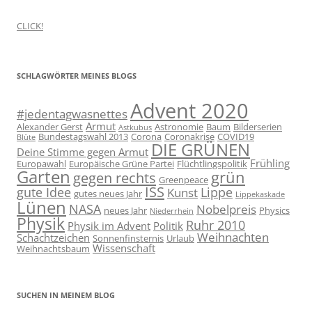
CLICK!
SCHLAGWÖRTER MEINES BLOGS
Advent 2020
#jedentagwasnettes
Armut
Alexander Gerst
Astronomie
Baum
Bilderserien
Astkubus
Bundestagswahl 2013
Corona
Coronakrise
COVID19
Blüte
DIE GRÜNEN
Deine Stimme gegen Armut
Frühling
Europawahl
Europäische Grüne Partei
Flüchtlingspolitik
Garten
grün
gegen rechts
Greenpeace
ISS
gute Idee
Lippe
Kunst
gutes neues Jahr
Lippekaskade
Lünen
NASA
Nobelpreis
neues Jahr
Physics
Niederrhein
Physik
Ruhr 2010
Physik im Advent
Politik
Weihnachten
Schachtzeichen
Sonnenfinsternis
Urlaub
Wissenschaft
Weihnachtsbaum
SUCHEN IN MEINEM BLOG