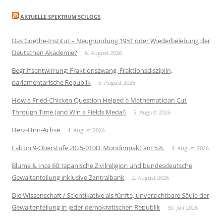
AKTUELLE SPEKTRUM SCILOGS
Das Goethe-Institut – Neugründung 1951 oder Wiederbelebung der
Deutschen Akademie?
6. August 2026
Begriffsentwirrung: Fraktionszwang, Fraktionsdisziplin,
parlamentarische Republik
5. August 2026
How a Fried-Chicken Question Helped a Mathematician Cut
Through Time (and Win a Fields Medal)
5. August 2026
Herz-Hirn-Achse
4. August 2026
Falcon 9-Oberstufe 2025-010D: Mondimpakt am 5.8.
4. August 2026
Blume & Ince 60: Japanische Zivilreligion und bundesdeutsche
Gewaltenteilung inklusive Zentralbank
2. August 2026
Die Wissenschaft / Scientikative als fünfte, unverzichtbare Säule der
Gewaltenteilung in jeder demokratischen Republik
30. Juli 2026