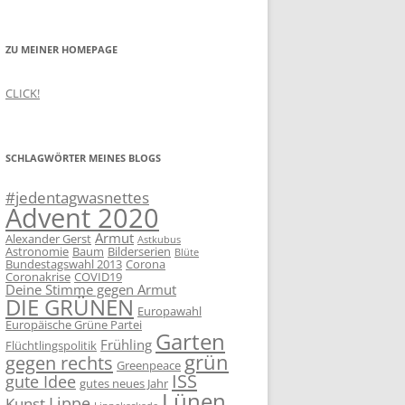
ZU MEINER HOMEPAGE
CLICK!
SCHLAGWÖRTER MEINES BLOGS
#jedentagwasnettes
Advent 2020
Armut
Alexander Gerst
Astkubus
Astronomie
Baum
Bilderserien
Blüte
Bundestagswahl 2013
Corona
Coronakrise
COVID19
Deine Stimme gegen Armut
DIE GRÜNEN
Europawahl
Europäische Grüne Partei
Garten
Frühling
Flüchtlingspolitik
grün
gegen rechts
Greenpeace
ISS
gute Idee
gutes neues Jahr
Lünen
Lippe
Kunst