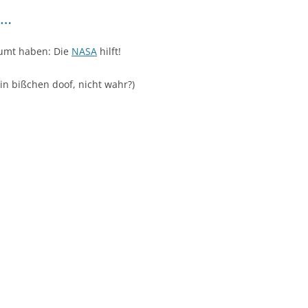
n…
räumt haben: Die
NASA
hilft!
in bißchen doof, nicht wahr?)