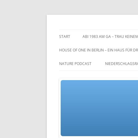
Zum
Inhalt
springen
TGs blog
START
ABI 1983 AM GA – TRAU KEINEM
HOUSE OF ONE IN BERLIN – EIN HAUS FÜR DR
NATURE PODCAST
NIEDERSCHLAGSR