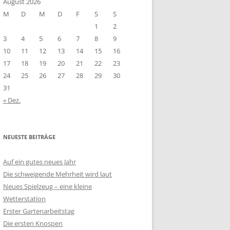
August 2026
M
D
M
D
F
S
S
1
2
3
4
5
6
7
8
9
10
11
12
13
14
15
16
17
18
19
20
21
22
23
24
25
26
27
28
29
30
31
« Dez.
NEUESTE BEITRÄGE
Auf ein gutes neues Jahr
Die schweigende Mehrheit wird laut
Neues Spielzeug – eine kleine
Wetterstation
Erster Gartenarbeitstag
Die ersten Knospen