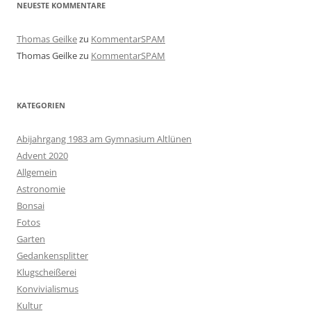
NEUESTE KOMMENTARE
Thomas Geilke
zu
KommentarSPAM
Thomas Geilke
zu
KommentarSPAM
KATEGORIEN
Abijahrgang 1983 am Gymnasium Altlünen
Advent 2020
Allgemein
Astronomie
Bonsai
Fotos
Garten
Gedankensplitter
Klugscheißerei
Konvivialismus
Kultur