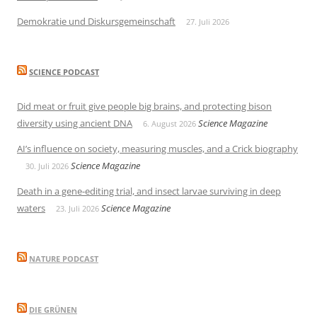
Demokratie und Diskursgemeinschaft
27. Juli 2026
SCIENCE PODCAST
Did meat or fruit give people big brains, and protecting bison
diversity using ancient DNA
Science Magazine
6. August 2026
AI’s influence on society, measuring muscles, and a Crick biography
Science Magazine
30. Juli 2026
Death in a gene-editing trial, and insect larvae surviving in deep
waters
Science Magazine
23. Juli 2026
NATURE PODCAST
DIE GRÜNEN