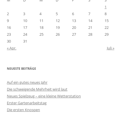
M
D
M
D
F
S
S
1
2
3
4
5
6
7
8
9
10
11
12
13
14
15
16
17
18
19
20
21
22
23
24
25
26
27
28
29
30
31
« Apr.
Juli »
NEUESTE BEITRÄGE
Auf ein gutes neues Jahr
Die schweigende Mehrheit wird laut
Neues Spielzeug – eine kleine Wetterstation
Erster Gartenarbeitstag
Die ersten Knospen