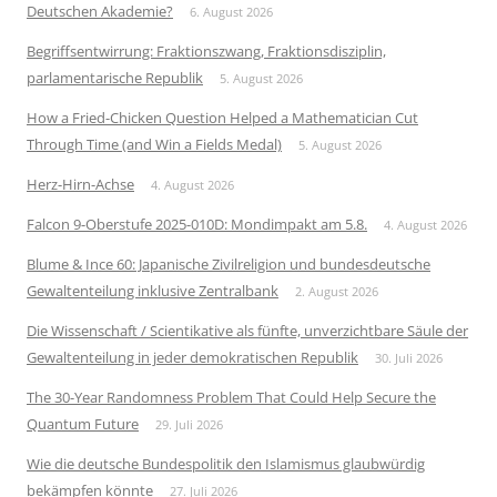
Deutschen Akademie?
6. August 2026
Begriffsentwirrung: Fraktionszwang, Fraktionsdisziplin,
parlamentarische Republik
5. August 2026
How a Fried-Chicken Question Helped a Mathematician Cut
Through Time (and Win a Fields Medal)
5. August 2026
Herz-Hirn-Achse
4. August 2026
Falcon 9-Oberstufe 2025-010D: Mondimpakt am 5.8.
4. August 2026
Blume & Ince 60: Japanische Zivilreligion und bundesdeutsche
Gewaltenteilung inklusive Zentralbank
2. August 2026
Die Wissenschaft / Scientikative als fünfte, unverzichtbare Säule der
Gewaltenteilung in jeder demokratischen Republik
30. Juli 2026
The 30-Year Randomness Problem That Could Help Secure the
Quantum Future
29. Juli 2026
Wie die deutsche Bundespolitik den Islamismus glaubwürdig
bekämpfen könnte
27. Juli 2026