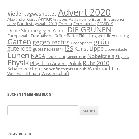
Advent 2020
#jedentagwasnettes
Armut
Alexander Gerst
Astronomie
Baum
Bilderserien
Astkubus
Bundestagswahl 2013
Corona
Coronakrise
COVID19
Blüte
DIE GRÜNEN
Deine Stimme gegen Armut
Frühling
Europawahl
Europäische Grüne Partei
Flüchtlingspolitik
Garten
grün
gegen rechts
Greenpeace
ISS
gute Idee
Lippe
Kunst
gutes neues Jahr
Lippekaskade
Lünen
NASA
Nobelpreis
neues Jahr
Physics
Niederrhein
Physik
Ruhr 2010
Physik im Advent
Politik
Weihnachten
Schachtzeichen
Sonnenfinsternis
Urlaub
Wissenschaft
Weihnachtsbaum
SUCHEN IN MEINEM BLOG
Suchen
nach:
REGISTRIEREN