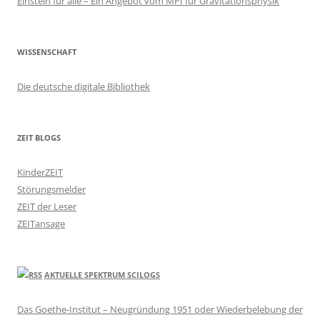
Einstein für alle – Ein Angebot vom MPI für Gravitationsphysik
WISSENSCHAFT
Die deutsche digitale Bibliothek
ZEIT BLOGS
KinderZEIT
Störungsmelder
ZEIT der Leser
ZEITansage
AKTUELLE SPEKTRUM SCILOGS
Das Goethe-Institut – Neugründung 1951 oder Wiederbelebung der