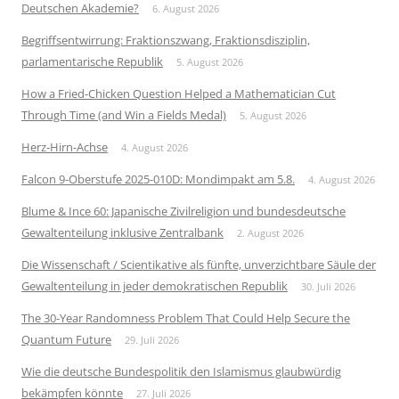
Deutschen Akademie?
6. August 2026
Begriffsentwirrung: Fraktionszwang, Fraktionsdisziplin,
parlamentarische Republik
5. August 2026
How a Fried-Chicken Question Helped a Mathematician Cut
Through Time (and Win a Fields Medal)
5. August 2026
Herz-Hirn-Achse
4. August 2026
Falcon 9-Oberstufe 2025-010D: Mondimpakt am 5.8.
4. August 2026
Blume & Ince 60: Japanische Zivilreligion und bundesdeutsche
Gewaltenteilung inklusive Zentralbank
2. August 2026
Die Wissenschaft / Scientikative als fünfte, unverzichtbare Säule der
Gewaltenteilung in jeder demokratischen Republik
30. Juli 2026
The 30-Year Randomness Problem That Could Help Secure the
Quantum Future
29. Juli 2026
Wie die deutsche Bundespolitik den Islamismus glaubwürdig
bekämpfen könnte
27. Juli 2026