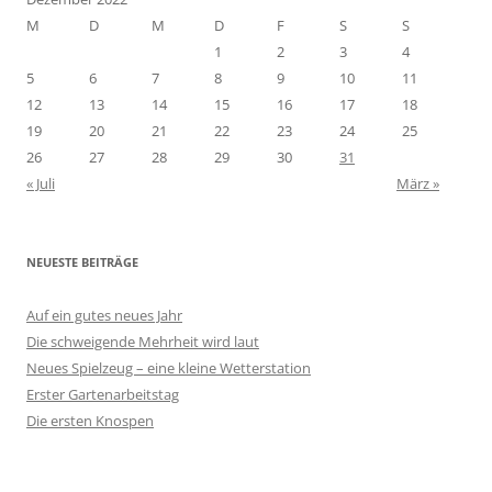
M
D
M
D
F
S
S
1
2
3
4
5
6
7
8
9
10
11
12
13
14
15
16
17
18
19
20
21
22
23
24
25
26
27
28
29
30
31
« Juli
März »
NEUESTE BEITRÄGE
Auf ein gutes neues Jahr
Die schweigende Mehrheit wird laut
Neues Spielzeug – eine kleine Wetterstation
Erster Gartenarbeitstag
Die ersten Knospen