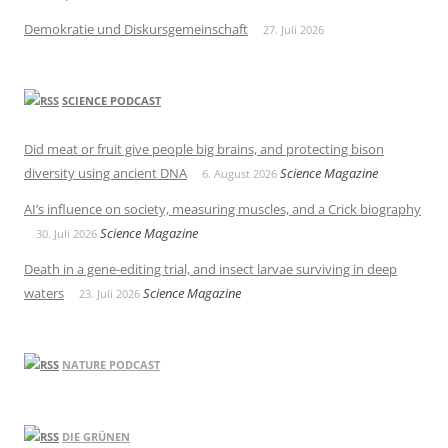
Demokratie und Diskursgemeinschaft
27. Juli 2026
SCIENCE PODCAST
Did meat or fruit give people big brains, and protecting bison
diversity using ancient DNA
Science Magazine
6. August 2026
AI’s influence on society, measuring muscles, and a Crick biography
Science Magazine
30. Juli 2026
Death in a gene-editing trial, and insect larvae surviving in deep
waters
Science Magazine
23. Juli 2026
NATURE PODCAST
DIE GRÜNEN