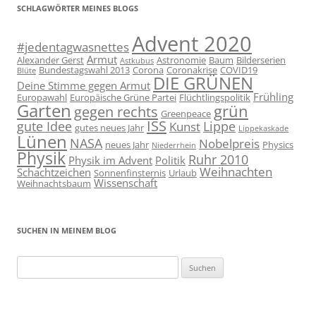
SCHLAGWÖRTER MEINES BLOGS
Advent 2020
#jedentagwasnettes
Armut
Alexander Gerst
Astronomie
Baum
Bilderserien
Astkubus
Bundestagswahl 2013
Corona
Coronakrise
COVID19
Blüte
DIE GRÜNEN
Deine Stimme gegen Armut
Frühling
Europawahl
Europäische Grüne Partei
Flüchtlingspolitik
Garten
grün
gegen rechts
Greenpeace
ISS
gute Idee
Lippe
Kunst
gutes neues Jahr
Lippekaskade
Lünen
NASA
Nobelpreis
neues Jahr
Physics
Niederrhein
Physik
Ruhr 2010
Physik im Advent
Politik
Weihnachten
Schachtzeichen
Sonnenfinsternis
Urlaub
Wissenschaft
Weihnachtsbaum
SUCHEN IN MEINEM BLOG
Suchen
nach: