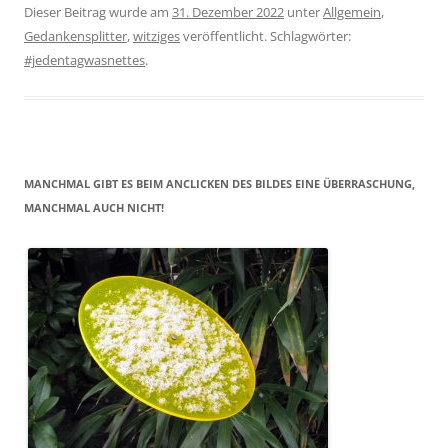
Dieser Beitrag wurde am
31. Dezember 2022
unter
Allgemein
,
Gedankensplitter
,
witziges
veröffentlicht. Schlagwörter:
#jedentagwasnettes
.
MANCHMAL GIBT ES BEIM ANCLICKEN DES BILDES EINE ÜBERRASCHUNG,
MANCHMAL AUCH NICHT!