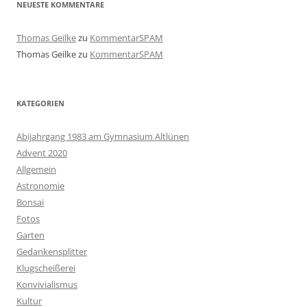
NEUESTE KOMMENTARE
Thomas Geilke
zu
KommentarSPAM
Thomas Geilke
zu
KommentarSPAM
KATEGORIEN
Abijahrgang 1983 am Gymnasium Altlünen
Advent 2020
Allgemein
Astronomie
Bonsai
Fotos
Garten
Gedankensplitter
Klugscheißerei
Konvivialismus
Kultur