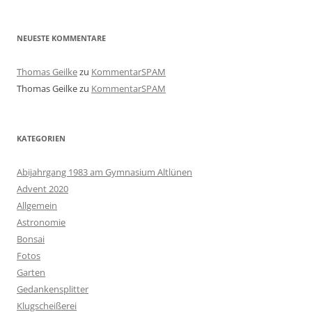
NEUESTE KOMMENTARE
Thomas Geilke
zu
KommentarSPAM
Thomas Geilke
zu
KommentarSPAM
KATEGORIEN
Abijahrgang 1983 am Gymnasium Altlünen
Advent 2020
Allgemein
Astronomie
Bonsai
Fotos
Garten
Gedankensplitter
Klugscheißerei