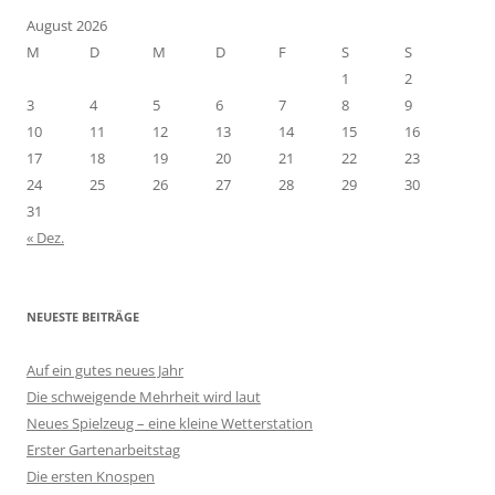
August 2026
M
D
M
D
F
S
S
1
2
3
4
5
6
7
8
9
10
11
12
13
14
15
16
17
18
19
20
21
22
23
24
25
26
27
28
29
30
31
« Dez.
NEUESTE BEITRÄGE
Auf ein gutes neues Jahr
Die schweigende Mehrheit wird laut
Neues Spielzeug – eine kleine Wetterstation
Erster Gartenarbeitstag
Die ersten Knospen