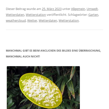
Dieser Beitrag wurde am
25. März 2023
unter
Allgemein
,
Umwelt
,
Wetterdaten
,
Wetterstation
veröffentlicht. Schlagwörter:
Garten
,
weathercloud
,
Wetter
,
Wetterdaten
,
Wetterstation
.
MANCHMAL GIBT ES BEIM ANCLICKEN DES BILDES EINE ÜBERRASCHUNG,
MANCHMAL AUCH NICHT!