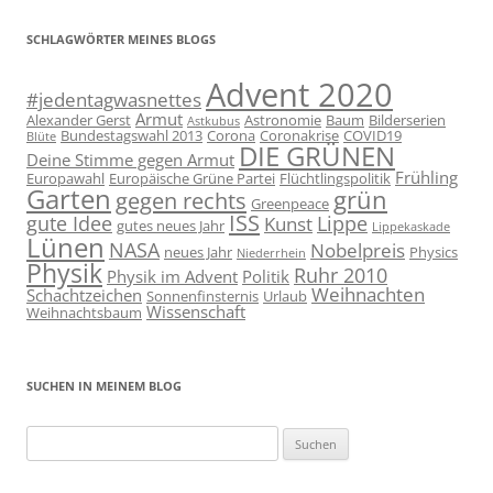
SCHLAGWÖRTER MEINES BLOGS
Advent 2020
#jedentagwasnettes
Armut
Alexander Gerst
Astronomie
Baum
Bilderserien
Astkubus
Bundestagswahl 2013
Corona
Coronakrise
COVID19
Blüte
DIE GRÜNEN
Deine Stimme gegen Armut
Frühling
Europawahl
Europäische Grüne Partei
Flüchtlingspolitik
Garten
grün
gegen rechts
Greenpeace
ISS
gute Idee
Lippe
Kunst
gutes neues Jahr
Lippekaskade
Lünen
NASA
Nobelpreis
neues Jahr
Physics
Niederrhein
Physik
Ruhr 2010
Physik im Advent
Politik
Weihnachten
Schachtzeichen
Sonnenfinsternis
Urlaub
Wissenschaft
Weihnachtsbaum
SUCHEN IN MEINEM BLOG
Suchen
nach: