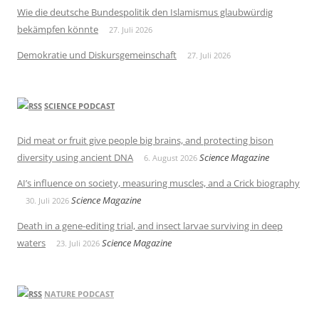
Wie die deutsche Bundespolitik den Islamismus glaubwürdig
bekämpfen könnte
27. Juli 2026
Demokratie und Diskursgemeinschaft
27. Juli 2026
SCIENCE PODCAST
Did meat or fruit give people big brains, and protecting bison
diversity using ancient DNA
Science Magazine
6. August 2026
AI’s influence on society, measuring muscles, and a Crick biography
Science Magazine
30. Juli 2026
Death in a gene-editing trial, and insect larvae surviving in deep
waters
Science Magazine
23. Juli 2026
NATURE PODCAST