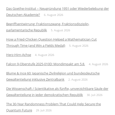
Das Goethe-Institut – Neugründung 1951 oder Wiederbelebung der
Deutschen Akademie?
6. August 2026
Begriffsentwirrung: Fraktionszwang, Fraktionsdisziplin,
parlamentarische Republik
5. August 2026
How a Fried-Chicken Question Helped a Mathematician Cut
Through Time (and Win a Fields Medal)
5. August 2026
Herz-Hirn-Achse
4. August 2026
Falcon 9-Oberstufe 2025-010D: Mondimpakt am 5.8.
4. August 2026
Blume & Ince 60: Japanische Zivilreligion und bundesdeutsche
Gewaltenteilung inklusive Zentralbank
2. August 2026
Die Wissenschaft / Scientikative als fünfte, unverzichtbare Säule der
Gewaltenteilung in jeder demokratischen Republik
30. Juli 2026
The 30-Year Randomness Problem That Could Help Secure the
Quantum Future
29. Juli 2026