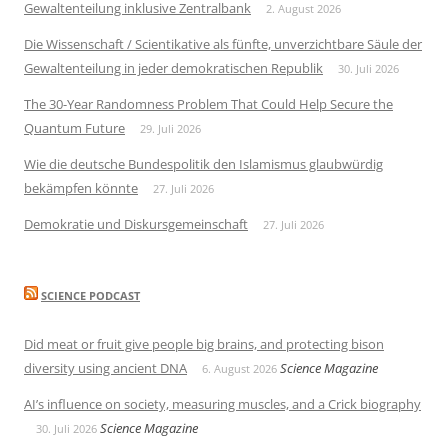
Gewaltenteilung inklusive Zentralbank
2. August 2026
Die Wissenschaft / Scientikative als fünfte, unverzichtbare Säule der
Gewaltenteilung in jeder demokratischen Republik
30. Juli 2026
The 30-Year Randomness Problem That Could Help Secure the
Quantum Future
29. Juli 2026
Wie die deutsche Bundespolitik den Islamismus glaubwürdig
bekämpfen könnte
27. Juli 2026
Demokratie und Diskursgemeinschaft
27. Juli 2026
SCIENCE PODCAST
Did meat or fruit give people big brains, and protecting bison
diversity using ancient DNA
Science Magazine
6. August 2026
AI’s influence on society, measuring muscles, and a Crick biography
Science Magazine
30. Juli 2026