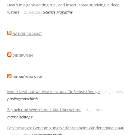
Death in a gene-editing trial, and insect larvae surviving in deep
waters
Science Magazine
23. Juli 2026
NATURE PODCAST
DIE GRÜNEN
DIE GRÜNEN NRW
Mona Neubaur will Mutterschutz für Selbstständige
21. Juli 2026
paulinegottschlich
Zeybek und Wenzel zur HKM-Übernahme
9. Juli 2026
martinlechtape
Beschleunigte Genehmigungsverfahren beim Windenergieausbau