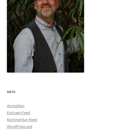
META
Anmelden
Eintrags-Feed
Kommentar-Feed
WordPress.org