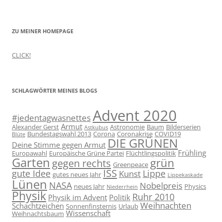
ZU MEINER HOMEPAGE
CLICK!
SCHLAGWÖRTER MEINES BLOGS
Advent 2020
#jedentagwasnettes
Armut
Alexander Gerst
Astronomie
Baum
Bilderserien
Astkubus
Bundestagswahl 2013
Corona
Coronakrise
COVID19
Blüte
DIE GRÜNEN
Deine Stimme gegen Armut
Frühling
Europawahl
Europäische Grüne Partei
Flüchtlingspolitik
Garten
grün
gegen rechts
Greenpeace
ISS
gute Idee
Lippe
Kunst
gutes neues Jahr
Lippekaskade
Lünen
NASA
Nobelpreis
neues Jahr
Physics
Niederrhein
Physik
Ruhr 2010
Physik im Advent
Politik
Weihnachten
Schachtzeichen
Sonnenfinsternis
Urlaub
Wissenschaft
Weihnachtsbaum