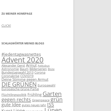
ZU MEINER HOMEPAGE
CLICK!
SCHLAGWÖRTER MEINES BLOGS
#jedentagwasnettes
Advent 2020
Armut
Alexander Gerst
Astkubus
Astronomie
Baum
Bilderserien
Blüte
Bundestagswahl 2013
Corona
Coronakrise
COVID19
Deine Stimme gegen Armut
DIE GRÜNEN
Europawahl
Europäische Grüne Partei
Garten
Frühling
Flüchtlingspolitik
grün
gegen rechts
Greenpeace
ISS
gute Idee
gutes neues Jahr
Lünen
Lippe
Kunst