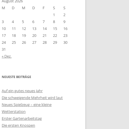
August 2026
M
D
M
D
F
S
S
1
2
3
4
5
6
7
8
9
10
11
12
13
14
15
16
17
18
19
20
21
22
23
24
25
26
27
28
29
30
31
« Dez.
NEUESTE BEITRÄGE
Auf ein gutes neues Jahr
Die schweigende Mehrheit wird laut
Neues Spielzeug – eine kleine
Wetterstation
Erster Gartenarbeitstag
Die ersten Knospen