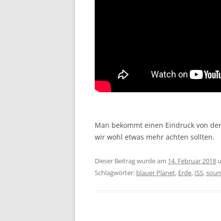
Man bekommt einen Eindruck von der 
wir wohl etwas mehr achten sollten.
Dieser Beitrag wurde am
14. Februar 2018
u
Schlagwörter:
blauer Planet
,
Erde
,
ISS
,
sound