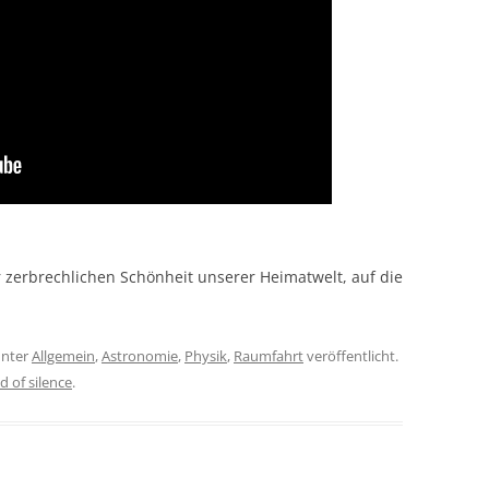
zerbrechlichen Schönheit unserer Heimatwelt, auf die
nter
Allgemein
,
Astronomie
,
Physik
,
Raumfahrt
veröffentlicht.
 of silence
.