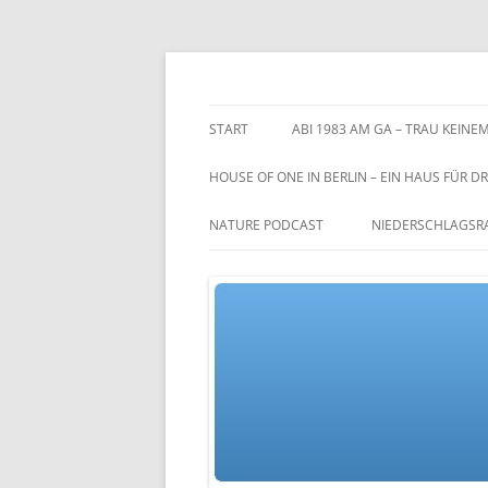
Zum
Inhalt
springen
TGs blog
START
ABI 1983 AM GA – TRAU KEINEM
HOUSE OF ONE IN BERLIN – EIN HAUS FÜR DR
NATURE PODCAST
NIEDERSCHLAGSR