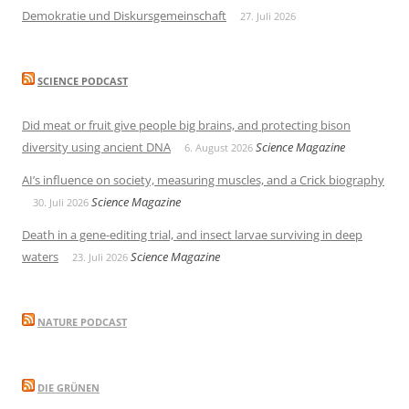
Demokratie und Diskursgemeinschaft
27. Juli 2026
SCIENCE PODCAST
Did meat or fruit give people big brains, and protecting bison
diversity using ancient DNA
Science Magazine
6. August 2026
AI’s influence on society, measuring muscles, and a Crick biography
Science Magazine
30. Juli 2026
Death in a gene-editing trial, and insect larvae surviving in deep
waters
Science Magazine
23. Juli 2026
NATURE PODCAST
DIE GRÜNEN