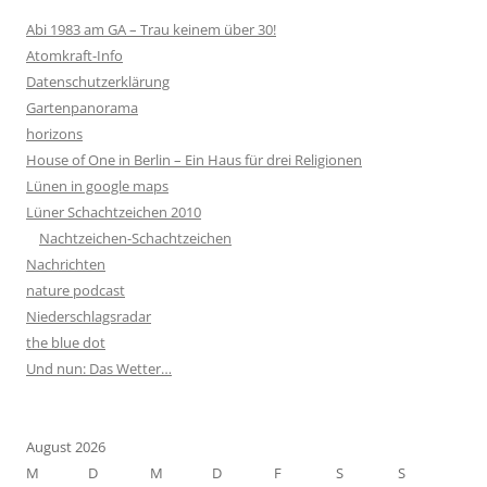
Abi 1983 am GA – Trau keinem über 30!
Atomkraft-Info
Datenschutzerklärung
Gartenpanorama
horizons
House of One in Berlin – Ein Haus für drei Religionen
Lünen in google maps
Lüner Schachtzeichen 2010
Nachtzeichen-Schachtzeichen
Nachrichten
nature podcast
Niederschlagsradar
the blue dot
Und nun: Das Wetter…
August 2026
M
D
M
D
F
S
S