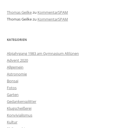
Thomas Geilke
zu
KommentarSPAM
Thomas Geilke
zu
KommentarSPAM
KATEGORIEN
Abijahrgang 1983 am Gymnasium Altlünen
Advent 2020
Allgemein
Astronomie
Bonsai
Fotos
Garten
Gedankensplitter
Klugscheißerei
Konvivialismus
Kultur