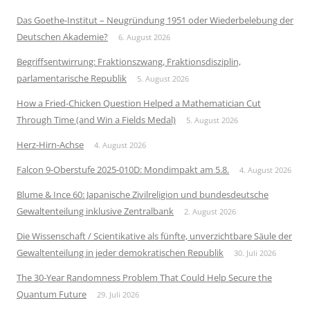
Das Goethe-Institut – Neugründung 1951 oder Wiederbelebung der
Deutschen Akademie?
6. August 2026
Begriffsentwirrung: Fraktionszwang, Fraktionsdisziplin,
parlamentarische Republik
5. August 2026
How a Fried-Chicken Question Helped a Mathematician Cut
Through Time (and Win a Fields Medal)
5. August 2026
Herz-Hirn-Achse
4. August 2026
Falcon 9-Oberstufe 2025-010D: Mondimpakt am 5.8.
4. August 2026
Blume & Ince 60: Japanische Zivilreligion und bundesdeutsche
Gewaltenteilung inklusive Zentralbank
2. August 2026
Die Wissenschaft / Scientikative als fünfte, unverzichtbare Säule der
Gewaltenteilung in jeder demokratischen Republik
30. Juli 2026
The 30-Year Randomness Problem That Could Help Secure the
Quantum Future
29. Juli 2026