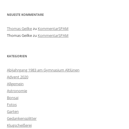
NEUESTE KOMMENTARE
Thomas Geilke
zu
KommentarSPAM
Thomas Geilke
zu
KommentarSPAM
KATEGORIEN
Abijahrgang 1983 am Gymnasium Altlünen
Advent 2020
Allgemein
Astronomie
Bonsai
Fotos
Garten
Gedankensplitter
Klugscheißerei