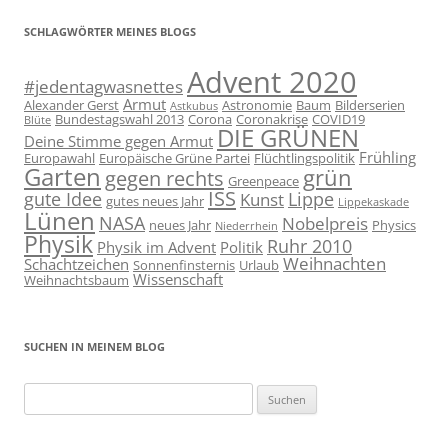
SCHLAGWÖRTER MEINES BLOGS
Advent 2020
#jedentagwasnettes
Armut
Alexander Gerst
Astronomie
Baum
Bilderserien
Astkubus
Bundestagswahl 2013
Corona
Coronakrise
COVID19
Blüte
DIE GRÜNEN
Deine Stimme gegen Armut
Frühling
Europawahl
Europäische Grüne Partei
Flüchtlingspolitik
Garten
grün
gegen rechts
Greenpeace
ISS
gute Idee
Lippe
Kunst
gutes neues Jahr
Lippekaskade
Lünen
NASA
Nobelpreis
neues Jahr
Physics
Niederrhein
Physik
Ruhr 2010
Physik im Advent
Politik
Weihnachten
Schachtzeichen
Sonnenfinsternis
Urlaub
Wissenschaft
Weihnachtsbaum
SUCHEN IN MEINEM BLOG
Suchen
nach: