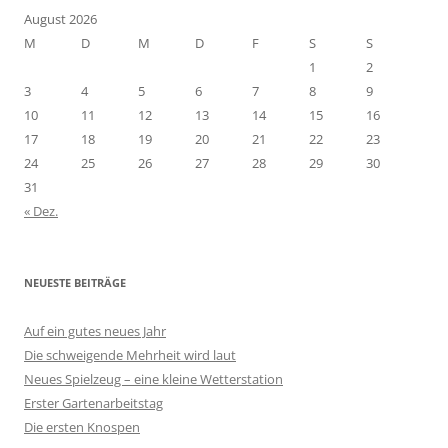
August 2026
M
D
M
D
F
S
S
1
2
3
4
5
6
7
8
9
10
11
12
13
14
15
16
17
18
19
20
21
22
23
24
25
26
27
28
29
30
31
« Dez.
NEUESTE BEITRÄGE
Auf ein gutes neues Jahr
Die schweigende Mehrheit wird laut
Neues Spielzeug – eine kleine Wetterstation
Erster Gartenarbeitstag
Die ersten Knospen