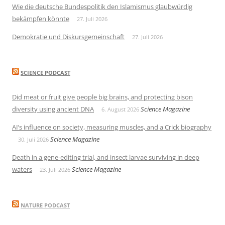
Wie die deutsche Bundespolitik den Islamismus glaubwürdig
bekämpfen könnte
27. Juli 2026
Demokratie und Diskursgemeinschaft
27. Juli 2026
SCIENCE PODCAST
Did meat or fruit give people big brains, and protecting bison
diversity using ancient DNA
Science Magazine
6. August 2026
AI’s influence on society, measuring muscles, and a Crick biography
Science Magazine
30. Juli 2026
Death in a gene-editing trial, and insect larvae surviving in deep
waters
Science Magazine
23. Juli 2026
NATURE PODCAST