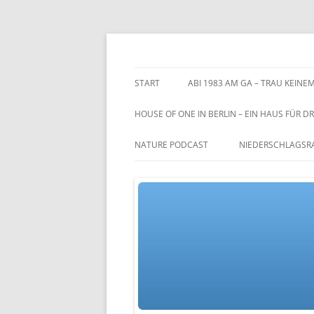
Zum
Inhalt
springen
TGs blog
START
ABI 1983 AM GA – TRAU KEINEM
HOUSE OF ONE IN BERLIN – EIN HAUS FÜR DR
NATURE PODCAST
NIEDERSCHLAGSR