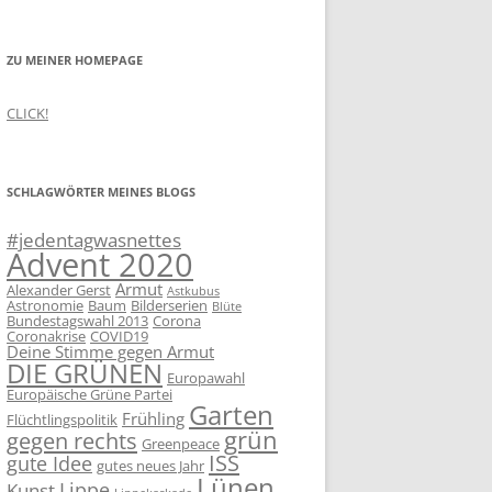
ZU MEINER HOMEPAGE
CLICK!
SCHLAGWÖRTER MEINES BLOGS
#jedentagwasnettes
Advent 2020
Armut
Alexander Gerst
Astkubus
Astronomie
Baum
Bilderserien
Blüte
Bundestagswahl 2013
Corona
Coronakrise
COVID19
Deine Stimme gegen Armut
DIE GRÜNEN
Europawahl
Europäische Grüne Partei
Garten
Frühling
Flüchtlingspolitik
grün
gegen rechts
Greenpeace
ISS
gute Idee
gutes neues Jahr
Lünen
Lippe
Kunst