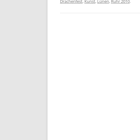
Drachenfest
,
Kunst
,
Lünen
,
Ruhr 2010
.