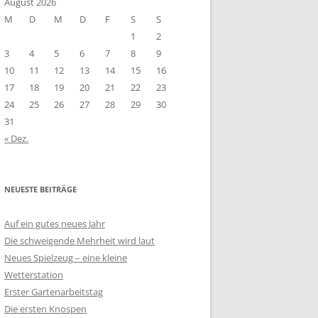
August 2026
M
D
M
D
F
S
S
1
2
3
4
5
6
7
8
9
10
11
12
13
14
15
16
17
18
19
20
21
22
23
24
25
26
27
28
29
30
31
« Dez.
NEUESTE BEITRÄGE
Auf ein gutes neues Jahr
Die schweigende Mehrheit wird laut
Neues Spielzeug – eine kleine
Wetterstation
Erster Gartenarbeitstag
Die ersten Knospen