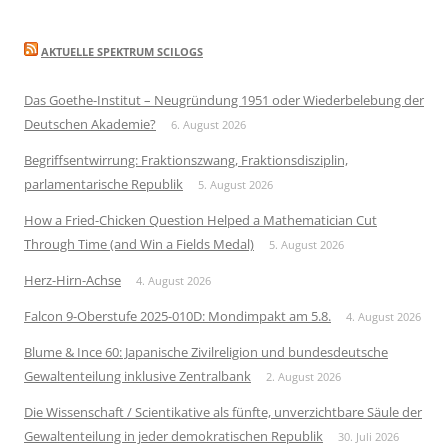
AKTUELLE SPEKTRUM SCILOGS
Das Goethe-Institut – Neugründung 1951 oder Wiederbelebung der
Deutschen Akademie?
6. August 2026
Begriffsentwirrung: Fraktionszwang, Fraktionsdisziplin,
parlamentarische Republik
5. August 2026
How a Fried-Chicken Question Helped a Mathematician Cut
Through Time (and Win a Fields Medal)
5. August 2026
Herz-Hirn-Achse
4. August 2026
Falcon 9-Oberstufe 2025-010D: Mondimpakt am 5.8.
4. August 2026
Blume & Ince 60: Japanische Zivilreligion und bundesdeutsche
Gewaltenteilung inklusive Zentralbank
2. August 2026
Die Wissenschaft / Scientikative als fünfte, unverzichtbare Säule der
Gewaltenteilung in jeder demokratischen Republik
30. Juli 2026