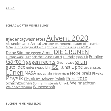
CLICK!
SCHLAGWÖRTER MEINES BLOGS
Advent 2020
#jedentagwasnettes
Armut
Alexander Gerst
Astronomie
Baum
Bilderserien
Astkubus
Bundestagswahl 2013
Corona
Coronakrise
COVID19
Blüte
DIE GRÜNEN
Deine Stimme gegen Armut
Frühling
Europawahl
Europäische Grüne Partei
Flüchtlingspolitik
Garten
grün
gegen rechts
Greenpeace
ISS
gute Idee
Lippe
Kunst
gutes neues Jahr
Lippekaskade
Lünen
NASA
Nobelpreis
neues Jahr
Physics
Niederrhein
Physik
Ruhr 2010
Physik im Advent
Politik
Weihnachten
Schachtzeichen
Sonnenfinsternis
Urlaub
Wissenschaft
Weihnachtsbaum
SUCHEN IN MEINEM BLOG