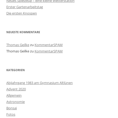
Neues Spielzeug – eine kleine Wetterstation
Erster Gartenarbeitstag
Die ersten Knospen
NEUESTE KOMMENTARE
Thomas Geilke
zu
KommentarSPAM
Thomas Geilke
zu
KommentarSPAM
KATEGORIEN
Abijahrgang 1983 am Gymnasium Altlünen
Advent 2020
Allgemein
Astronomie
Bonsai
Fotos