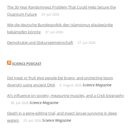
The 30-Year Randomness Problem That Could Help Secure the
Quantum Future
29. Juli 2026
Wie die deutsche Bundespolitik den Islamismus glaubwürdig
bekämpfen könnte
27. Juli 2026
Demokratie und Diskursgemeinschaft
27. Juli 2026
SCIENCE PODCAST
Did meat or fruit give people big brains, and protecting bison
diversity using ancient DNA
Science Magazine
6. August 2026
AI’s influence on society, measuring muscles, and a Crick biography
Science Magazine
30. Juli 2026
Death in a gene-editing trial, and insect larvae surviving in deep
waters
Science Magazine
23. Juli 2026