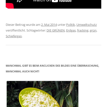
Dieser Beitrag wurde am
2. Mai 2014
unter
Politik
,
Umweltschutz
veröffentlicht. Schlagwörter:
DIE GRÜNEN
,
Erdgas
,
fracking
,
grün
,
Schiefergas
.
MANCHMAL GIBT ES BEIM ANCLICKEN DES BILDES EINE ÜBERRASCHUNG,
MANCHMAL AUCH NICHT!