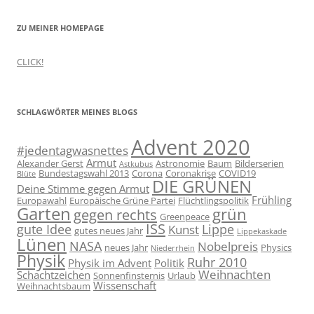
ZU MEINER HOMEPAGE
CLICK!
SCHLAGWÖRTER MEINES BLOGS
Advent 2020
#jedentagwasnettes
Armut
Alexander Gerst
Astronomie
Baum
Bilderserien
Astkubus
Bundestagswahl 2013
Corona
Coronakrise
COVID19
Blüte
DIE GRÜNEN
Deine Stimme gegen Armut
Frühling
Europawahl
Europäische Grüne Partei
Flüchtlingspolitik
Garten
grün
gegen rechts
Greenpeace
ISS
gute Idee
Lippe
Kunst
gutes neues Jahr
Lippekaskade
Lünen
NASA
Nobelpreis
neues Jahr
Physics
Niederrhein
Physik
Ruhr 2010
Physik im Advent
Politik
Weihnachten
Schachtzeichen
Sonnenfinsternis
Urlaub
Wissenschaft
Weihnachtsbaum