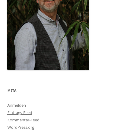
META
Anmelden
Eintrags-Feed
Kommentar-Feed
WordPress.org