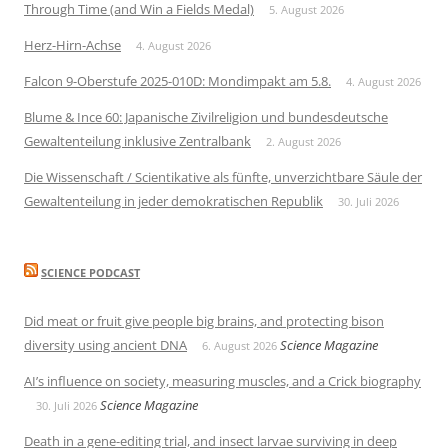
Through Time (and Win a Fields Medal)
5. August 2026
Herz-Hirn-Achse
4. August 2026
Falcon 9-Oberstufe 2025-010D: Mondimpakt am 5.8.
4. August 2026
Blume & Ince 60: Japanische Zivilreligion und bundesdeutsche
Gewaltenteilung inklusive Zentralbank
2. August 2026
Die Wissenschaft / Scientikative als fünfte, unverzichtbare Säule der
Gewaltenteilung in jeder demokratischen Republik
30. Juli 2026
SCIENCE PODCAST
Did meat or fruit give people big brains, and protecting bison
diversity using ancient DNA
Science Magazine
6. August 2026
AI’s influence on society, measuring muscles, and a Crick biography
Science Magazine
30. Juli 2026
Death in a gene-editing trial, and insect larvae surviving in deep