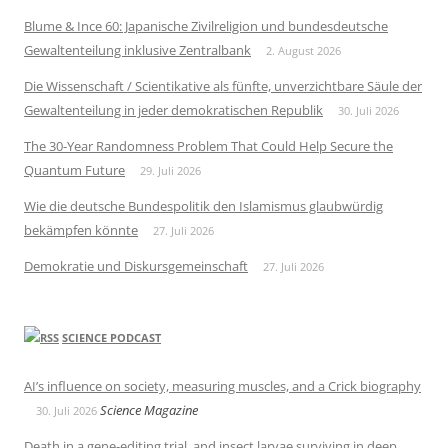
Blume & Ince 60: Japanische Zivilreligion und bundesdeutsche
Gewaltenteilung inklusive Zentralbank
2. August 2026
Die Wissenschaft / Scientikative als fünfte, unverzichtbare Säule der
Gewaltenteilung in jeder demokratischen Republik
30. Juli 2026
The 30-Year Randomness Problem That Could Help Secure the
Quantum Future
29. Juli 2026
Wie die deutsche Bundespolitik den Islamismus glaubwürdig
bekämpfen könnte
27. Juli 2026
Demokratie und Diskursgemeinschaft
27. Juli 2026
SCIENCE PODCAST
AI’s influence on society, measuring muscles, and a Crick biography
Science Magazine
30. Juli 2026
Death in a gene-editing trial, and insect larvae surviving in deep