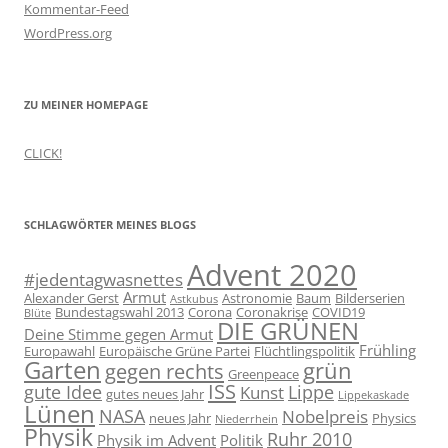
Kommentar-Feed
WordPress.org
ZU MEINER HOMEPAGE
CLICK!
SCHLAGWÖRTER MEINES BLOGS
Advent 2020
#jedentagwasnettes
Armut
Alexander Gerst
Astronomie
Baum
Bilderserien
Astkubus
Bundestagswahl 2013
Corona
Coronakrise
COVID19
Blüte
DIE GRÜNEN
Deine Stimme gegen Armut
Frühling
Europawahl
Europäische Grüne Partei
Flüchtlingspolitik
Garten
grün
gegen rechts
Greenpeace
ISS
gute Idee
Lippe
Kunst
gutes neues Jahr
Lippekaskade
Lünen
NASA
Nobelpreis
neues Jahr
Physics
Niederrhein
Physik
Ruhr 2010
Physik im Advent
Politik