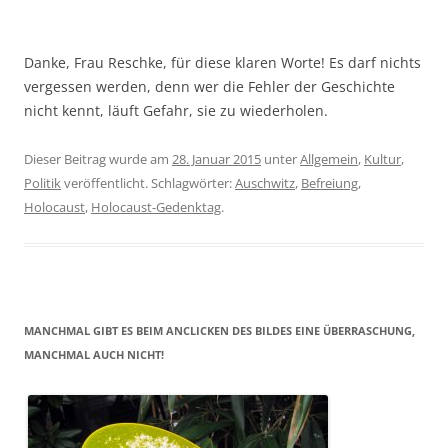
Danke, Frau Reschke, für diese klaren Worte! Es darf nichts
vergessen werden, denn wer die Fehler der Geschichte
nicht kennt, läuft Gefahr, sie zu wiederholen.
Dieser Beitrag wurde am
28. Januar 2015
unter
Allgemein
,
Kultur
,
Politik
veröffentlicht. Schlagwörter:
Auschwitz
,
Befreiung
,
Holocaust
,
Holocaust-Gedenktag
.
MANCHMAL GIBT ES BEIM ANCLICKEN DES BILDES EINE ÜBERRASCHUNG,
MANCHMAL AUCH NICHT!