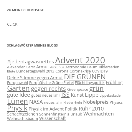
ZU MEINER HOMEPAGE
CLICK!
SCHLAGWÖRTER MEINES BLOGS
Advent 2020
#jedentagwasnettes
Armut
Alexander Gerst
Astronomie
Baum
Bilderserien
Astkubus
Bundestagswahl 2013
Corona
Coronakrise
COVID19
Blüte
DIE GRÜNEN
Deine Stimme gegen Armut
Frühling
Europawahl
Europäische Grüne Partei
Flüchtlingspolitik
Garten
grün
gegen rechts
Greenpeace
ISS
gute Idee
Lippe
Kunst
gutes neues Jahr
Lippekaskade
Lünen
NASA
Nobelpreis
neues Jahr
Physics
Niederrhein
Physik
Ruhr 2010
Physik im Advent
Politik
Weihnachten
Schachtzeichen
Sonnenfinsternis
Urlaub
Wissenschaft
Weihnachtsbaum