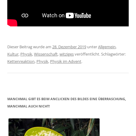
Dieser Beitrag wurde am
28. Dezember 2019
unter
Allgemein
,
Kultur
,
Physik
,
Wissenschaft
,
witziges
veröffentlicht. Schlagwörter:
Kettenreaktion
,
Physik
,
Physik im Advent
.
MANCHMAL GIBT ES BEIM ANCLICKEN DES BILDES EINE ÜBERRASCHUNG,
MANCHMAL AUCH NICHT!