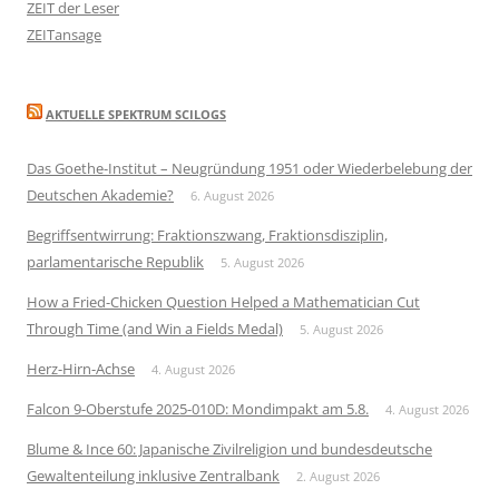
ZEIT der Leser
ZEITansage
AKTUELLE SPEKTRUM SCILOGS
Das Goethe-Institut – Neugründung 1951 oder Wiederbelebung der
Deutschen Akademie?
6. August 2026
Begriffsentwirrung: Fraktionszwang, Fraktionsdisziplin,
parlamentarische Republik
5. August 2026
How a Fried-Chicken Question Helped a Mathematician Cut
Through Time (and Win a Fields Medal)
5. August 2026
Herz-Hirn-Achse
4. August 2026
Falcon 9-Oberstufe 2025-010D: Mondimpakt am 5.8.
4. August 2026
Blume & Ince 60: Japanische Zivilreligion und bundesdeutsche
Gewaltenteilung inklusive Zentralbank
2. August 2026