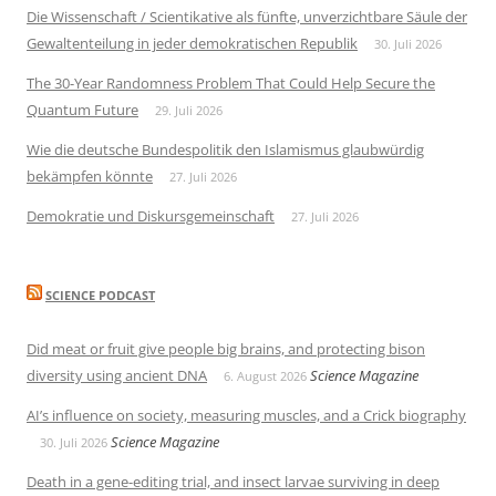
Die Wissenschaft / Scientikative als fünfte, unverzichtbare Säule der
Gewaltenteilung in jeder demokratischen Republik
30. Juli 2026
The 30-Year Randomness Problem That Could Help Secure the
Quantum Future
29. Juli 2026
Wie die deutsche Bundespolitik den Islamismus glaubwürdig
bekämpfen könnte
27. Juli 2026
Demokratie und Diskursgemeinschaft
27. Juli 2026
SCIENCE PODCAST
Did meat or fruit give people big brains, and protecting bison
diversity using ancient DNA
Science Magazine
6. August 2026
AI’s influence on society, measuring muscles, and a Crick biography
Science Magazine
30. Juli 2026
Death in a gene-editing trial, and insect larvae surviving in deep