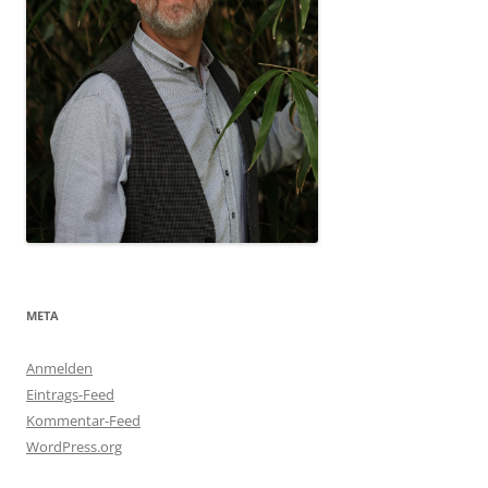
META
Anmelden
Eintrags-Feed
Kommentar-Feed
WordPress.org