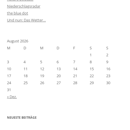
Niederschlagsradar
the blue dot
Und nun: Das Wetter…
August 2026
M
D
M
D
F
S
S
1
2
3
4
5
6
7
8
9
10
11
12
13
14
15
16
17
18
19
20
21
22
23
24
25
26
27
28
29
30
31
« Dez.
NEUESTE BEITRÄGE