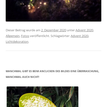
Dieser Beitrag wurde am
2. Dezember 2020
unter
Advent 2020
,
Allgemein
,
Fotos
veröffentlicht. Schlagwörter:
Advent 2020
,
Lichtdekoration
.
MANCHMAL GIBT ES BEIM ANCLICKEN DES BILDES EINE ÜBERRASCHUNG,
MANCHMAL AUCH NICHT!