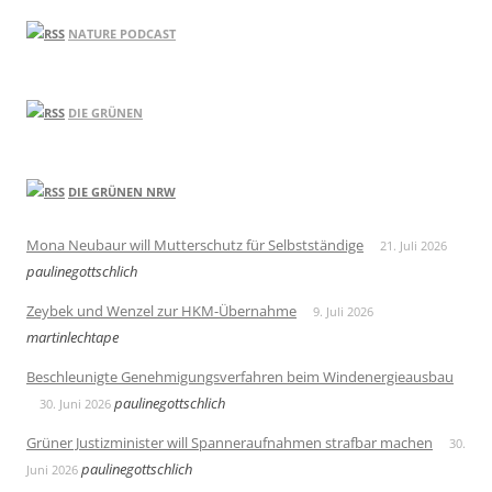
NATURE PODCAST
DIE GRÜNEN
DIE GRÜNEN NRW
Mona Neubaur will Mutterschutz für Selbstständige
21. Juli 2026
paulinegottschlich
Zeybek und Wenzel zur HKM-Übernahme
9. Juli 2026
martinlechtape
Beschleunigte Genehmigungsverfahren beim Windenergieausbau
paulinegottschlich
30. Juni 2026
Grüner Justizminister will Spanneraufnahmen strafbar machen
30.
paulinegottschlich
Juni 2026