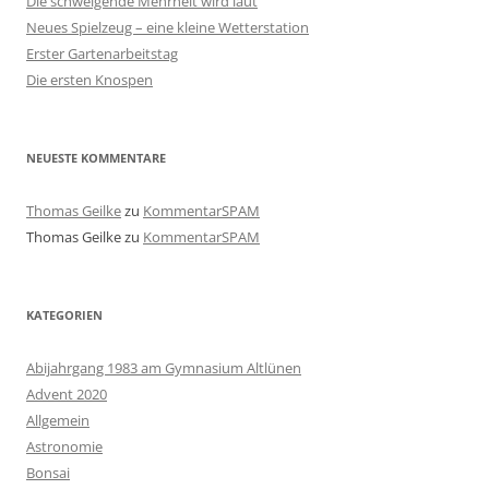
Die schweigende Mehrheit wird laut
Neues Spielzeug – eine kleine Wetterstation
Erster Gartenarbeitstag
Die ersten Knospen
NEUESTE KOMMENTARE
Thomas Geilke
zu
KommentarSPAM
Thomas Geilke
zu
KommentarSPAM
KATEGORIEN
Abijahrgang 1983 am Gymnasium Altlünen
Advent 2020
Allgemein
Astronomie
Bonsai