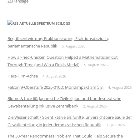
ZEITansage
AKTUELLE SPEKTRUM SCILOGS
Begriffsentwirrung: Fraktionszwang, Fraktionsdisziplin,
parlamentarische Republik
5. August 2026
How a Fried-Chicken Question Helped a Mathematician Cut
Through Time (and Win a Fields Medal)
5. August 2026
Herz-Hirn-Achse
4. August 2026
Falcon 9-Oberstufe 2025-010D: Mondimpakt am 5.8.
4. August 2026
Blume & Ince 60: Japanische Zivilreligion und bundesdeutsche
Gewaltenteilung inklusive Zentralbank
2. August 2026
Die Wissenschaft / Scientikative als fünfte, unverzichtbare Säule der
Gewaltenteilung in jeder demokratischen Republik
30. Juli 2026
The 30-Year Randomness Problem That Could Help Secure the