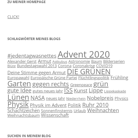
ZU MEINER HOMEPAGE
CLICK!
SCHLAGWÖRTER MEINES BLOGS
Advent 2020
#jedentagwasnettes
Armut
Alexander Gerst
Astronomie
Baum
Bilderserien
Astkubus
Bundestagswahl 2013
Corona
Coronakrise
COVID19
Blüte
DIE GRÜNEN
Deine Stimme gegen Armut
Frühling
Europawahl
Europäische Grüne Partei
Flüchtlingspolitik
Garten
grün
gegen rechts
Greenpeace
ISS
gute Idee
Lippe
Kunst
gutes neues Jahr
Lippekaskade
Lünen
NASA
Nobelpreis
neues Jahr
Physics
Niederrhein
Physik
Ruhr 2010
Physik im Advent
Politik
Weihnachten
Schachtzeichen
Sonnenfinsternis
Urlaub
Wissenschaft
Weihnachtsbaum
SUCHEN IN MEINEM BLOG