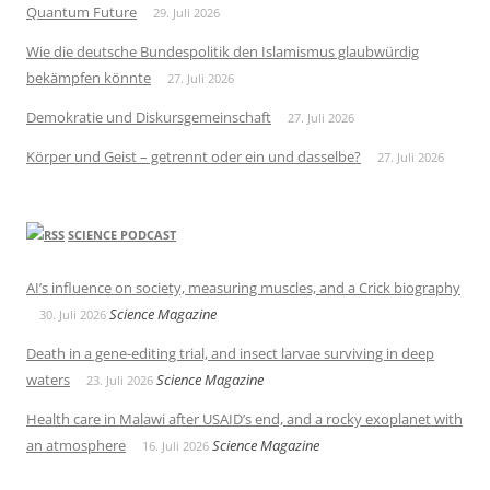
Quantum Future
29. Juli 2026
Wie die deutsche Bundespolitik den Islamismus glaubwürdig
bekämpfen könnte
27. Juli 2026
Demokratie und Diskursgemeinschaft
27. Juli 2026
Körper und Geist – getrennt oder ein und dasselbe?
27. Juli 2026
SCIENCE PODCAST
AI’s influence on society, measuring muscles, and a Crick biography
Science Magazine
30. Juli 2026
Death in a gene-editing trial, and insect larvae surviving in deep
waters
Science Magazine
23. Juli 2026
Health care in Malawi after USAID’s end, and a rocky exoplanet with
an atmosphere
Science Magazine
16. Juli 2026