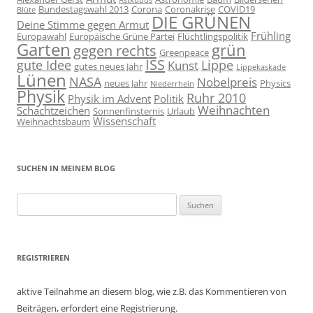
Astkubus
Bundestagswahl 2013
Corona
Coronakrise
COVID19
Blüte
DIE GRÜNEN
Deine Stimme gegen Armut
Frühling
Europawahl
Europäische Grüne Partei
Flüchtlingspolitik
Garten
grün
gegen rechts
Greenpeace
ISS
gute Idee
Lippe
Kunst
gutes neues Jahr
Lippekaskade
Lünen
NASA
Nobelpreis
neues Jahr
Physics
Niederrhein
Physik
Ruhr 2010
Physik im Advent
Politik
Weihnachten
Schachtzeichen
Sonnenfinsternis
Urlaub
Wissenschaft
Weihnachtsbaum
SUCHEN IN MEINEM BLOG
Suchen
nach:
REGISTRIEREN
aktive Teilnahme an diesem blog, wie z.B. das Kommentieren von
Beiträgen, erfordert eine Registrierung.