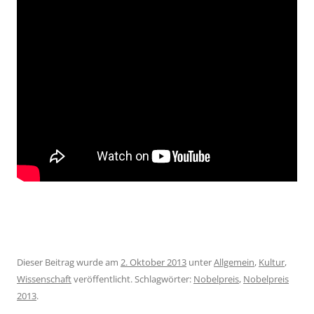
Dieser Beitrag wurde am
2. Oktober 2013
unter
Allgemein
,
Kultur
,
Wissenschaft
veröffentlicht. Schlagwörter:
Nobelpreis
,
Nobelpreis
2013
.