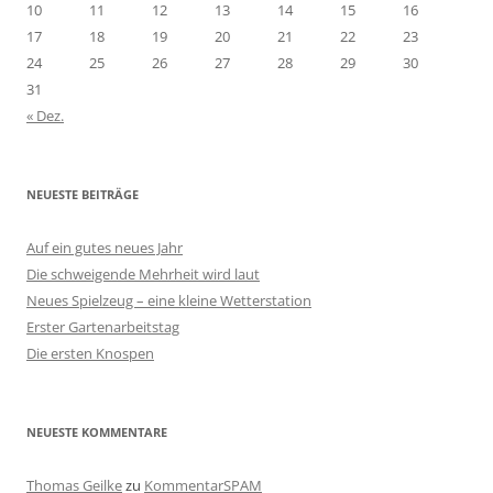
10
11
12
13
14
15
16
17
18
19
20
21
22
23
24
25
26
27
28
29
30
31
« Dez.
NEUESTE BEITRÄGE
Auf ein gutes neues Jahr
Die schweigende Mehrheit wird laut
Neues Spielzeug – eine kleine Wetterstation
Erster Gartenarbeitstag
Die ersten Knospen
NEUESTE KOMMENTARE
Thomas Geilke
zu
KommentarSPAM