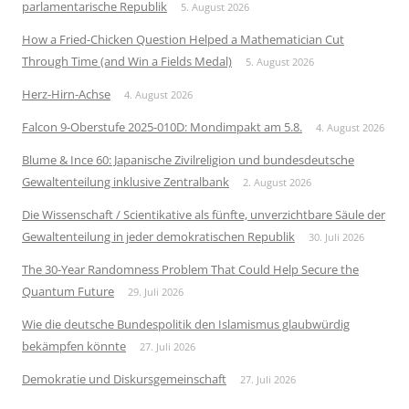
parlamentarische Republik
5. August 2026
How a Fried-Chicken Question Helped a Mathematician Cut
Through Time (and Win a Fields Medal)
5. August 2026
Herz-Hirn-Achse
4. August 2026
Falcon 9-Oberstufe 2025-010D: Mondimpakt am 5.8.
4. August 2026
Blume & Ince 60: Japanische Zivilreligion und bundesdeutsche
Gewaltenteilung inklusive Zentralbank
2. August 2026
Die Wissenschaft / Scientikative als fünfte, unverzichtbare Säule der
Gewaltenteilung in jeder demokratischen Republik
30. Juli 2026
The 30-Year Randomness Problem That Could Help Secure the
Quantum Future
29. Juli 2026
Wie die deutsche Bundespolitik den Islamismus glaubwürdig
bekämpfen könnte
27. Juli 2026
Demokratie und Diskursgemeinschaft
27. Juli 2026