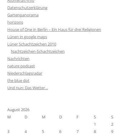
Atomkraft-Info
Datenschutzerklärung
Gartenpanorama
horizons
House of One in Berlin – Ein Haus für drei Religionen
Lünen in google maps
Lüner Schachtzeichen 2010
Nachtzeichen-Schachtzeichen
Nachrichten
nature podcast
Niederschlagsradar
the blue dot
Und nun: Das Wetter…
August 2026
M
D
M
D
F
S
S
1
2
3
4
5
6
7
8
9