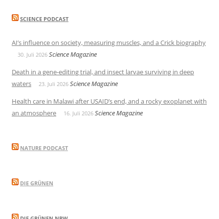
SCIENCE PODCAST
AI’s influence on society, measuring muscles, and a Crick biography
Science Magazine
30. Juli 2026
Death in a gene-editing trial, and insect larvae surviving in deep
waters
Science Magazine
23. Juli 2026
Health care in Malawi after USAID’s end, and a rocky exoplanet with
an atmosphere
Science Magazine
16. Juli 2026
NATURE PODCAST
DIE GRÜNEN
DIE GRÜNEN NRW