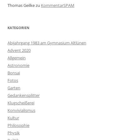
Thomas Geilke
zu
KommentarSPAM
KATEGORIEN
Abijahrgang 1983 am Gymnasium Altlünen
Advent 2020
Allgemein
Astronomie
Bonsai
Fotos
Garten
Gedankensplitter
Klugscheißerei
Konvivialismus
Kultur
Philosophie
Physik