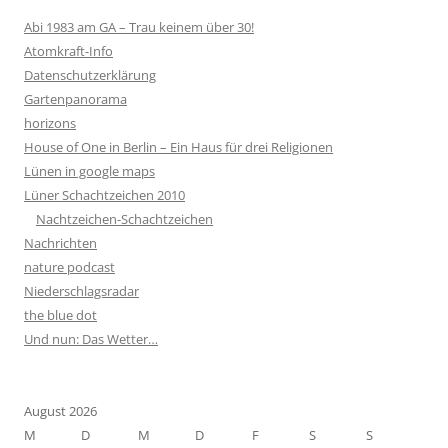
Abi 1983 am GA – Trau keinem über 30!
Atomkraft-Info
Datenschutzerklärung
Gartenpanorama
horizons
House of One in Berlin – Ein Haus für drei Religionen
Lünen in google maps
Lüner Schachtzeichen 2010
Nachtzeichen-Schachtzeichen
Nachrichten
nature podcast
Niederschlagsradar
the blue dot
Und nun: Das Wetter…
August 2026
M
D
M
D
F
S
S