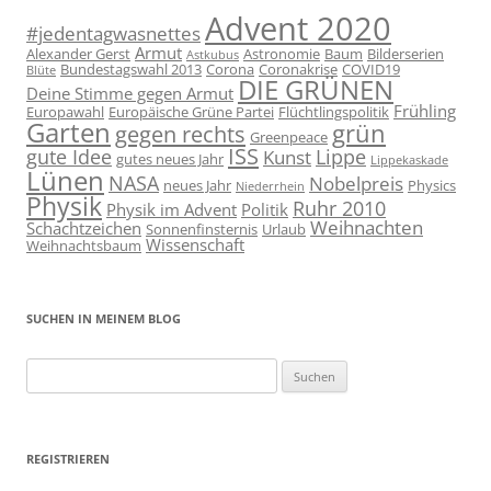
Advent 2020
#jedentagwasnettes
Armut
Alexander Gerst
Astronomie
Baum
Bilderserien
Astkubus
Bundestagswahl 2013
Corona
Coronakrise
COVID19
Blüte
DIE GRÜNEN
Deine Stimme gegen Armut
Frühling
Europawahl
Europäische Grüne Partei
Flüchtlingspolitik
Garten
grün
gegen rechts
Greenpeace
ISS
gute Idee
Lippe
Kunst
gutes neues Jahr
Lippekaskade
Lünen
NASA
Nobelpreis
neues Jahr
Physics
Niederrhein
Physik
Ruhr 2010
Physik im Advent
Politik
Weihnachten
Schachtzeichen
Sonnenfinsternis
Urlaub
Wissenschaft
Weihnachtsbaum
SUCHEN IN MEINEM BLOG
Suchen
nach:
REGISTRIEREN