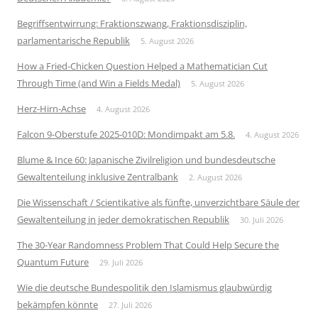
Begriffsentwirrung: Fraktionszwang, Fraktionsdisziplin,
parlamentarische Republik
5. August 2026
How a Fried-Chicken Question Helped a Mathematician Cut
Through Time (and Win a Fields Medal)
5. August 2026
Herz-Hirn-Achse
4. August 2026
Falcon 9-Oberstufe 2025-010D: Mondimpakt am 5.8.
4. August 2026
Blume & Ince 60: Japanische Zivilreligion und bundesdeutsche
Gewaltenteilung inklusive Zentralbank
2. August 2026
Die Wissenschaft / Scientikative als fünfte, unverzichtbare Säule der
Gewaltenteilung in jeder demokratischen Republik
30. Juli 2026
The 30-Year Randomness Problem That Could Help Secure the
Quantum Future
29. Juli 2026
Wie die deutsche Bundespolitik den Islamismus glaubwürdig
bekämpfen könnte
27. Juli 2026