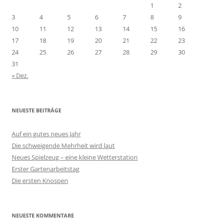
1
2
3
4
5
6
7
8
9
10
11
12
13
14
15
16
17
18
19
20
21
22
23
24
25
26
27
28
29
30
31
« Dez.
NEUESTE BEITRÄGE
Auf ein gutes neues Jahr
Die schweigende Mehrheit wird laut
Neues Spielzeug – eine kleine Wetterstation
Erster Gartenarbeitstag
Die ersten Knospen
NEUESTE KOMMENTARE