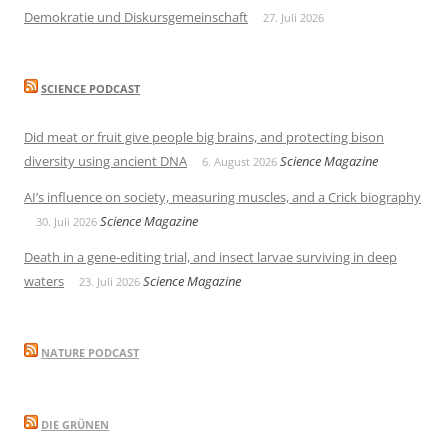
Demokratie und Diskursgemeinschaft
27. Juli 2026
SCIENCE PODCAST
Did meat or fruit give people big brains, and protecting bison
diversity using ancient DNA
Science Magazine
6. August 2026
AI’s influence on society, measuring muscles, and a Crick biography
Science Magazine
30. Juli 2026
Death in a gene-editing trial, and insect larvae surviving in deep
waters
Science Magazine
23. Juli 2026
NATURE PODCAST
DIE GRÜNEN