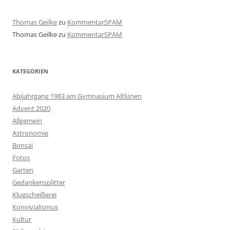
Thomas Geilke
zu
KommentarSPAM
Thomas Geilke
zu
KommentarSPAM
KATEGORIEN
Abijahrgang 1983 am Gymnasium Altlünen
Advent 2020
Allgemein
Astronomie
Bonsai
Fotos
Garten
Gedankensplitter
Klugscheißerei
Konvivialismus
Kultur