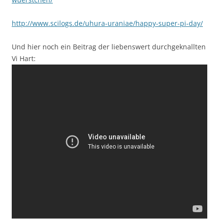
http://www.scilogs.de/uhura-uraniae/happy-super-pi-day/
Und hier noch ein Beitrag der liebenswert durchgeknallten
Vi Hart: