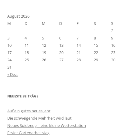
August 2026
M
D
M
D
F
S
S
1
2
3
4
5
6
7
8
9
10
11
12
13
14
15
16
17
18
19
20
21
22
23
24
25
26
27
28
29
30
31
« Dez.
NEUESTE BEITRÄGE
Auf ein gutes neues Jahr
Die schweigende Mehrheit wird laut
Neues Spielzeug – eine kleine Wetterstation
Erster Gartenarbeitstag