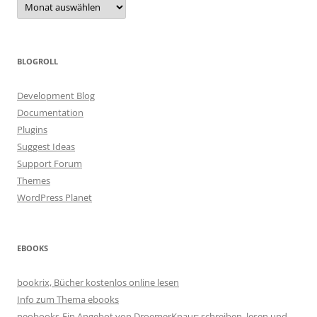
BLOGROLL
Development Blog
Documentation
Plugins
Suggest Ideas
Support Forum
Themes
WordPress Planet
EBOOKS
bookrix, Bücher kostenlos online lesen
Info zum Thema ebooks
neobooks-Ein Angebot von DroemerKnaur: schreiben, lesen und