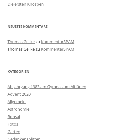
Die ersten Knospen
NEUESTE KOMMENTARE
Thomas Geilke
zu
KommentarSPAM
Thomas Geilke
zu
KommentarSPAM
KATEGORIEN
Abijahrgang 1983 am Gymnasium Altlünen
Advent 2020
Allgemein
Astronomie
Bonsai
Fotos
Garten
Gedankensplitter