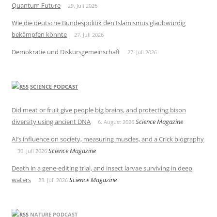
Quantum Future
29. Juli 2026
Wie die deutsche Bundespolitik den Islamismus glaubwürdig
bekämpfen könnte
27. Juli 2026
Demokratie und Diskursgemeinschaft
27. Juli 2026
SCIENCE PODCAST
Did meat or fruit give people big brains, and protecting bison
diversity using ancient DNA
Science Magazine
6. August 2026
AI’s influence on society, measuring muscles, and a Crick biography
Science Magazine
30. Juli 2026
Death in a gene-editing trial, and insect larvae surviving in deep
waters
Science Magazine
23. Juli 2026
NATURE PODCAST