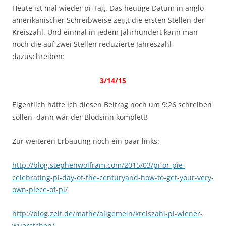
Heute ist mal wieder pi-Tag. Das heutige Datum in anglo-
amerikanischer Schreibweise zeigt die ersten Stellen der
Kreiszahl. Und einmal in jedem Jahrhundert kann man
noch die auf zwei Stellen reduzierte Jahreszahl
dazuschreiben:
3/14/15
Eigentlich hätte ich diesen Beitrag noch um 9:26 schreiben
sollen, dann wär der Blödsinn komplett!
Zur weiteren Erbauung noch ein paar links:
http://blog.stephenwolfram.com/2015/03/pi-or-pie-
celebrating-pi-day-of-the-centuryand-how-to-get-your-very-
own-piece-of-pi/
http://blog.zeit.de/mathe/allgemein/kreiszahl-pi-wiener-
wuerstchen/