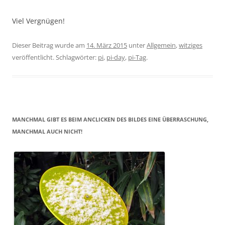
Viel Vergnügen!
Dieser Beitrag wurde am
14. März 2015
unter
Allgemein
,
witziges
veröffentlicht. Schlagwörter:
pi
,
pi-day
,
pi-Tag
.
MANCHMAL GIBT ES BEIM ANCLICKEN DES BILDES EINE ÜBERRASCHUNG,
MANCHMAL AUCH NICHT!