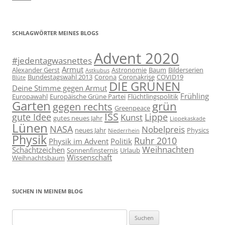
SCHLAGWÖRTER MEINES BLOGS
Advent 2020
#jedentagwasnettes
Armut
Alexander Gerst
Astronomie
Baum
Bilderserien
Astkubus
Bundestagswahl 2013
Corona
Coronakrise
COVID19
Blüte
DIE GRÜNEN
Deine Stimme gegen Armut
Frühling
Europawahl
Europäische Grüne Partei
Flüchtlingspolitik
Garten
grün
gegen rechts
Greenpeace
ISS
gute Idee
Lippe
Kunst
gutes neues Jahr
Lippekaskade
Lünen
NASA
Nobelpreis
neues Jahr
Physics
Niederrhein
Physik
Ruhr 2010
Physik im Advent
Politik
Weihnachten
Schachtzeichen
Sonnenfinsternis
Urlaub
Wissenschaft
Weihnachtsbaum
SUCHEN IN MEINEM BLOG
Suchen