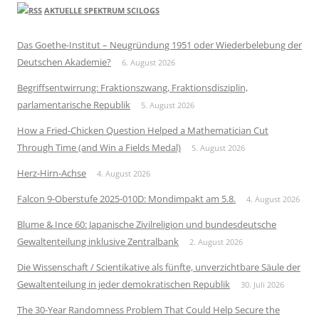
AKTUELLE SPEKTRUM SCILOGS
Das Goethe-Institut – Neugründung 1951 oder Wiederbelebung der
Deutschen Akademie?
6. August 2026
Begriffsentwirrung: Fraktionszwang, Fraktionsdisziplin,
parlamentarische Republik
5. August 2026
How a Fried-Chicken Question Helped a Mathematician Cut
Through Time (and Win a Fields Medal)
5. August 2026
Herz-Hirn-Achse
4. August 2026
Falcon 9-Oberstufe 2025-010D: Mondimpakt am 5.8.
4. August 2026
Blume & Ince 60: Japanische Zivilreligion und bundesdeutsche
Gewaltenteilung inklusive Zentralbank
2. August 2026
Die Wissenschaft / Scientikative als fünfte, unverzichtbare Säule der
Gewaltenteilung in jeder demokratischen Republik
30. Juli 2026
The 30-Year Randomness Problem That Could Help Secure the