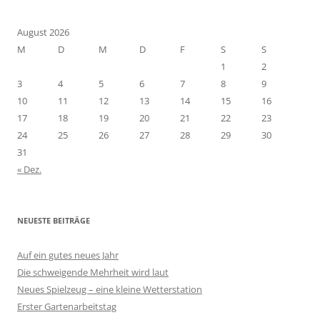
August 2026
M
D
M
D
F
S
S
1
2
3
4
5
6
7
8
9
10
11
12
13
14
15
16
17
18
19
20
21
22
23
24
25
26
27
28
29
30
31
« Dez.
NEUESTE BEITRÄGE
Auf ein gutes neues Jahr
Die schweigende Mehrheit wird laut
Neues Spielzeug – eine kleine Wetterstation
Erster Gartenarbeitstag