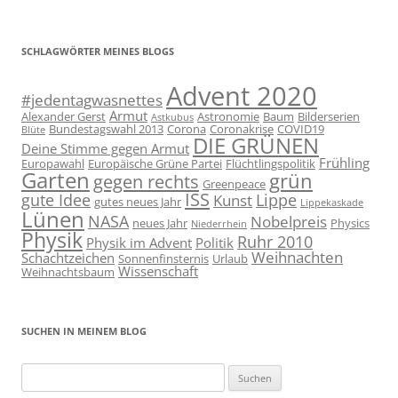
SCHLAGWÖRTER MEINES BLOGS
Advent 2020
#jedentagwasnettes
Armut
Alexander Gerst
Astronomie
Baum
Bilderserien
Astkubus
Bundestagswahl 2013
Corona
Coronakrise
COVID19
Blüte
DIE GRÜNEN
Deine Stimme gegen Armut
Frühling
Europawahl
Europäische Grüne Partei
Flüchtlingspolitik
Garten
grün
gegen rechts
Greenpeace
ISS
gute Idee
Lippe
Kunst
gutes neues Jahr
Lippekaskade
Lünen
NASA
Nobelpreis
neues Jahr
Physics
Niederrhein
Physik
Ruhr 2010
Physik im Advent
Politik
Weihnachten
Schachtzeichen
Sonnenfinsternis
Urlaub
Wissenschaft
Weihnachtsbaum
SUCHEN IN MEINEM BLOG
Suchen
nach: