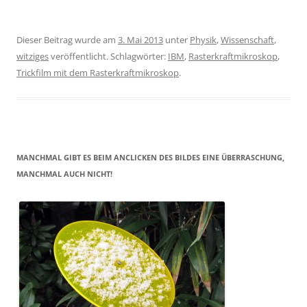
Dieser Beitrag wurde am
3. Mai 2013
unter
Physik
,
Wissenschaft
,
witziges
veröffentlicht. Schlagwörter:
IBM
,
Rasterkraftmikroskop
,
Trickfilm mit dem Rasterkraftmikroskop
.
MANCHMAL GIBT ES BEIM ANCLICKEN DES BILDES EINE ÜBERRASCHUNG,
MANCHMAL AUCH NICHT!