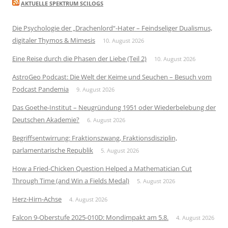
AKTUELLE SPEKTRUM SCILOGS
Die Psychologie der „Drachenlord“-Hater – Feindseliger Dualismus,
digitaler Thymos & Mimesis
10. August 2026
Eine Reise durch die Phasen der Liebe (Teil 2)
10. August 2026
AstroGeo Podcast: Die Welt der Keime und Seuchen – Besuch vom
Podcast Pandemia
9. August 2026
Das Goethe-Institut – Neugründung 1951 oder Wiederbelebung der
Deutschen Akademie?
6. August 2026
Begriffsentwirrung: Fraktionszwang, Fraktionsdisziplin,
parlamentarische Republik
5. August 2026
How a Fried-Chicken Question Helped a Mathematician Cut
Through Time (and Win a Fields Medal)
5. August 2026
Herz-Hirn-Achse
4. August 2026
Falcon 9-Oberstufe 2025-010D: Mondimpakt am 5.8.
4. August 2026