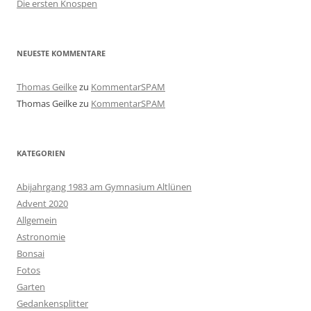
Die ersten Knospen
NEUESTE KOMMENTARE
Thomas Geilke
zu
KommentarSPAM
Thomas Geilke
zu
KommentarSPAM
KATEGORIEN
Abijahrgang 1983 am Gymnasium Altlünen
Advent 2020
Allgemein
Astronomie
Bonsai
Fotos
Garten
Gedankensplitter