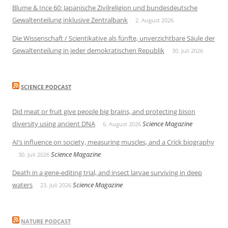
Blume & Ince 60: Japanische Zivilreligion und bundesdeutsche
Gewaltenteilung inklusive Zentralbank
2. August 2026
Die Wissenschaft / Scientikative als fünfte, unverzichtbare Säule der
Gewaltenteilung in jeder demokratischen Republik
30. Juli 2026
SCIENCE PODCAST
Did meat or fruit give people big brains, and protecting bison
diversity using ancient DNA
Science Magazine
6. August 2026
AI’s influence on society, measuring muscles, and a Crick biography
Science Magazine
30. Juli 2026
Death in a gene-editing trial, and insect larvae surviving in deep
waters
Science Magazine
23. Juli 2026
NATURE PODCAST