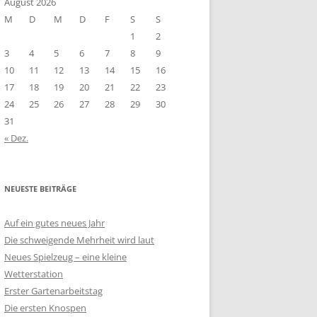
August 2026
M
D
M
D
F
S
S
1
2
3
4
5
6
7
8
9
10
11
12
13
14
15
16
17
18
19
20
21
22
23
24
25
26
27
28
29
30
31
« Dez.
NEUESTE BEITRÄGE
Auf ein gutes neues Jahr
Die schweigende Mehrheit wird laut
Neues Spielzeug – eine kleine
Wetterstation
Erster Gartenarbeitstag
Die ersten Knospen