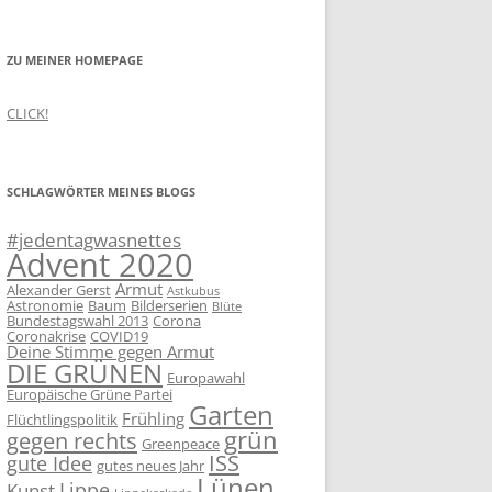
ZU MEINER HOMEPAGE
CLICK!
SCHLAGWÖRTER MEINES BLOGS
#jedentagwasnettes
Advent 2020
Armut
Alexander Gerst
Astkubus
Astronomie
Baum
Bilderserien
Blüte
Bundestagswahl 2013
Corona
Coronakrise
COVID19
Deine Stimme gegen Armut
DIE GRÜNEN
Europawahl
Europäische Grüne Partei
Garten
Frühling
Flüchtlingspolitik
grün
gegen rechts
Greenpeace
ISS
gute Idee
gutes neues Jahr
Lünen
Lippe
Kunst