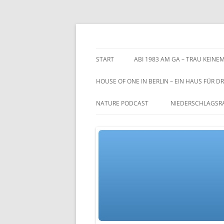
Zum
Inhalt
springen
TGs blog
START
ABI 1983 AM GA – TRAU KEINEM
HOUSE OF ONE IN BERLIN – EIN HAUS FÜR DR
NATURE PODCAST
NIEDERSCHLAGSR