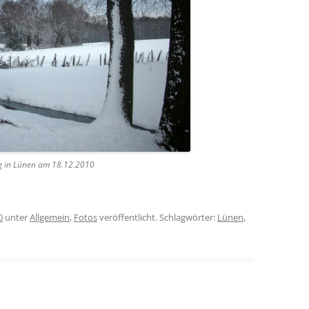
g in Lünen am 18.12.2010
0
unter
Allgemein
,
Fotos
veröffentlicht. Schlagwörter:
Lünen
,