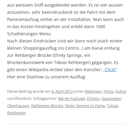
aus weissem Stoff ausgekleidet worden. Es ist von aussen
anzusehen, sehr beeindruckend ist die Fahrt mit dem
Panoramaufzug vorbei an der Installation. Man kann auch
in das Kissen hineingehen und erlebt dann 1000
Schattierungen Weiss.
Nach diesen Eindrücken sind wir dann noch (nach einem
kleinen Shoppingausflug ins Centro…) am Kanal entlang
zur Rehberger-Brücke (Slinky Springs, ein
Brückenkunstwerk von Tobias Rehberger) gegangen. Es
gibt einen Wikipedia-Artikel über den Künstler:
„Click!“
Hier eine Diashow zu unserem Ausflug:
Dieser Beitrag wurde am
4. April 2013
unter
Allgemein
,
Fotos
,
Kultur
veröffentlicht. Schlagwörter:
Big Air Package
,
Christo
,
Gasometer
,
Oberhausen
,
Rehberger-Brücke
,
Slinky Springs to Fame
,
Tobias
Rehberger
.