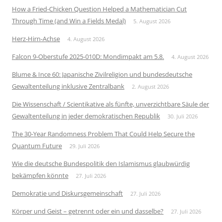
How a Fried-Chicken Question Helped a Mathematician Cut
Through Time (and Win a Fields Medal)
5. August 2026
Herz-Hirn-Achse
4. August 2026
Falcon 9-Oberstufe 2025-010D: Mondimpakt am 5.8.
4. August 2026
Blume & Ince 60: Japanische Zivilreligion und bundesdeutsche
Gewaltenteilung inklusive Zentralbank
2. August 2026
Die Wissenschaft / Scientikative als fünfte, unverzichtbare Säule der
Gewaltenteilung in jeder demokratischen Republik
30. Juli 2026
The 30-Year Randomness Problem That Could Help Secure the
Quantum Future
29. Juli 2026
Wie die deutsche Bundespolitik den Islamismus glaubwürdig
bekämpfen könnte
27. Juli 2026
Demokratie und Diskursgemeinschaft
27. Juli 2026
Körper und Geist – getrennt oder ein und dasselbe?
27. Juli 2026