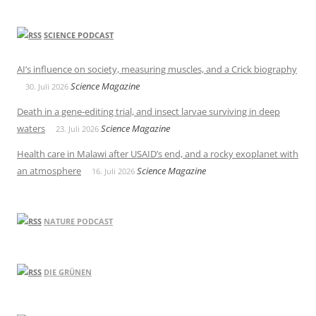
SCIENCE PODCAST
AI’s influence on society, measuring muscles, and a Crick biography
Science Magazine
30. Juli 2026
Death in a gene-editing trial, and insect larvae surviving in deep
waters
Science Magazine
23. Juli 2026
Health care in Malawi after USAID’s end, and a rocky exoplanet with
an atmosphere
Science Magazine
16. Juli 2026
NATURE PODCAST
DIE GRÜNEN