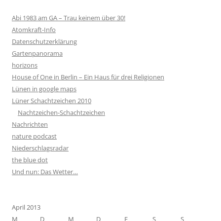
Abi 1983 am GA – Trau keinem über 30!
Atomkraft-Info
Datenschutzerklärung
Gartenpanorama
horizons
House of One in Berlin – Ein Haus für drei Religionen
Lünen in google maps
Lüner Schachtzeichen 2010
Nachtzeichen-Schachtzeichen
Nachrichten
nature podcast
Niederschlagsradar
the blue dot
Und nun: Das Wetter…
April 2013
M
D
M
D
F
S
S