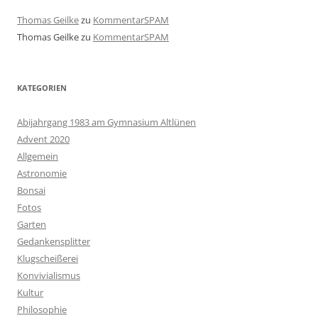
Thomas Geilke
zu
KommentarSPAM
Thomas Geilke
zu
KommentarSPAM
KATEGORIEN
Abijahrgang 1983 am Gymnasium Altlünen
Advent 2020
Allgemein
Astronomie
Bonsai
Fotos
Garten
Gedankensplitter
Klugscheißerei
Konvivialismus
Kultur
Philosophie