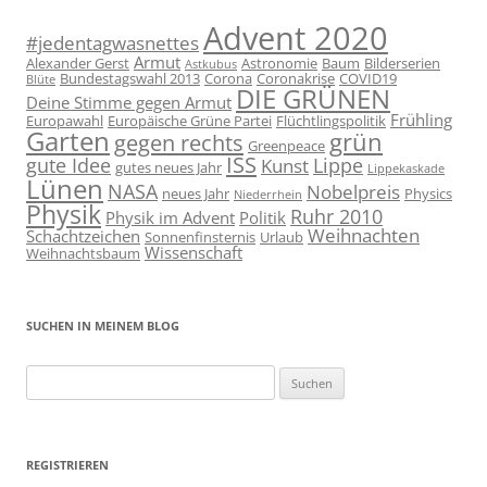
Advent 2020
#jedentagwasnettes
Armut
Alexander Gerst
Astronomie
Baum
Bilderserien
Astkubus
Bundestagswahl 2013
Corona
Coronakrise
COVID19
Blüte
DIE GRÜNEN
Deine Stimme gegen Armut
Frühling
Europawahl
Europäische Grüne Partei
Flüchtlingspolitik
Garten
grün
gegen rechts
Greenpeace
ISS
gute Idee
Lippe
Kunst
gutes neues Jahr
Lippekaskade
Lünen
NASA
Nobelpreis
neues Jahr
Physics
Niederrhein
Physik
Ruhr 2010
Physik im Advent
Politik
Weihnachten
Schachtzeichen
Sonnenfinsternis
Urlaub
Wissenschaft
Weihnachtsbaum
SUCHEN IN MEINEM BLOG
Suchen
nach:
REGISTRIEREN