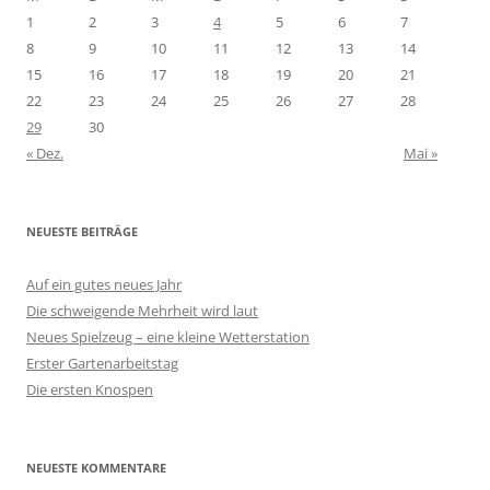
1
2
3
4
5
6
7
8
9
10
11
12
13
14
15
16
17
18
19
20
21
22
23
24
25
26
27
28
29
30
« Dez.
Mai »
NEUESTE BEITRÄGE
Auf ein gutes neues Jahr
Die schweigende Mehrheit wird laut
Neues Spielzeug – eine kleine Wetterstation
Erster Gartenarbeitstag
Die ersten Knospen
NEUESTE KOMMENTARE