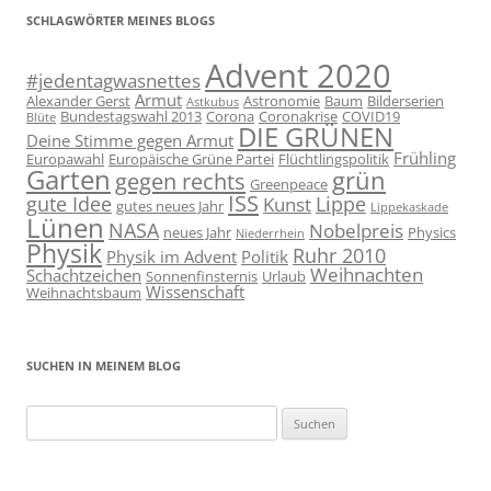
SCHLAGWÖRTER MEINES BLOGS
Advent 2020
#jedentagwasnettes
Armut
Alexander Gerst
Astronomie
Baum
Bilderserien
Astkubus
Bundestagswahl 2013
Corona
Coronakrise
COVID19
Blüte
DIE GRÜNEN
Deine Stimme gegen Armut
Frühling
Europawahl
Europäische Grüne Partei
Flüchtlingspolitik
Garten
grün
gegen rechts
Greenpeace
ISS
gute Idee
Lippe
Kunst
gutes neues Jahr
Lippekaskade
Lünen
NASA
Nobelpreis
neues Jahr
Physics
Niederrhein
Physik
Ruhr 2010
Physik im Advent
Politik
Weihnachten
Schachtzeichen
Sonnenfinsternis
Urlaub
Wissenschaft
Weihnachtsbaum
SUCHEN IN MEINEM BLOG
Suchen
nach: