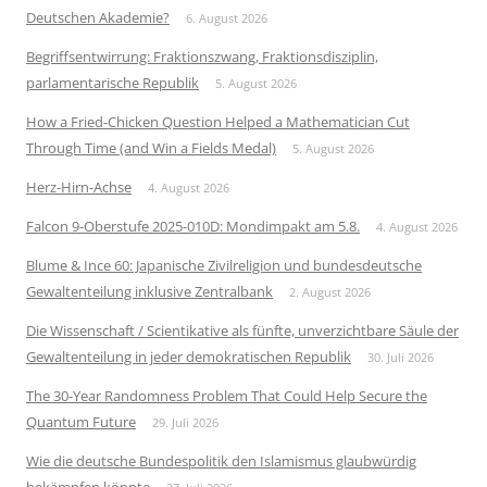
Deutschen Akademie?
6. August 2026
Begriffsentwirrung: Fraktionszwang, Fraktionsdisziplin,
parlamentarische Republik
5. August 2026
How a Fried-Chicken Question Helped a Mathematician Cut
Through Time (and Win a Fields Medal)
5. August 2026
Herz-Hirn-Achse
4. August 2026
Falcon 9-Oberstufe 2025-010D: Mondimpakt am 5.8.
4. August 2026
Blume & Ince 60: Japanische Zivilreligion und bundesdeutsche
Gewaltenteilung inklusive Zentralbank
2. August 2026
Die Wissenschaft / Scientikative als fünfte, unverzichtbare Säule der
Gewaltenteilung in jeder demokratischen Republik
30. Juli 2026
The 30-Year Randomness Problem That Could Help Secure the
Quantum Future
29. Juli 2026
Wie die deutsche Bundespolitik den Islamismus glaubwürdig