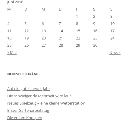
Juni 2018
M
D
M
D
F
S
S
1
2
3
4
5
6
7
8
9
10
11
12
13
14
15
16
17
18
19
20
21
22
23
24
25
26
27
28
29
30
« Mai
Nov. »
NEUESTE BEITRÄGE
Auf ein gutes neues Jahr
Die schweigende Mehrheit wird laut
Neues Spielzeug – eine kleine Wetterstation
Erster Gartenarbeitstag
Die ersten Knospen