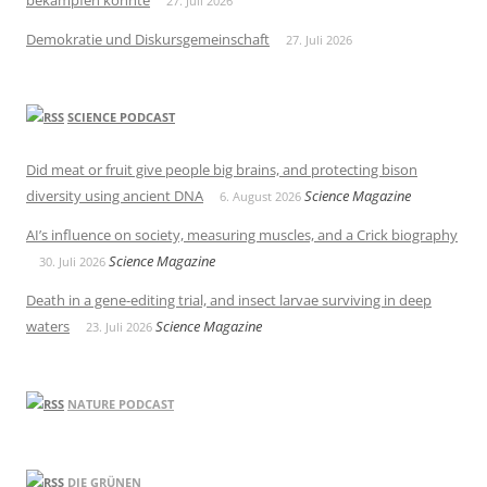
bekämpfen könnte
27. Juli 2026
Demokratie und Diskursgemeinschaft
27. Juli 2026
SCIENCE PODCAST
Did meat or fruit give people big brains, and protecting bison
diversity using ancient DNA
Science Magazine
6. August 2026
AI’s influence on society, measuring muscles, and a Crick biography
Science Magazine
30. Juli 2026
Death in a gene-editing trial, and insect larvae surviving in deep
waters
Science Magazine
23. Juli 2026
NATURE PODCAST
DIE GRÜNEN