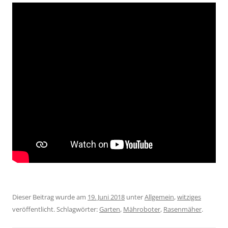
Dieser Beitrag wurde am
19. Juni 2018
unter
Allgemein
,
witziges
veröffentlicht. Schlagwörter:
Garten
,
Mähroboter
,
Rasenmäher
.