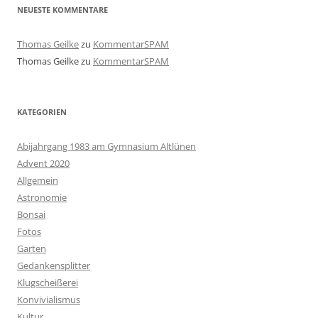
NEUESTE KOMMENTARE
Thomas Geilke
zu
KommentarSPAM
Thomas Geilke
zu
KommentarSPAM
KATEGORIEN
Abijahrgang 1983 am Gymnasium Altlünen
Advent 2020
Allgemein
Astronomie
Bonsai
Fotos
Garten
Gedankensplitter
Klugscheißerei
Konvivialismus
Kultur