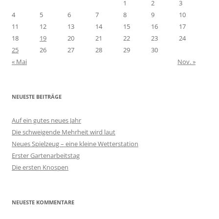
1
2
3
4
5
6
7
8
9
10
11
12
13
14
15
16
17
18
19
20
21
22
23
24
25
26
27
28
29
30
« Mai
Nov. »
NEUESTE BEITRÄGE
Auf ein gutes neues Jahr
Die schweigende Mehrheit wird laut
Neues Spielzeug – eine kleine Wetterstation
Erster Gartenarbeitstag
Die ersten Knospen
NEUESTE KOMMENTARE