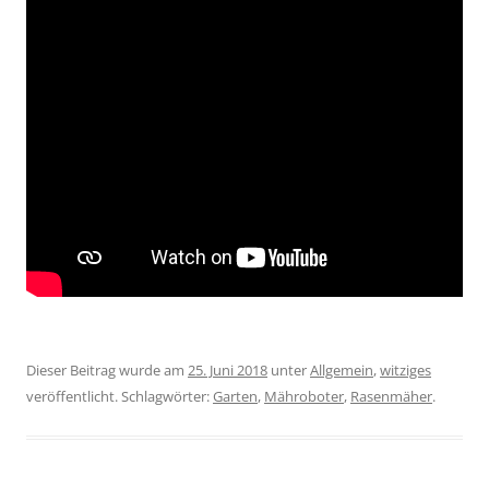
Dieser Beitrag wurde am
25. Juni 2018
unter
Allgemein
,
witziges
veröffentlicht. Schlagwörter:
Garten
,
Mähroboter
,
Rasenmäher
.