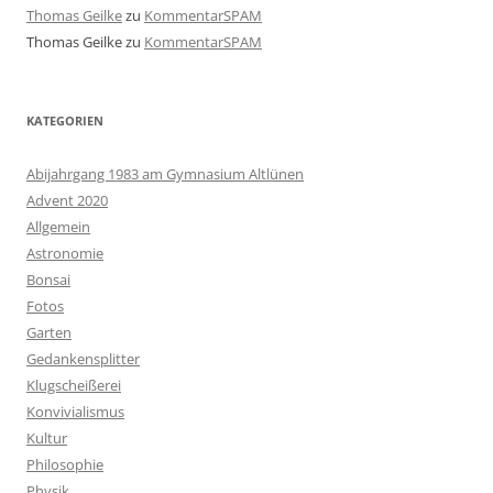
Thomas Geilke
zu
KommentarSPAM
Thomas Geilke
zu
KommentarSPAM
KATEGORIEN
Abijahrgang 1983 am Gymnasium Altlünen
Advent 2020
Allgemein
Astronomie
Bonsai
Fotos
Garten
Gedankensplitter
Klugscheißerei
Konvivialismus
Kultur
Philosophie
Physik