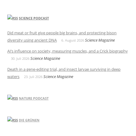
SCIENCE PODCAST
Did meat or fruit give people big brains, and protecting bison
diversity using ancient DNA
Science Magazine
6. August 2026
AI’s influence on society, measuring muscles, and a Crick biography
Science Magazine
30. Juli 2026
Death in a gene-editing trial, and insect larvae surviving in deep
waters
Science Magazine
23. Juli 2026
NATURE PODCAST
DIE GRÜNEN