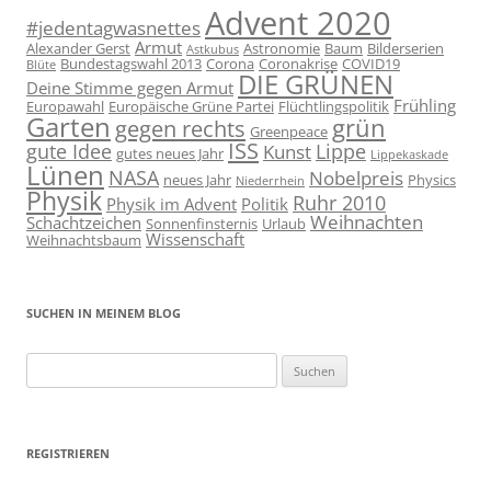
Advent 2020
#jedentagwasnettes
Armut
Alexander Gerst
Astronomie
Baum
Bilderserien
Astkubus
Bundestagswahl 2013
Corona
Coronakrise
COVID19
Blüte
DIE GRÜNEN
Deine Stimme gegen Armut
Frühling
Europawahl
Europäische Grüne Partei
Flüchtlingspolitik
Garten
grün
gegen rechts
Greenpeace
ISS
gute Idee
Lippe
Kunst
gutes neues Jahr
Lippekaskade
Lünen
NASA
Nobelpreis
neues Jahr
Physics
Niederrhein
Physik
Ruhr 2010
Physik im Advent
Politik
Weihnachten
Schachtzeichen
Sonnenfinsternis
Urlaub
Wissenschaft
Weihnachtsbaum
SUCHEN IN MEINEM BLOG
Suchen
nach:
REGISTRIEREN