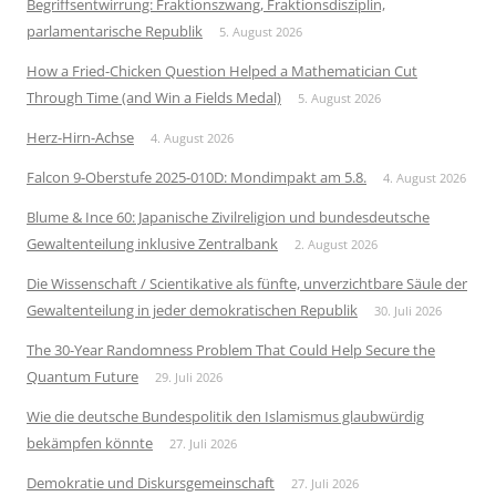
Begriffsentwirrung: Fraktionszwang, Fraktionsdisziplin,
parlamentarische Republik
5. August 2026
How a Fried-Chicken Question Helped a Mathematician Cut
Through Time (and Win a Fields Medal)
5. August 2026
Herz-Hirn-Achse
4. August 2026
Falcon 9-Oberstufe 2025-010D: Mondimpakt am 5.8.
4. August 2026
Blume & Ince 60: Japanische Zivilreligion und bundesdeutsche
Gewaltenteilung inklusive Zentralbank
2. August 2026
Die Wissenschaft / Scientikative als fünfte, unverzichtbare Säule der
Gewaltenteilung in jeder demokratischen Republik
30. Juli 2026
The 30-Year Randomness Problem That Could Help Secure the
Quantum Future
29. Juli 2026
Wie die deutsche Bundespolitik den Islamismus glaubwürdig
bekämpfen könnte
27. Juli 2026
Demokratie und Diskursgemeinschaft
27. Juli 2026