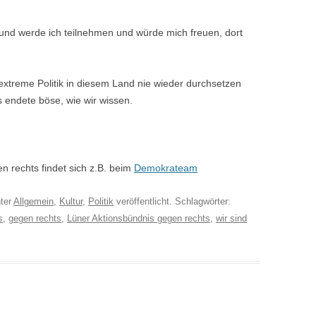
und werde ich teilnehmen und würde mich freuen, dort
sextreme Politik in diesem Land nie wieder durchsetzen
s endete böse, wie wir wissen.
 rechts findet sich z.B. beim
Demokrateam
ter
Allgemein
,
Kultur
,
Politik
veröffentlicht. Schlagwörter:
s
,
gegen rechts
,
Lüner Aktionsbündnis gegen rechts
,
wir sind