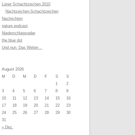
Lüner Schachtzeichen 2010
Nachtzeichen-Schachtzeichen
Nachrichten
nature podcast
Niederschlagsradar
the blue dot
Und nun: Das Wetter…
August 2026
M
D
M
D
F
S
S
1
2
3
4
5
6
7
8
9
10
11
12
13
14
15
16
17
18
19
20
21
22
23
24
25
26
27
28
29
30
31
« Dez.