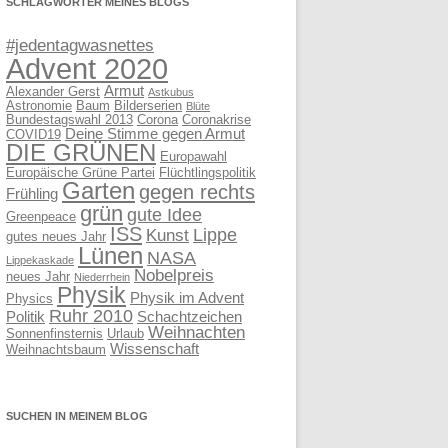
SCHLAGWÖRTER MEINES BLOGS
#jedentagwasnettes
Advent 2020
Armut
Alexander Gerst
Astkubus
Astronomie
Baum
Bilderserien
Blüte
Bundestagswahl 2013
Corona
Coronakrise
Deine Stimme gegen Armut
COVID19
DIE GRÜNEN
Europawahl
Europäische Grüne Partei
Flüchtlingspolitik
Garten
gegen rechts
Frühling
grün
gute Idee
Greenpeace
ISS
Lippe
Kunst
gutes neues Jahr
Lünen
NASA
Lippekaskade
Nobelpreis
neues Jahr
Niederrhein
Physik
Physik im Advent
Physics
Ruhr 2010
Politik
Schachtzeichen
Weihnachten
Sonnenfinsternis
Urlaub
Wissenschaft
Weihnachtsbaum
SUCHEN IN MEINEM BLOG