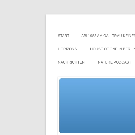
Zum
Inhalt
springen
TGs blog
START
ABI 1983 AM GA – TRAU KEINE
HORIZONS
HOUSE OF ONE IN BERLI
NACHRICHTEN
NATURE PODCAST