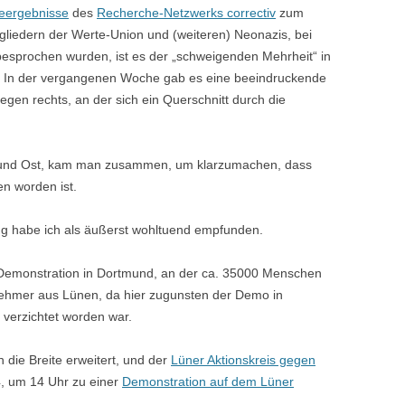
heergebnisse
des
Recherche-Netzwerks correctiv
zum
tgliedern der Werte-Union und (weiteren) Neonazis, bei
esprochen wurden, ist es der „schweigenden Mehrheit“ in
. In der vergangenen Woche gab es eine beeindruckende
egen rechts, an der sich ein Querschnitt durch die
t und Ost, kam man zusammen, um klarzumachen, dass
en worden ist.
g habe ich als äußerst wohltuend empfunden.
Demonstration in Dortmund, an der ca. 35000 Menschen
lnehmer aus Lünen, da hier zugunsten der Demo in
 verzichtet worden war.
in die Breite erweitert, und der
Lüner Aktionskreis gegen
4, um 14 Uhr zu einer
Demonstration auf dem Lüner