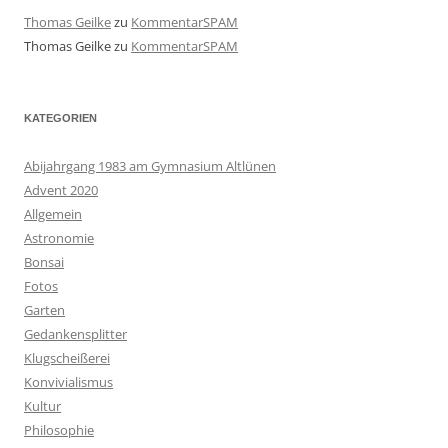
Thomas Geilke
zu
KommentarSPAM
Thomas Geilke
zu
KommentarSPAM
KATEGORIEN
Abijahrgang 1983 am Gymnasium Altlünen
Advent 2020
Allgemein
Astronomie
Bonsai
Fotos
Garten
Gedankensplitter
Klugscheißerei
Konvivialismus
Kultur
Philosophie