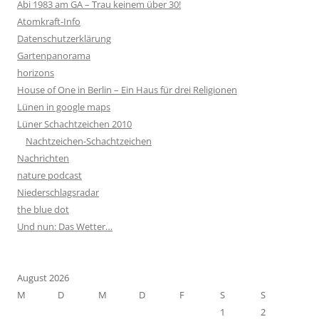
Abi 1983 am GA – Trau keinem über 30!
Atomkraft-Info
Datenschutzerklärung
Gartenpanorama
horizons
House of One in Berlin – Ein Haus für drei Religionen
Lünen in google maps
Lüner Schachtzeichen 2010
Nachtzeichen-Schachtzeichen
Nachrichten
nature podcast
Niederschlagsradar
the blue dot
Und nun: Das Wetter…
August 2026
M
D
M
D
F
S
S
1
2