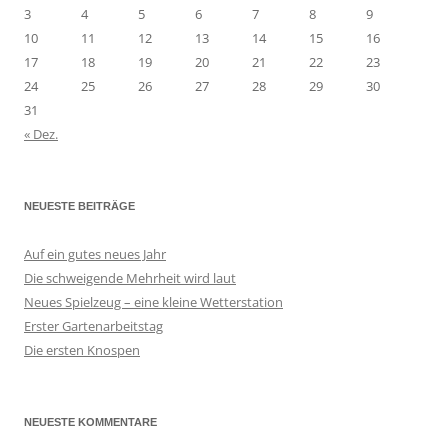
3
4
5
6
7
8
9
10
11
12
13
14
15
16
17
18
19
20
21
22
23
24
25
26
27
28
29
30
31
« Dez.
NEUESTE BEITRÄGE
Auf ein gutes neues Jahr
Die schweigende Mehrheit wird laut
Neues Spielzeug – eine kleine Wetterstation
Erster Gartenarbeitstag
Die ersten Knospen
NEUESTE KOMMENTARE