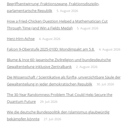
Begriffsentwirrung: Fraktionszwang, Fraktionsdisziplin,
parlamentarische Republik
5. August 2026
How a Fried-Chicken Question Helped a Mathematician Cut
Through Time (and Win a Fields Medal)
5. August 2026
Herz-Hirn-Achse
4. August 2026
Falcon 9-Oberstufe 2025-010D: Mondimpakt am 5.8.
4. August 2026
Blume & Ince 60: Japanische Zivilreligion und bundesdeutsche
Gewaltenteilung inklusive Zentralbank
2. August 2026
Die Wissenschaft / Scientikative als fünfte, unverzichtbare Säule der
Gewaltenteilung in jeder demokratischen Republik
30. Juli 2026
The 30-Year Randomness Problem That Could Help Secure the
Quantum Future
29. Juli 2026
Wie die deutsche Bundespolitik den Islamismus glaubwürdig
bekämpfen könnte
27. Juli 2026