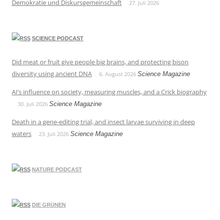
Demokratie und Diskursgemeinschaft
27. Juli 2026
SCIENCE PODCAST
Did meat or fruit give people big brains, and protecting bison
diversity using ancient DNA
6. August 2026
Science Magazine
AI’s influence on society, measuring muscles, and a Crick biography
30. Juli 2026
Science Magazine
Death in a gene-editing trial, and insect larvae surviving in deep
waters
23. Juli 2026
Science Magazine
NATURE PODCAST
DIE GRÜNEN