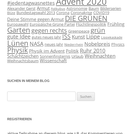
Advent 2020
#jedentagwasnettes
Armut
Alexander Gerst
Astronomie
Baum
Bilderserien
Astkubus
Bundestagswahl 2013
Corona
Coronakrise
COVID19
Blüte
DIE GRÜNEN
Deine Stimme gegen Armut
Frühling
Europawahl
Europäische Grüne Partei
Flüchtlingspolitik
Garten
grün
gegen rechts
Greenpeace
ISS
gute Idee
Lippe
Kunst
gutes neues Jahr
Lippekaskade
Lünen
NASA
Nobelpreis
neues Jahr
Physics
Niederrhein
Physik
Ruhr 2010
Physik im Advent
Politik
Weihnachten
Schachtzeichen
Sonnenfinsternis
Urlaub
Wissenschaft
Weihnachtsbaum
SUCHEN IN MEINEM BLOG
Suchen
nach:
REGISTRIEREN
aktive Teilnahme an diesem blog, wie z.B. das Kommentieren von