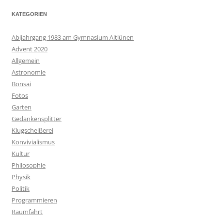
KATEGORIEN
Abijahrgang 1983 am Gymnasium Altlünen
Advent 2020
Allgemein
Astronomie
Bonsai
Fotos
Garten
Gedankensplitter
Klugscheißerei
Konvivialismus
Kultur
Philosophie
Physik
Politik
Programmieren
Raumfahrt