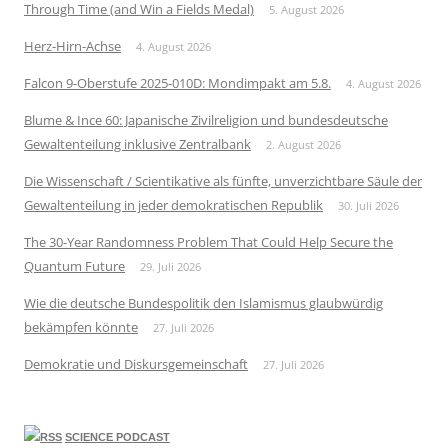
Through Time (and Win a Fields Medal)
5. August 2026
Herz-Hirn-Achse
4. August 2026
Falcon 9-Oberstufe 2025-010D: Mondimpakt am 5.8.
4. August 2026
Blume & Ince 60: Japanische Zivilreligion und bundesdeutsche
Gewaltenteilung inklusive Zentralbank
2. August 2026
Die Wissenschaft / Scientikative als fünfte, unverzichtbare Säule der
Gewaltenteilung in jeder demokratischen Republik
30. Juli 2026
The 30-Year Randomness Problem That Could Help Secure the
Quantum Future
29. Juli 2026
Wie die deutsche Bundespolitik den Islamismus glaubwürdig
bekämpfen könnte
27. Juli 2026
Demokratie und Diskursgemeinschaft
27. Juli 2026
SCIENCE PODCAST