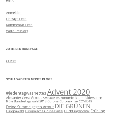
META
Anmelden
Eintrags-Feed
Kommentar-Feed
WordPress.org
ZU MEINER HOMEPAGE
CLICK!
SCHLAGWÖRTER MEINES BLOGS
Advent 2020
#jedentagwasnettes
Armut
Alexander Gerst
Astronomie
Baum
Bilderserien
Astkubus
Bundestagswahl 2013
Corona
Coronakrise
COVID19
Blüte
DIE GRÜNEN
Deine Stimme gegen Armut
Frühling
Europawahl
Europäische Grüne Partei
Flüchtlingspolitik