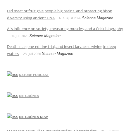
Did meat or fruit give people big brains, and protecting bison
diversity using ancient DNA
6. August 2026
Science Magazine
AI’s influence on society, measuring muscles, and a Crick biography
30. Juli 2026
Science Magazine
Death in a gene-editing trial, and insect larvae surviving in deep
waters
23. Juli 2026
Science Magazine
NATURE PODCAST
DIE GRÜNEN
DIE GRÜNEN NRW