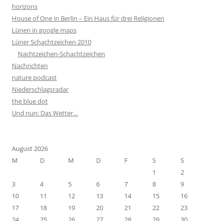
horizons
House of One in Berlin – Ein Haus für drei Religionen
Lünen in google maps
Lüner Schachtzeichen 2010
Nachtzeichen-Schachtzeichen
Nachrichten
nature podcast
Niederschlagsradar
the blue dot
Und nun: Das Wetter…
August 2026
M
D
M
D
F
S
S
1
2
3
4
5
6
7
8
9
10
11
12
13
14
15
16
17
18
19
20
21
22
23
24
25
26
27
28
29
30