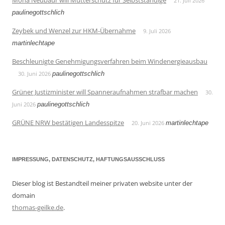
Mona Neubaur will Mutterschutz für Selbstständige
21. Juli 2026
paulinegottschlich
Zeybek und Wenzel zur HKM-Übernahme
9. Juli 2026
martinlechtape
Beschleunigte Genehmigungsverfahren beim Windenergieausbau
30. Juni 2026
paulinegottschlich
Grüner Justizminister will Spanneraufnahmen strafbar machen
30.
Juni 2026
paulinegottschlich
GRÜNE NRW bestätigen Landesspitze
20. Juni 2026
martinlechtape
IMPRESSUNG, DATENSCHUTZ, HAFTUNGSAUSSCHLUSS
Dieser blog ist Bestandteil meiner privaten website unter der
domain
thomas-geilke.de
.