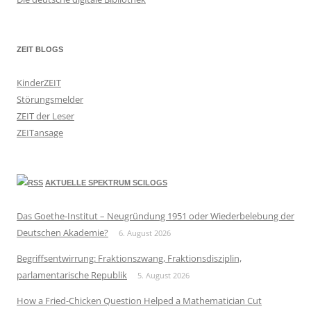
ZEIT BLOGS
KinderZEIT
Störungsmelder
ZEIT der Leser
ZEITansage
AKTUELLE SPEKTRUM SCILOGS
Das Goethe-Institut – Neugründung 1951 oder Wiederbelebung der
Deutschen Akademie?
6. August 2026
Begriffsentwirrung: Fraktionszwang, Fraktionsdisziplin,
parlamentarische Republik
5. August 2026
How a Fried-Chicken Question Helped a Mathematician Cut