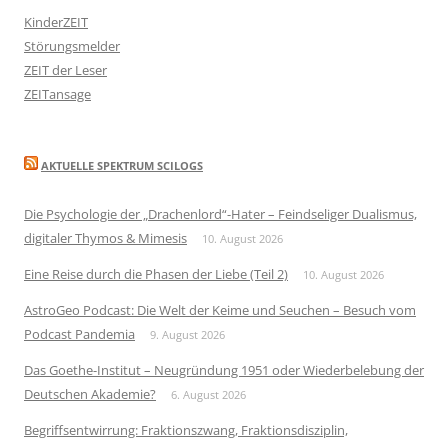
KinderZEIT
Störungsmelder
ZEIT der Leser
ZEITansage
AKTUELLE SPEKTRUM SCILOGS
Die Psychologie der „Drachenlord“-Hater – Feindseliger Dualismus,
digitaler Thymos & Mimesis
10. August 2026
Eine Reise durch die Phasen der Liebe (Teil 2)
10. August 2026
AstroGeo Podcast: Die Welt der Keime und Seuchen – Besuch vom
Podcast Pandemia
9. August 2026
Das Goethe-Institut – Neugründung 1951 oder Wiederbelebung der
Deutschen Akademie?
6. August 2026
Begriffsentwirrung: Fraktionszwang, Fraktionsdisziplin,