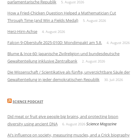
parlamentarische Republik
5. August 2026
How a Fried-Chicken Question Helped a Mathematician Cut
Through Time (and Win a Fields Medal)
5. August 2026
Herz-Hirn-Achse
4. August 2026
Falcon 9-Oberstufe 2025-010D: Mondimpakt am 5.8.
4. August 2026
Blume & Ince 60: Japanische Zivilreligion und bundesdeutsche
Gewaltenteilung inklusive Zentralbank
2. August 2026
Die Wissenschaft / Scientikative als fünfte, unverzichtbare Säule der
Gewaltenteilung in jeder demokratischen Republik
30. Juli 2026
SCIENCE PODCAST
Did meat or fruit give people big brains, and protecting bison
diversity using ancient DNA
Science Magazine
6. August 2026
AI’s influence on society, measuring muscles, and a Crick biography