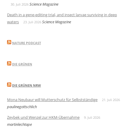
Science Magazine
30. Juli 2026
Death in a gene-editing trial, and insect larvae surviving in deep
waters
Science Magazine
23. Juli 2026
NATURE PODCAST
DIE GRÜNEN
DIE GRÜNEN NRW
Mona Neubaur will Mutterschutz für Selbstständige
21. Juli 2026
paulinegottschlich
Zeybek und Wenzel zur HKM-Übernahme
9. Juli 2026
martinlechtape