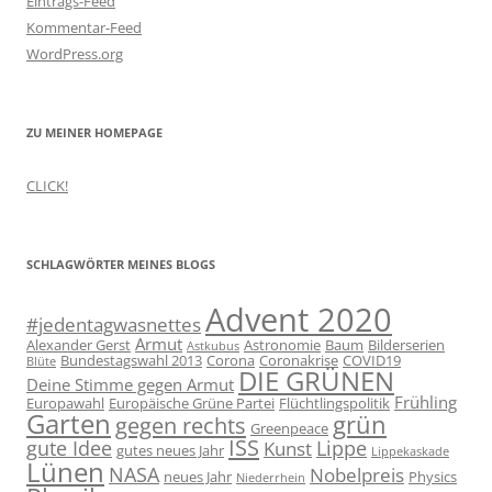
Eintrags-Feed
Kommentar-Feed
WordPress.org
ZU MEINER HOMEPAGE
CLICK!
SCHLAGWÖRTER MEINES BLOGS
Advent 2020
#jedentagwasnettes
Armut
Alexander Gerst
Astronomie
Baum
Bilderserien
Astkubus
Bundestagswahl 2013
Corona
Coronakrise
COVID19
Blüte
DIE GRÜNEN
Deine Stimme gegen Armut
Frühling
Europawahl
Europäische Grüne Partei
Flüchtlingspolitik
Garten
grün
gegen rechts
Greenpeace
ISS
gute Idee
Lippe
Kunst
gutes neues Jahr
Lippekaskade
Lünen
NASA
Nobelpreis
neues Jahr
Physics
Niederrhein