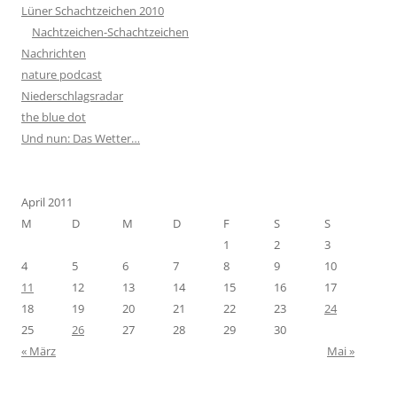
Lüner Schachtzeichen 2010
Nachtzeichen-Schachtzeichen
Nachrichten
nature podcast
Niederschlagsradar
the blue dot
Und nun: Das Wetter…
April 2011
M
D
M
D
F
S
S
1
2
3
4
5
6
7
8
9
10
11
12
13
14
15
16
17
18
19
20
21
22
23
24
25
26
27
28
29
30
« März
Mai »