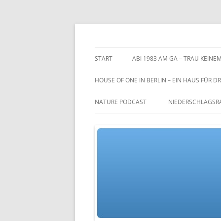
Zum
Inhalt
springen
TGs blog
START
ABI 1983 AM GA – TRAU KEINEM
HOUSE OF ONE IN BERLIN – EIN HAUS FÜR DR
NATURE PODCAST
NIEDERSCHLAGSR