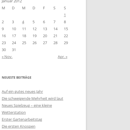
Januar 2012
M
D
M
D
F
S
S
1
2
3
4
5
6
7
8
9
10
11
12
13
14
15
16
17
18
19
20
21
22
23
24
25
26
27
28
29
30
31
« Nov.
Apr. »
NEUESTE BEITRÄGE
Auf ein gutes neues Jahr
Die schweigende Mehrheit wird laut
Neues Spielzeug – eine kleine
Wetterstation
Erster Gartenarbeitstag
Die ersten Knospen