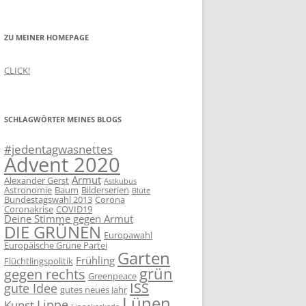
ZU MEINER HOMEPAGE
CLICK!
SCHLAGWÖRTER MEINES BLOGS
#jedentagwasnettes
Advent 2020
Armut
Alexander Gerst
Astkubus
Astronomie
Baum
Bilderserien
Blüte
Bundestagswahl 2013
Corona
Coronakrise
COVID19
Deine Stimme gegen Armut
DIE GRÜNEN
Europawahl
Europäische Grüne Partei
Garten
Frühling
Flüchtlingspolitik
grün
gegen rechts
Greenpeace
ISS
gute Idee
gutes neues Jahr
Lünen
Lippe
Kunst