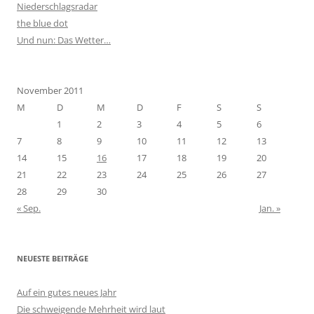
Niederschlagsradar
the blue dot
Und nun: Das Wetter…
November 2011
M
D
M
D
F
S
S
1
2
3
4
5
6
7
8
9
10
11
12
13
14
15
16
17
18
19
20
21
22
23
24
25
26
27
28
29
30
« Sep.
Jan. »
NEUESTE BEITRÄGE
Auf ein gutes neues Jahr
Die schweigende Mehrheit wird laut