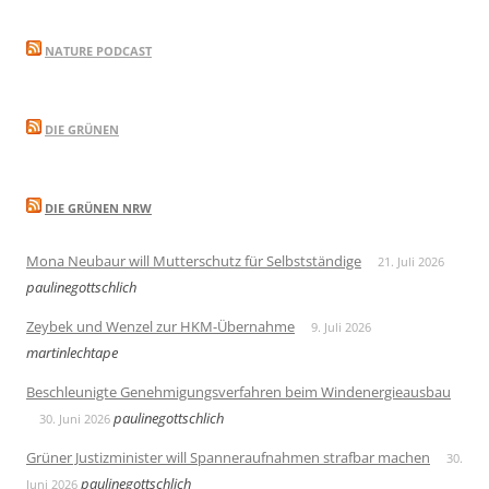
NATURE PODCAST
DIE GRÜNEN
DIE GRÜNEN NRW
Mona Neubaur will Mutterschutz für Selbstständige
21. Juli 2026
paulinegottschlich
Zeybek und Wenzel zur HKM-Übernahme
9. Juli 2026
martinlechtape
Beschleunigte Genehmigungsverfahren beim Windenergieausbau
paulinegottschlich
30. Juni 2026
Grüner Justizminister will Spanneraufnahmen strafbar machen
30.
paulinegottschlich
Juni 2026