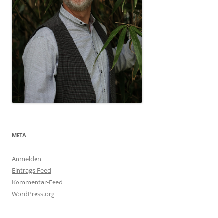
META
Anmelden
Eintrags-Feed
Kommentar-Feed
WordPress.org