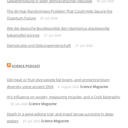
Gewaltenteilung in jeder demokratischen Republik
30. Juli 2026
The 30-Year Randomness Problem That Could Help Secure the
Quantum Future
29. Juli 2026
Wie die deutsche Bundespolitik den Islamismus glaubwürdig
bekämpfen könnte
27. Juli 2026
Demokratie und Diskursgemeinschaft
27. Juli 2026
SCIENCE PODCAST
Did meat or fruit give people big brains, and protecting bison
diversity using ancient DNA
Science Magazine
6. August 2026
AI’s influence on society, measuring muscles, and a Crick biography
Science Magazine
30. Juli 2026
Death in a gene-editing trial, and insect larvae surviving in deep
waters
Science Magazine
23. Juli 2026