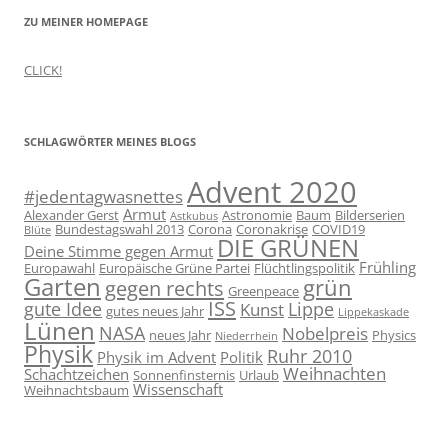
ZU MEINER HOMEPAGE
CLICK!
SCHLAGWÖRTER MEINES BLOGS
Advent 2020
#jedentagwasnettes
Armut
Alexander Gerst
Astronomie
Baum
Bilderserien
Astkubus
Bundestagswahl 2013
Corona
Coronakrise
COVID19
Blüte
DIE GRÜNEN
Deine Stimme gegen Armut
Frühling
Europawahl
Europäische Grüne Partei
Flüchtlingspolitik
Garten
grün
gegen rechts
Greenpeace
ISS
gute Idee
Lippe
Kunst
gutes neues Jahr
Lippekaskade
Lünen
NASA
Nobelpreis
neues Jahr
Physics
Niederrhein
Physik
Ruhr 2010
Physik im Advent
Politik
Weihnachten
Schachtzeichen
Sonnenfinsternis
Urlaub
Wissenschaft
Weihnachtsbaum