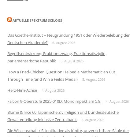
AKTUELLE SPEKTRUM SCILOGS
Das Goethe-Institut – Neugründung 1951 oder Wiederbelebung der
Deutschen Akademie?
6. August 2026
Begriffsentwirrung: Fraktionszwang, Fraktionsdisziplin,
parlamentarische Republik
5. August 2026
How a Fried-Chicken Question Helped a Mathematician Cut
Through Time (and Win a Fields Medal)
5. August 2026
Herz-Hirn-Achse
4. August 2026
Falcon 9-Oberstufe 2025-010D: Mondimpakt am 5.8.
4. August 2026
Blume & Ince 60: Japanische Zivilreligion und bundesdeutsche
Gewaltenteilung inklusive Zentralbank
2. August 2026
Die Wissenschaft / Scientikative als fünfte, unverzichtbare Säule der