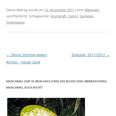
Dieser Beitrag wurde am
16. November 2011
unter
Allgemein
veröffentlicht. Schlagwörter:
Atomkraft
,
Castor
,
Gorleben
,
Greenpeace
.
Beitragsnavigation
←
Deine Stimme gegen
Silvester 2011/2012
→
Armut – neuer Spot
MANCHMAL GIBT ES BEIM ANCLICKEN DES BILDES EINE ÜBERRASCHUNG,
MANCHMAL AUCH NICHT!