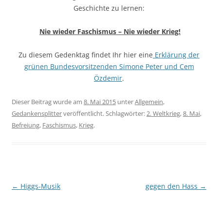
Geschichte zu lernen:
Nie wieder Faschismus – Nie wieder Krieg!
Zu diesem Gedenktag findet Ihr hier eine
Erklärung der
grünen Bundesvorsitzenden Simone Peter und Cem
Özdemir
.
Dieser Beitrag wurde am
8. Mai 2015
unter
Allgemein
,
Gedankensplitter
veröffentlicht. Schlagwörter:
2. Weltkrieg
,
8. Mai
,
Befreiung
,
Faschismus
,
Krieg
.
Beitragsnavigation
←
Higgs-Musik
gegen den Hass
→