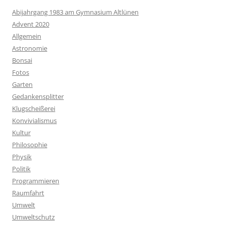
Abijahrgang 1983 am Gymnasium Altlünen
Advent 2020
Allgemein
Astronomie
Bonsai
Fotos
Garten
Gedankensplitter
Klugscheißerei
Konvivialismus
Kultur
Philosophie
Physik
Politik
Programmieren
Raumfahrt
Umwelt
Umweltschutz