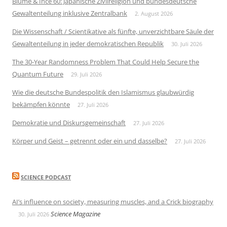
Blume & Ince 60: Japanische Zivilreligion und bundesdeutsche
Gewaltenteilung inklusive Zentralbank
2. August 2026
Die Wissenschaft / Scientikative als fünfte, unverzichtbare Säule der
Gewaltenteilung in jeder demokratischen Republik
30. Juli 2026
The 30-Year Randomness Problem That Could Help Secure the
Quantum Future
29. Juli 2026
Wie die deutsche Bundespolitik den Islamismus glaubwürdig
bekämpfen könnte
27. Juli 2026
Demokratie und Diskursgemeinschaft
27. Juli 2026
Körper und Geist – getrennt oder ein und dasselbe?
27. Juli 2026
SCIENCE PODCAST
AI’s influence on society, measuring muscles, and a Crick biography
Science Magazine
30. Juli 2026