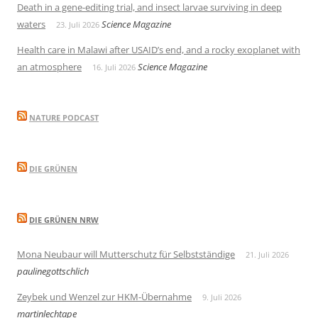
Death in a gene-editing trial, and insect larvae surviving in deep
waters
Science Magazine
23. Juli 2026
Health care in Malawi after USAID’s end, and a rocky exoplanet with
an atmosphere
Science Magazine
16. Juli 2026
NATURE PODCAST
DIE GRÜNEN
DIE GRÜNEN NRW
Mona Neubaur will Mutterschutz für Selbstständige
21. Juli 2026
paulinegottschlich
Zeybek und Wenzel zur HKM-Übernahme
9. Juli 2026
martinlechtape