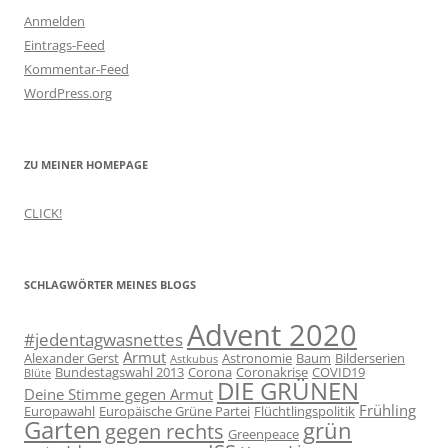
Anmelden
Eintrags-Feed
Kommentar-Feed
WordPress.org
ZU MEINER HOMEPAGE
CLICK!
SCHLAGWÖRTER MEINES BLOGS
Advent 2020
#jedentagwasnettes
Armut
Alexander Gerst
Astronomie
Baum
Bilderserien
Astkubus
Bundestagswahl 2013
Corona
Coronakrise
COVID19
Blüte
DIE GRÜNEN
Deine Stimme gegen Armut
Frühling
Europawahl
Europäische Grüne Partei
Flüchtlingspolitik
Garten
grün
gegen rechts
Greenpeace