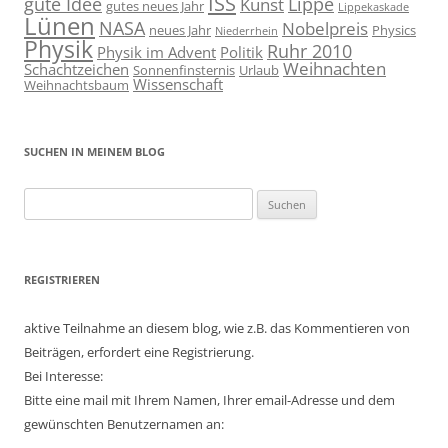
ISS
gute Idee
Lippe
Kunst
gutes neues Jahr
Lippekaskade
Lünen
NASA
Nobelpreis
neues Jahr
Physics
Niederrhein
Physik
Ruhr 2010
Physik im Advent
Politik
Weihnachten
Schachtzeichen
Sonnenfinsternis
Urlaub
Wissenschaft
Weihnachtsbaum
SUCHEN IN MEINEM BLOG
Suchen
nach:
REGISTRIEREN
aktive Teilnahme an diesem blog, wie z.B. das Kommentieren von
Beiträgen, erfordert eine Registrierung.
Bei Interesse:
Bitte eine mail mit Ihrem Namen, Ihrer email-Adresse und dem
gewünschten Benutzernamen an: