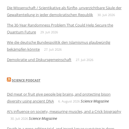
Die Wissenschaft / Scientikative als fünfte, unverzichtbare Säule der
Gewaltenteilung in jeder demokratischen Republik
30. Juli 2026
The 30-Year Randomness Problem That Could Help Secure the
Quantum Future
29. Juli 2026
Wie die deutsche Bundespolitik den Islamismus glaubwürdig
bekämpfen könnte
27. Juli 2026
Demokratie und Diskursgemeinschaft
27. Juli 2026
SCIENCE PODCAST
Did meat or fruit give people big brains, and protecting bison
diversity using ancient DNA
Science Magazine
6. August 2026
AI’s influence on society, measuring muscles, and a Crick biography
Science Magazine
30. Juli 2026
Death in a gene-editing trial, and insect larvae surviving in deep