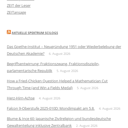
ZEIT der Leser
ZEITansage
AKTUELLE SPEKTRUM SCILOGS
Das Goethe-Institut – Neugründung 1951 oder Wiederbelebung der
Deutschen Akademie?
6. August 2026
Begriffsentwirrung: Fraktionszwang, Fraktionsdisziplin,
parlamentarische Republik
5. August 2026
How a Fried-Chicken Question Helped a Mathematician Cut
Through Time (and Win a Fields Medal)
5. August 2026
Herz-Hirn-Achse
4. August 2026
Falcon 9-Oberstufe 2025-010D: Mondimpakt am 5.8.
4. August 2026
Blume & Ince 60: Japanische Zivilreligion und bundesdeutsche
Gewaltenteilung inklusive Zentralbank
2. August 2026