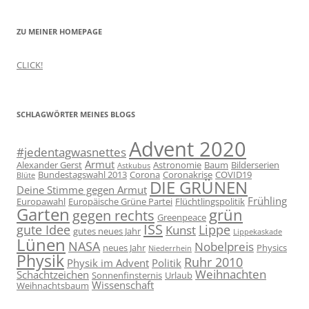
ZU MEINER HOMEPAGE
CLICK!
SCHLAGWÖRTER MEINES BLOGS
Advent 2020
#jedentagwasnettes
Armut
Alexander Gerst
Astronomie
Baum
Bilderserien
Astkubus
Bundestagswahl 2013
Corona
Coronakrise
COVID19
Blüte
DIE GRÜNEN
Deine Stimme gegen Armut
Frühling
Europawahl
Europäische Grüne Partei
Flüchtlingspolitik
Garten
grün
gegen rechts
Greenpeace
ISS
gute Idee
Lippe
Kunst
gutes neues Jahr
Lippekaskade
Lünen
NASA
Nobelpreis
neues Jahr
Physics
Niederrhein
Physik
Ruhr 2010
Physik im Advent
Politik
Weihnachten
Schachtzeichen
Sonnenfinsternis
Urlaub
Wissenschaft
Weihnachtsbaum