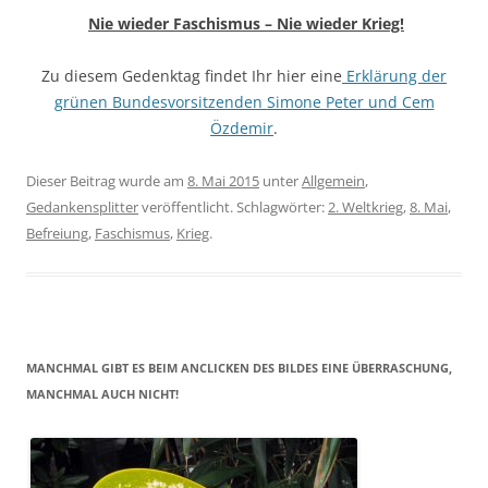
Nie wieder Faschismus – Nie wieder Krieg!
Zu diesem Gedenktag findet Ihr hier eine
Erklärung der
grünen Bundesvorsitzenden Simone Peter und Cem
Özdemir
.
Dieser Beitrag wurde am
8. Mai 2015
unter
Allgemein
,
Gedankensplitter
veröffentlicht. Schlagwörter:
2. Weltkrieg
,
8. Mai
,
Befreiung
,
Faschismus
,
Krieg
.
MANCHMAL GIBT ES BEIM ANCLICKEN DES BILDES EINE ÜBERRASCHUNG,
MANCHMAL AUCH NICHT!