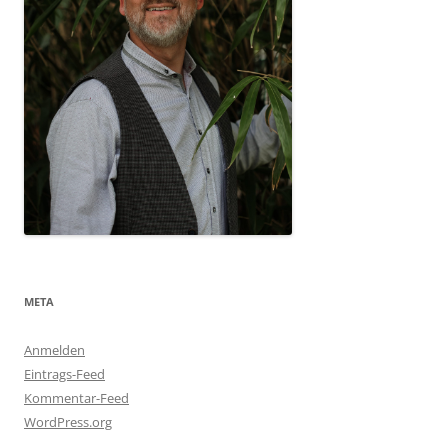
META
Anmelden
Eintrags-Feed
Kommentar-Feed
WordPress.org