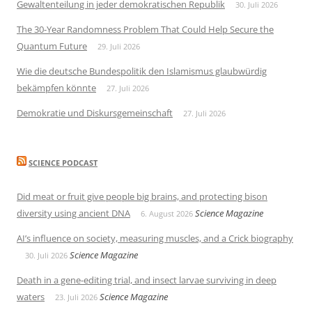
Gewaltenteilung in jeder demokratischen Republik
30. Juli 2026
The 30-Year Randomness Problem That Could Help Secure the
Quantum Future
29. Juli 2026
Wie die deutsche Bundespolitik den Islamismus glaubwürdig
bekämpfen könnte
27. Juli 2026
Demokratie und Diskursgemeinschaft
27. Juli 2026
SCIENCE PODCAST
Did meat or fruit give people big brains, and protecting bison
diversity using ancient DNA
Science Magazine
6. August 2026
AI’s influence on society, measuring muscles, and a Crick biography
Science Magazine
30. Juli 2026
Death in a gene-editing trial, and insect larvae surviving in deep
waters
Science Magazine
23. Juli 2026