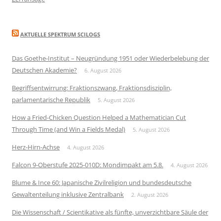
AKTUELLE SPEKTRUM SCILOGS
Das Goethe-Institut – Neugründung 1951 oder Wiederbelebung der
Deutschen Akademie?
6. August 2026
Begriffsentwirrung: Fraktionszwang, Fraktionsdisziplin,
parlamentarische Republik
5. August 2026
How a Fried-Chicken Question Helped a Mathematician Cut
Through Time (and Win a Fields Medal)
5. August 2026
Herz-Hirn-Achse
4. August 2026
Falcon 9-Oberstufe 2025-010D: Mondimpakt am 5.8.
4. August 2026
Blume & Ince 60: Japanische Zivilreligion und bundesdeutsche
Gewaltenteilung inklusive Zentralbank
2. August 2026
Die Wissenschaft / Scientikative als fünfte, unverzichtbare Säule der