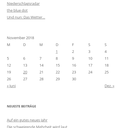
Niederschlagsradar
the blue dot
Und nun: Das Wetter…
November 2018
M
D
M
D
F
S
S
1
2
3
4
5
6
7
8
9
10
11
12
13
14
15
16
17
18
19
20
21
22
23
24
25
26
27
28
29
30
« Juni
Dez. »
NEUESTE BEITRÄGE
Auf ein gutes neues Jahr
Die schweigende Mehrheit wird laut