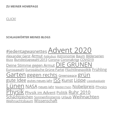
ZU MEINER HOMEPAGE
CLICK!
SCHLAGWÖRTER MEINES BLOGS
Advent 2020
#jedentagwasnettes
Armut
Alexander Gerst
Astronomie
Baum
Bilderserien
Astkubus
Bundestagswahl 2013
Corona
Coronakrise
COVID19
Blüte
DIE GRÜNEN
Deine Stimme gegen Armut
Frühling
Europawahl
Europäische Grüne Partei
Flüchtlingspolitik
Garten
grün
gegen rechts
Greenpeace
ISS
gute Idee
Lippe
Kunst
gutes neues Jahr
Lippekaskade
Lünen
NASA
Nobelpreis
neues Jahr
Physics
Niederrhein
Physik
Ruhr 2010
Physik im Advent
Politik
Weihnachten
Schachtzeichen
Sonnenfinsternis
Urlaub
Wissenschaft
Weihnachtsbaum