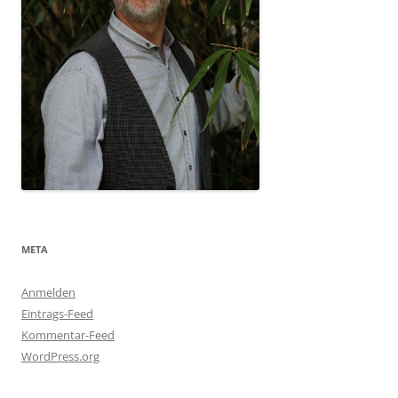
META
Anmelden
Eintrags-Feed
Kommentar-Feed
WordPress.org