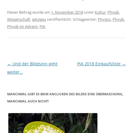
Dieser Beitrag wurde am
1. November 2018
unter
Kultur
,
Physik
,
Wissenschaft
,
witziges
veröffentlicht. Schlagwörter:
Physics
,
Physik
,
Physik im Advent
,
PiA
.
Beitragsnavigation
←
Und der Blödsinn geht
PiA 2018 Einkaufsliste
→
weiter…
MANCHMAL GIBT ES BEIM ANCLICKEN DES BILDES EINE ÜBERRASCHUNG,
MANCHMAL AUCH NICHT!