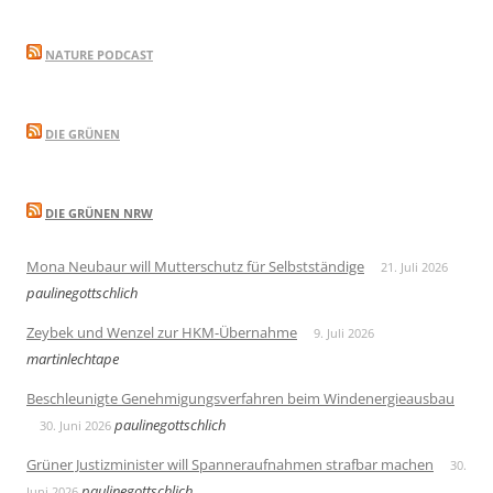
NATURE PODCAST
DIE GRÜNEN
DIE GRÜNEN NRW
Mona Neubaur will Mutterschutz für Selbstständige
21. Juli 2026
paulinegottschlich
Zeybek und Wenzel zur HKM-Übernahme
9. Juli 2026
martinlechtape
Beschleunigte Genehmigungsverfahren beim Windenergieausbau
paulinegottschlich
30. Juni 2026
Grüner Justizminister will Spanneraufnahmen strafbar machen
30.
paulinegottschlich
Juni 2026