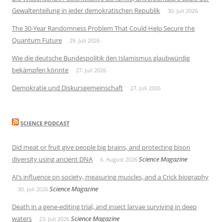
Gewaltenteilung in jeder demokratischen Republik
30. Juli 2026
The 30-Year Randomness Problem That Could Help Secure the
Quantum Future
29. Juli 2026
Wie die deutsche Bundespolitik den Islamismus glaubwürdig
bekämpfen könnte
27. Juli 2026
Demokratie und Diskursgemeinschaft
27. Juli 2026
SCIENCE PODCAST
Did meat or fruit give people big brains, and protecting bison
diversity using ancient DNA
Science Magazine
6. August 2026
AI’s influence on society, measuring muscles, and a Crick biography
Science Magazine
30. Juli 2026
Death in a gene-editing trial, and insect larvae surviving in deep
waters
Science Magazine
23. Juli 2026