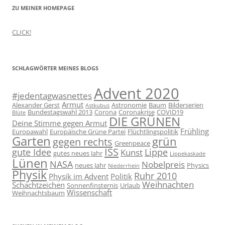
ZU MEINER HOMEPAGE
CLICK!
SCHLAGWÖRTER MEINES BLOGS
Advent 2020
#jedentagwasnettes
Armut
Alexander Gerst
Astronomie
Baum
Bilderserien
Astkubus
Bundestagswahl 2013
Corona
Coronakrise
COVID19
Blüte
DIE GRÜNEN
Deine Stimme gegen Armut
Frühling
Europawahl
Europäische Grüne Partei
Flüchtlingspolitik
Garten
grün
gegen rechts
Greenpeace
ISS
gute Idee
Lippe
Kunst
gutes neues Jahr
Lippekaskade
Lünen
NASA
Nobelpreis
neues Jahr
Physics
Niederrhein
Physik
Ruhr 2010
Physik im Advent
Politik
Weihnachten
Schachtzeichen
Sonnenfinsternis
Urlaub
Wissenschaft
Weihnachtsbaum