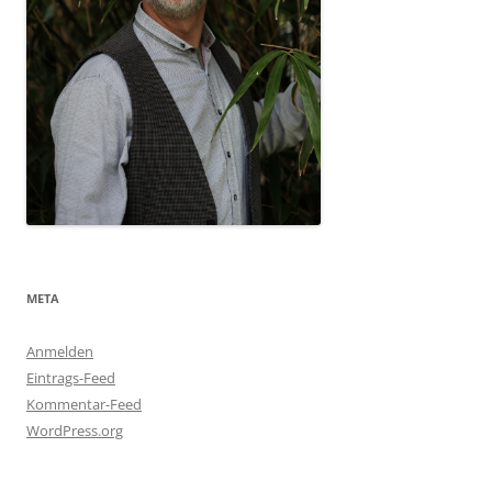
META
Anmelden
Eintrags-Feed
Kommentar-Feed
WordPress.org