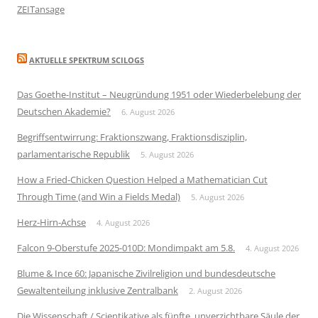
ZEITansage
AKTUELLE SPEKTRUM SCILOGS
Das Goethe-Institut – Neugründung 1951 oder Wiederbelebung der
Deutschen Akademie?
6. August 2026
Begriffsentwirrung: Fraktionszwang, Fraktionsdisziplin,
parlamentarische Republik
5. August 2026
How a Fried-Chicken Question Helped a Mathematician Cut
Through Time (and Win a Fields Medal)
5. August 2026
Herz-Hirn-Achse
4. August 2026
Falcon 9-Oberstufe 2025-010D: Mondimpakt am 5.8.
4. August 2026
Blume & Ince 60: Japanische Zivilreligion und bundesdeutsche
Gewaltenteilung inklusive Zentralbank
2. August 2026
Die Wissenschaft / Scientikative als fünfte, unverzichtbare Säule der