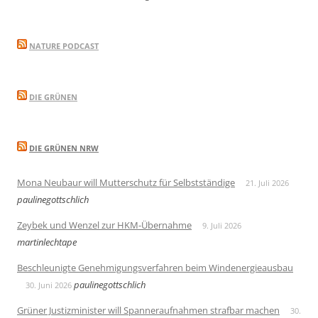
NATURE PODCAST
DIE GRÜNEN
DIE GRÜNEN NRW
Mona Neubaur will Mutterschutz für Selbstständige
21. Juli 2026
paulinegottschlich
Zeybek und Wenzel zur HKM-Übernahme
9. Juli 2026
martinlechtape
Beschleunigte Genehmigungsverfahren beim Windenergieausbau
paulinegottschlich
30. Juni 2026
Grüner Justizminister will Spanneraufnahmen strafbar machen
30.