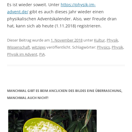
Es ist wieder soweit. Unter
https://physik-im-
advent.de/
gibt es auch dieses Jahr wieder einen
physikalischen Adventskalender. Also, wer Freude dran
hat, kann sich ab heute (1.11.2018) registrieren.
Dieser Beitrag wurde am
1. November 2018
unter
Kultur
,
Physik
,
Wissenschaft
,
witziges
veröffentlicht. Schlagwörter:
Physics
,
Physik
,
Physik im Advent
,
PiA
.
MANCHMAL GIBT ES BEIM ANCLICKEN DES BILDES EINE ÜBERRASCHUNG,
MANCHMAL AUCH NICHT!