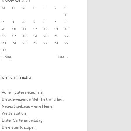
November 2020
M
D
M
D
F
S
S
1
2
3
4
5
6
7
8
9
10
11
12
13
14
15
16
17
18
19
20
21
22
23
24
25
26
27
28
29
30
« Mai
Dez. »
NEUESTE BEITRÄGE
Auf ein gutes neues Jahr
Die schweigende Mehrheit wird laut
Neues Spielzeug – eine kleine
Wetterstation
Erster Gartenarbeitstag
Die ersten Knospen