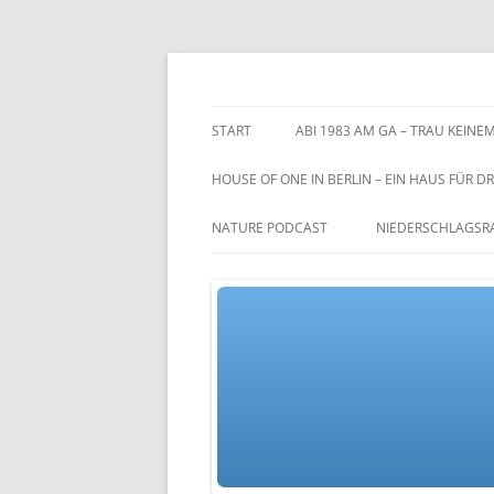
Zum
Inhalt
springen
TGs blog
START
ABI 1983 AM GA – TRAU KEINEM
HOUSE OF ONE IN BERLIN – EIN HAUS FÜR DR
NATURE PODCAST
NIEDERSCHLAGSR