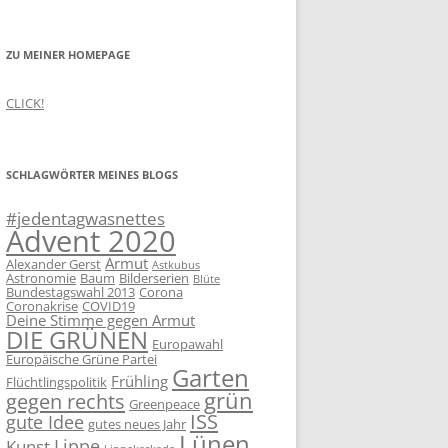
ZU MEINER HOMEPAGE
CLICK!
SCHLAGWÖRTER MEINES BLOGS
#jedentagwasnettes
Advent 2020
Armut
Alexander Gerst
Astkubus
Astronomie
Baum
Bilderserien
Blüte
Bundestagswahl 2013
Corona
Coronakrise
COVID19
Deine Stimme gegen Armut
DIE GRÜNEN
Europawahl
Europäische Grüne Partei
Garten
Frühling
Flüchtlingspolitik
grün
gegen rechts
Greenpeace
ISS
gute Idee
gutes neues Jahr
Lünen
Lippe
Kunst