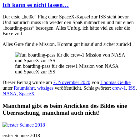
Ich kann es nicht lassen…
Der erste „heiße“ Flug einer SpaceX-Kapsel zur ISS steht bevor.
Und natürlich muss ich wieder den Spaß mitmachen und mir einen
„boarding-pass“ besorgen. Alles Unfug, ich hätte viel zu sehr die
Buxe voll…
Alles Gute für die Mission. Kommt gut hinauf und sicher zurück!
fun boarding-pass für die crew1 Mission von NASA
und SpaceX zur ISS
Dieser Beitrag wurde am
7. November 2020
von
Thomas Geilke
unter
Raumfahrt
,
witziges
veröffentlicht. Schlagwörter:
crew-1
,
ISS
,
NASA
,
SpaceX
.
Manchmal gibt es beim Anclicken des Bildes eine
Überraschung, manchmal auch nicht!
erster Schnee 2018