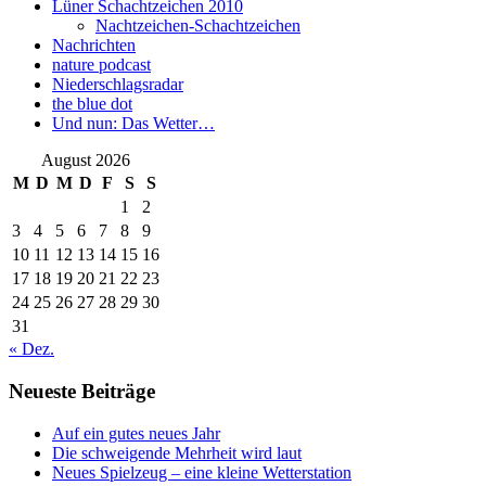
Lüner Schachtzeichen 2010
Nachtzeichen-Schachtzeichen
Nachrichten
nature podcast
Niederschlagsradar
the blue dot
Und nun: Das Wetter…
August 2026
M
D
M
D
F
S
S
1
2
3
4
5
6
7
8
9
10
11
12
13
14
15
16
17
18
19
20
21
22
23
24
25
26
27
28
29
30
31
« Dez.
Neueste Beiträge
Auf ein gutes neues Jahr
Die schweigende Mehrheit wird laut
Neues Spielzeug – eine kleine Wetterstation