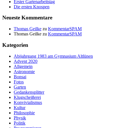
Erster Gartenarbeitstag
Die ersten Knospen
Neueste Kommentare
Thomas Geilke
zu
KommentarSPAM
Thomas Geilke
zu
KommentarSPAM
Kategorien
Abijahrgang 1983 am Gymnasium Altlünen
Advent 2020
Allgemein
Astronomie
Bonsai
Fotos
Garten
Gedankensplitter
Klugscheißerei
Konvivialismus
Kultur
Philosophie
Physik
Politik