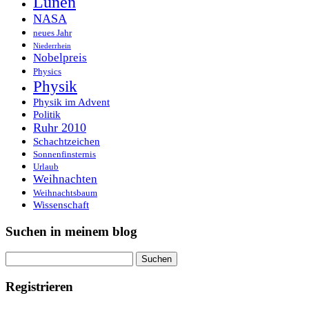
Lünen
NASA
neues Jahr
Niederrhein
Nobelpreis
Physics
Physik
Physik im Advent
Politik
Ruhr 2010
Schachtzeichen
Sonnenfinsternis
Urlaub
Weihnachten
Weihnachtsbaum
Wissenschaft
Suchen in meinem blog
Suchen
nach:
Registrieren