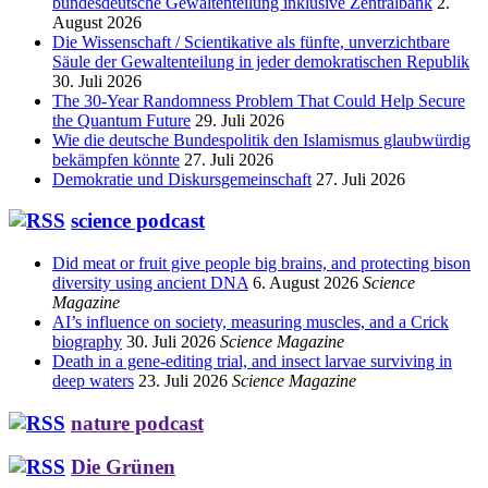
bundesdeutsche Gewaltenteilung inklusive Zentralbank
2.
August 2026
Die Wissenschaft / Scientikative als fünfte, unverzichtbare
Säule der Gewaltenteilung in jeder demokratischen Republik
30. Juli 2026
The 30-Year Randomness Problem That Could Help Secure
the Quantum Future
29. Juli 2026
Wie die deutsche Bundespolitik den Islamismus glaubwürdig
bekämpfen könnte
27. Juli 2026
Demokratie und Diskursgemeinschaft
27. Juli 2026
science podcast
Did meat or fruit give people big brains, and protecting bison
diversity using ancient DNA
6. August 2026
Science
Magazine
AI’s influence on society, measuring muscles, and a Crick
biography
30. Juli 2026
Science Magazine
Death in a gene-editing trial, and insect larvae surviving in
deep waters
23. Juli 2026
Science Magazine
nature podcast
Die Grünen