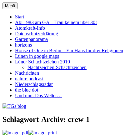
Zum
Menü
Inhalt
TGs blog
springen
Start
Abi 1983 am GA – Trau keinem über 30!
Atomkraft-Info
Datenschutzerklärung
Gartenpanorama
horizons
House of One in Berlin – Ein Haus für drei Religionen
Lünen in google maps
Lüner Schachtzeichen 2010
Nachtzeichen-Schachtzeichen
Nachrichten
nature podcast
Niederschlagsradar
the blue dot
Und nun: Das Wetter…
Schlagwort-Archiv:
crew-1